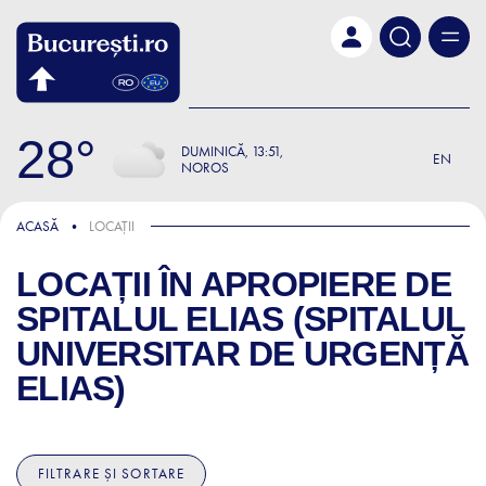
Skip to main content
28
DUMINICĂ
13:51
EN
NOROS
ACASĂ
LOCAȚII
LOCAȚII ÎN APROPIERE DE
SPITALUL ELIAS (SPITALUL
UNIVERSITAR DE URGENȚĂ
ELIAS)
FILTRARE ȘI SORTARE