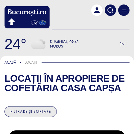
Skip to main content
24
DUMINICĂ
09:43
EN
NOROS
ACASĂ
LOCAȚII
LOCAȚII ÎN APROPIERE DE
COFETĂRIA CASA CAPȘA
FILTRARE ȘI SORTARE