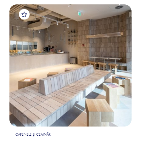
CAFENELE ȘI CEAINĂRII