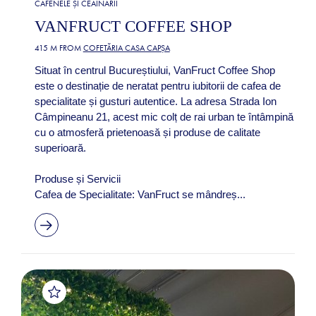
CAFENELE ȘI CEAINĂRII
VANFRUCT COFFEE SHOP
415 M FROM
COFETĂRIA CASA CAPȘA
Situat în centrul Bucureștiului, VanFruct Coffee Shop
este o destinație de neratat pentru iubitorii de cafea de
specialitate și gusturi autentice. La adresa Strada Ion
Câmpineanu 21, acest mic colț de rai urban te întâmpină
cu o atmosferă prietenoasă și produse de calitate
superioară.​
Produse și Servicii
Cafea de Specialitate: VanFruct se mândreș...