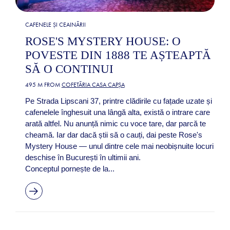
CAFENELE ȘI CEAINĂRII
ROSE'S MYSTERY HOUSE: O
POVESTE DIN 1888 TE AȘTEAPTĂ
SĂ O CONTINUI
495 M FROM
COFETĂRIA CASA CAPȘA
Pe Strada Lipscani 37, printre clădirile cu fațade uzate și
cafenelele înghesuit una lângă alta, există o intrare care
arată altfel. Nu anunță nimic cu voce tare, dar parcă te
cheamă. Iar dar dacă știi să o cauți, dai peste Rose's
Mystery House — unul dintre cele mai neobișnuite locuri
deschise în București în ultimii ani.
Conceptul pornește de la...