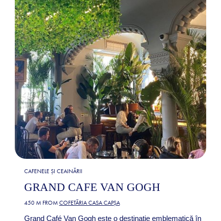
CAFENELE ȘI CEAINĂRII
GRAND CAFE VAN GOGH
450 M FROM
COFETĂRIA CASA CAPȘA
Grand Café Van Gogh este o destinație emblematică în