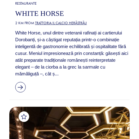
RESTAURANTE
WHITE HORSE
2 KM FROM
TRATTORIA IL CALCIO HERĂSTRĂU
White Horse, unul dintre veteranii rafinați ai cartierului
Dorobanți, și-a câștigat reputația printr-o combinație
inteligentă de gastronomie echilibrată și ospitalitate fără
cusur. Meniul impresionează prin constanță: găsești aici
atât preparate tradiționale românești reinterpretate
elegant – de la ciorba a la grec la sarmale cu
mămăliguță –, cât ș...