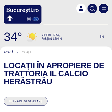
Skip to main content
34
VINERI
17:54
EN
PARȚIAL SENIN
ACASĂ
LOCAȚII
LOCAȚII ÎN APROPIERE DE
TRATTORIA IL CALCIO
HERĂSTRĂU
FILTRARE ȘI SORTARE