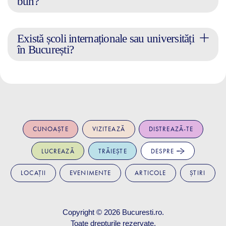
bun?
Există școli internaționale sau universități
în București?
CUNOAȘTE
VIZITEAZĂ
DISTREAZĂ-TE
LUCREAZĂ
TRĂIEȘTE
DESPRE
LOCAȚII
EVENIMENTE
ARTICOLE
ȘTIRI
Copyright © 2026
Bucuresti.ro
.
Toate drepturile rezervate.