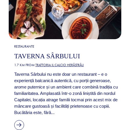
RESTAURANTE
TAVERNA SÂRBULUI
1.7 KM FROM
TRATTORIA IL CALCIO HERĂSTRĂU
Taverna Sârbului nu este doar un restaurant – e o
experiență balcanică autentică, cu porții generoase,
arome puternice și un ambient care combină tradiția cu
familiaritatea. Amplasată într-o zonă liniștită din nordul
Capitalei, locația atrage familii tocmai prin acest mix de
mâncare gustoasă și facilități prietenoase cu copiii.
Bucătăria este, fără...