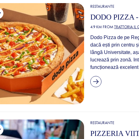
RESTAURANTE
DODO PIZZA 
4.9 KM FROM
TRATTORIA IL
Dodo Pizza de pe Regi
dacă ești prin centru și
lângă Universitate, aș
lucrează prin zonă. Inte
funcționează excelent
RESTAURANTE
PIZZERIA VII