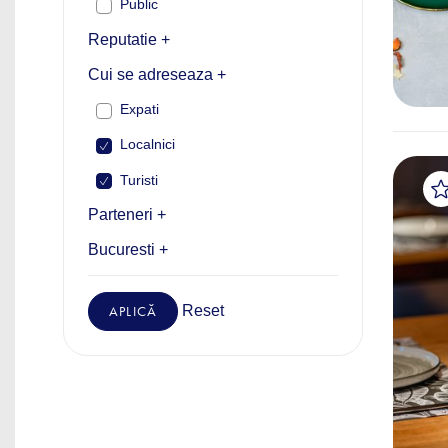
Public
Reputatie +
Cui se adreseaza +
Expati
Localnici
Turisti
Parteneri +
Bucuresti +
Reset
APLICĂ