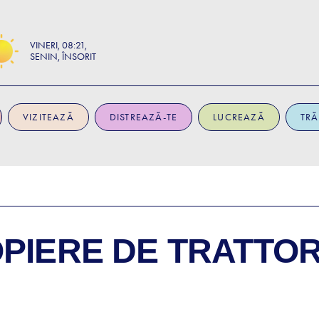
VINERI
08:21
SENIN, ÎNSORIT
VIZITEAZĂ
DISTREAZĂ-TE
LUCREAZĂ
TRĂ
OPIERE DE
TRATTORI