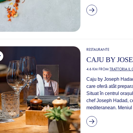
RESTAURANTE
CAJU BY JOS
4.6 KM FROM
TRATTORIA IL
Caju by Joseph Hadad e
care oferă atât prepar
Situat în centrul orașu
chef Joseph Hadad, co
mediteranean. Meniul i