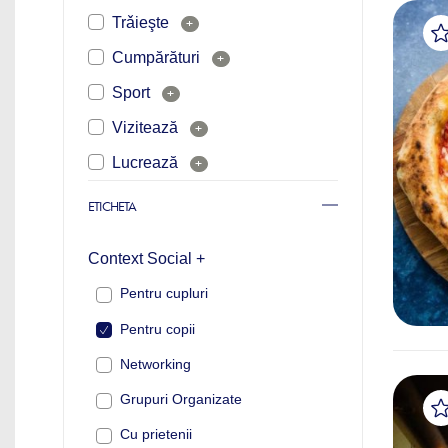
Trǎieşte
+
Cumpărături
+
Sport
+
Vizitează
+
Lucrează
+
ETICHETA
Context Social +
Pentru cupluri
Pentru copii
Networking
Grupuri Organizate
Cu prietenii