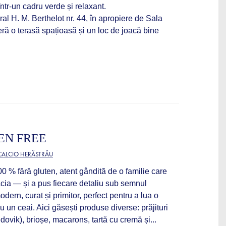
ntr-un cadru verde și relaxant.
al H. M. Berthelot nr. 44, în apropiere de Sala
eră o terasă spațioasă și un loc de joacă bine
EN FREE
 CALCIO HERĂSTRĂU
0 % fără gluten, atent gândită de o familie care
cia — și a pus fiecare detaliu sub semnul
odern, curat și primitor, perfect pentru a lua o
u un ceai. Aici găsești produse diverse: prăjituri
medovik), brioșe, macarons, tartă cu cremă și...