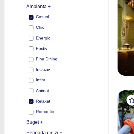
Ambianta +
Casual
Chic
Energic
Festiv
Fine Dining
Incluziv
Intim
Animat
Relaxat
Romantic
Buget +
Perioada din zi +