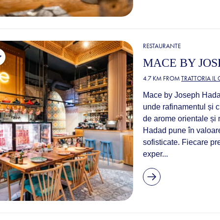
RESTAURANTE
MACE BY JO
4.7 KM FROM
TRATTORIA IL
Mace by Joseph Hadad 
unde rafinamentul și c
de arome orientale ș
Hadad pune în valoare 
sofisticate. Fiecare pr
exper...