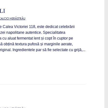
LI
 CALCIO HERĂSTRĂU
pe Calea Victoriei 118, este dedicat celebrării
zzei napolitane autentice. Specialitatea
 cu aluat fermentat lent și copt în cuptor pe
să obțină textura pufosă și marginile aerate,
original. Ingredientele par să fie selectate cu grijă,...