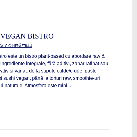
 VEGAN BISTRO
 CALCIO HERĂSTRĂU
ro este un bistro plant-based cu abordare raw &
ngrediente integrale, fără aditivi, zahăr rafinat sau
ativ și variat: de la supuțe calde/crude, paste
 sushi vegan, până la torturi raw, smoothie-uri
ri naturale. Atmosfera este mini...