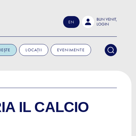
BUN VENIT,
EN
LOGIN
IEȘTE
LOCAȚII
EVENIMENTE
A IL CALCIO