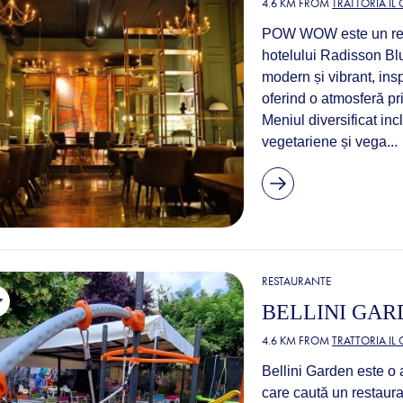
4.6 KM FROM
TRATTORIA IL
POW WOW este un resta
hotelului Radisson Blu
modern și vibrant, ins
oferind o atmosferă pr
Meniul diversificat in
vegetariene și vega...
RESTAURANTE
BELLINI GAR
4.6 KM FROM
TRATTORIA IL
Bellini Garden este o a
care caută un restaura