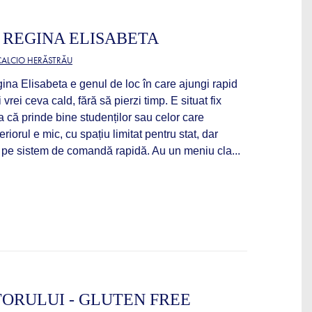
- REGINA ELISABETA
 CALCIO HERĂSTRĂU
na Elisabeta e genul de loc în care ajungi rapid
 vrei ceva cald, fără să pierzi timp. E situat fix
a că prinde bine studenților sau celor care
riorul e mic, cu spațiu limitat pentru stat, dar
 pe sistem de comandă rapidă. Au un meniu cla...
TORULUI - GLUTEN FREE