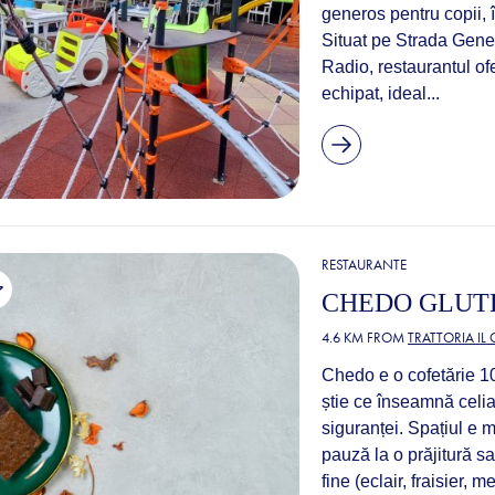
generos pentru copii, î
Situat pe Strada Gener
Radio, restaurantul of
echipat, ideal...
RESTAURANTE
CHEDO GLUT
4.6 KM FROM
TRATTORIA IL
Chedo e o cofetărie 10
știe ce înseamnă celia
siguranței. Spațiul e m
pauză la o prăjitură sa
fine (eclair, fraisier, 