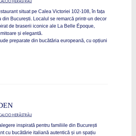
 CALCIO HERĂSTRĂU
urant situat pe Calea Victoriei 102-108, în fața
 din București. Localul se remarcă printr-un decor
pirat de braserii iconice ale La Belle Époque,
imitoare și elegantă.
clude preparate din bucătăria europeană, cu opțiuni
DEN
 CALCIO HERĂSTRĂU
legere inspirată pentru familiile din București
nt cu bucătărie italiană autentică și un spațiu