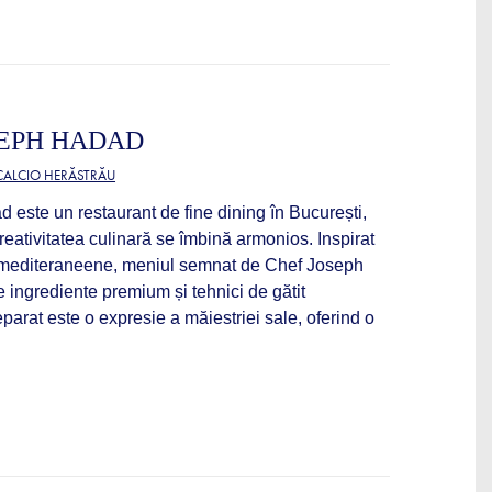
SEPH HADAD
 CALCIO HERĂSTRĂU
este un restaurant de fine dining în București,
reativitatea culinară se îmbină armonios. Inspirat
i mediteraneene, meniul semnat de Chef Joseph
ingrediente premium și tehnici de gătit
eparat este o expresie a măiestriei sale, oferind o