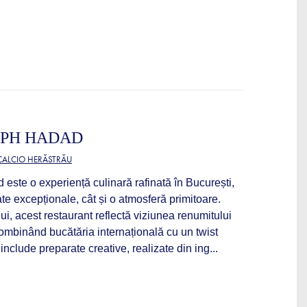
EPH HADAD
 CALCIO HERĂSTRĂU
ste o experiență culinară rafinată în București,
ate excepționale, cât și o atmosferă primitoare.
lui, acest restaurant reflectă viziunea renumitului
mbinând bucătăria internațională cu un twist
nclude preparate creative, realizate din ing...