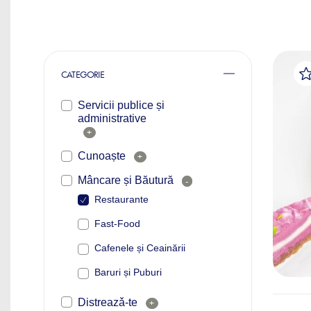
CATEGORIE
Servicii publice și
administrative
+
Cunoaște
+
Mâncare și Băutură
-
Restaurante
Fast-Food
Cafenele și Ceainării
Baruri și Puburi
Distreazǎ-te
+