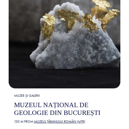
MUZEE ȘI GALERII
MUZEUL NAȚIONAL DE
GEOLOGIE DIN BUCUREȘTI
130 M FROM
MUZEUL ȚĂRANULUI ROMÂN (MȚR)