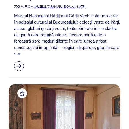
790 M FROM
MUZEUL ȚĂRANULUI ROMÂN (MȚR)
Muzeul Național al Hărților și Cărții Vechi este un loc rar
în peisajul cultural al Bucureștiului: colecţii vaste de hărţi,
atlase, globuri și cărți vechi, toate păstrate într-o clădire
elegantă care respiră istorie. Fiecare hartă este o
fereastră spre moduri diferite în care lumea a fost
cunoscută și imaginată — regiuni dispărute, granițe care
s-a...