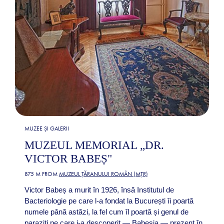
MUZEE ȘI GALERII
MUZEUL MEMORIAL „DR.
VICTOR BABEȘ"
875 M FROM
MUZEUL ȚĂRANULUI ROMÂN (MȚR)
Victor Babeș a murit în 1926, însă Institutul de
Bacteriologie pe care l-a fondat la București îi poartă
numele până astăzi, la fel cum îl poartă și genul de
paraziți pe care i-a descoperit — Babesia — prezent în