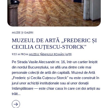
MUZEE ȘI GALERII
MUZEUL DE ARTĂ „FREDERIC ȘI
CECILIA CUȚESCU-STORCK"
955 M FROM
MUZEUL ȚĂRANULUI ROMÂN (MȚR)
Pe Strada Vasile Alecsandri nr. 16, într-un cartier liniștit
din nordul Bucureștiului, se află una dintre cele mai
personale colecții de artă din capitală. Muzeul de Artă
„Frederic și Cecilia Cuțescu-Storck" nu este construit în
jurul unor achiziții instituționale sau al unor donații
întâmplătoare — este chiar casa în care cei doi artiști au
trăit...