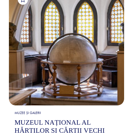
MUZEE ȘI GALERII
MUZEUL NAȚIONAL AL
HĂRȚILOR ȘI CĂRȚII VECHI