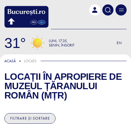
Skip to main content
31
LUNI
17:35
EN
SENIN, ÎNSORIT
ACASĂ
LOCAȚII
LOCAȚII ÎN APROPIERE DE
MUZEUL ȚĂRANULUI
ROMÂN (MȚR)
FILTRARE ȘI SORTARE