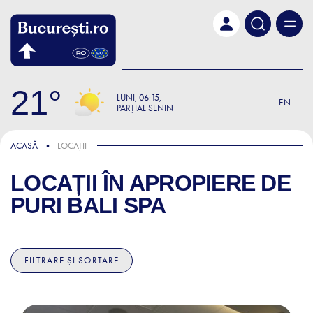
Skip to main content
21
LUNI
06:15
EN
PARȚIAL SENIN
ACASĂ
LOCAȚII
LOCAȚII ÎN APROPIERE DE
PURI BALI SPA
FILTRARE ȘI SORTARE