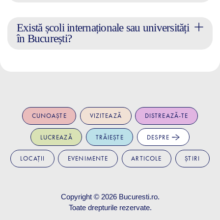
Există școli internaționale sau universități
în București?
CUNOAȘTE
VIZITEAZĂ
DISTREAZĂ-TE
LUCREAZĂ
TRĂIEȘTE
DESPRE
LOCAȚII
EVENIMENTE
ARTICOLE
ȘTIRI
Copyright © 2026
Bucuresti.ro
.
Toate drepturile rezervate.