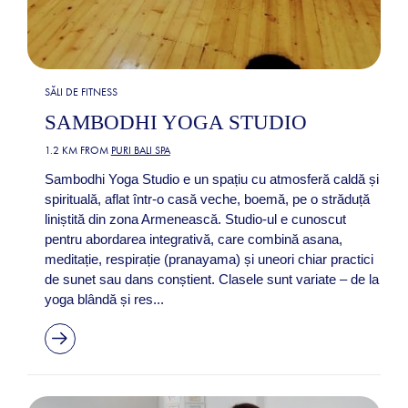
SĂLI DE FITNESS
SAMBODHI YOGA STUDIO
1.2 KM FROM
PURI BALI SPA
Sambodhi Yoga Studio e un spațiu cu atmosferă caldă și
spirituală, aflat într-o casă veche, boemă, pe o străduță
liniștită din zona Armenească. Studio-ul e cunoscut
pentru abordarea integrativă, care combină asana,
meditație, respirație (pranayama) și uneori chiar practici
de sunet sau dans conștient. Clasele sunt variate – de la
yoga blândă și res...