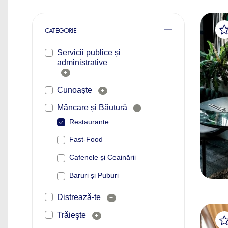
CATEGORIE
Servicii publice și
administrative
+
Cunoaște
+
Mâncare și Băutură
-
Restaurante
Fast-Food
Cafenele și Ceainării
Baruri și Puburi
Distreazǎ-te
+
Trǎieşte
+