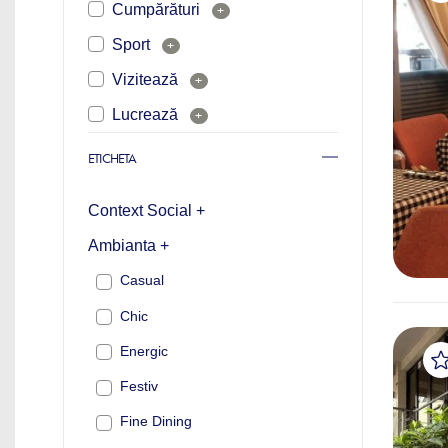
Cumpărături
+
Sport
+
Vizitează
+
Lucrează
+
ETICHETA
Context Social +
Ambianta +
Casual
Chic
Energic
Festiv
Fine Dining