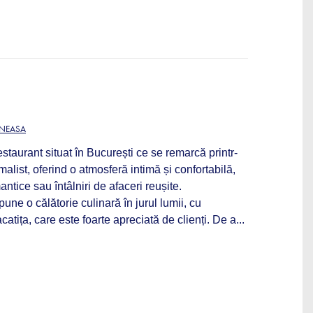
ĂNEASA
staurant situat în București ce se remarcă printr-
alist, oferind o atmosferă intimă și confortabilă,
ntice sau întâlniri de afaceri reușite.
pune o călătorie culinară în jurul lumii, cu
tița, care este foarte apreciată de clienți. De a...