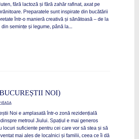
ten, fără lactoză și fără zahăr rafinat, axat pe
hrănitoare. Preparatele sunt inspirate din bucătării
pretate într-o manieră creativă și sănătoasă – de la
e din semințe și legume, până la...
BUCUREȘTII NOI)
ĂNEASA
tii Noi e amplasată într-o zonă rezidențială
il dinspre metroul Jiului. Spațiul e mai generos
u locuri suficiente pentru cei care vor să stea și să
ntat mai ales de localnici și familii, ceea ce îi dă