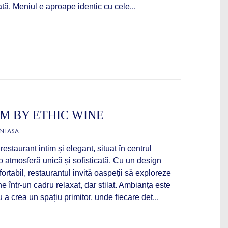
tă. Meniul e aproape identic cu cele...
M BY ETHIC WINE
ĂNEASA
staurant intim și elegant, situat în centrul
 o atmosferă unică și sofisticată. Cu un design
ortabil, restaurantul invită oaspeții să exploreze
e într-un cadru relaxat, dar stilat. Ambianța este
a crea un spațiu primitor, unde fiecare det...