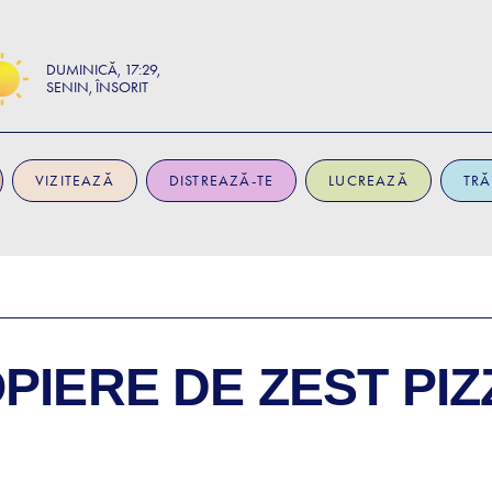
DUMINICĂ
17:29
SENIN, ÎNSORIT
VIZITEAZĂ
DISTREAZĂ-TE
LUCREAZĂ
TRĂ
OPIERE DE
ZEST PI