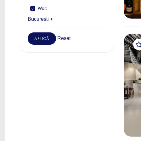
Wolt
Bucuresti +
Reset
APLICĂ