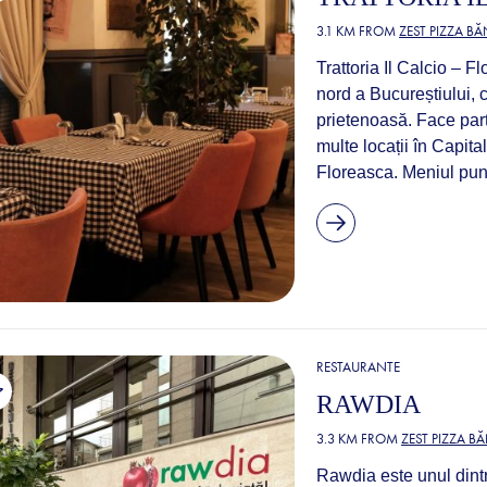
3.1 KM FROM
ZEST PIZZA B
Trattoria Il Calcio – F
nord a Bucureștiului, 
prietenoasă. Face part
multe locații în Capit
Floreasca. Meniul pune
RESTAURANTE
RAWDIA
3.3 KM FROM
ZEST PIZZA B
Rawdia este unul dintr