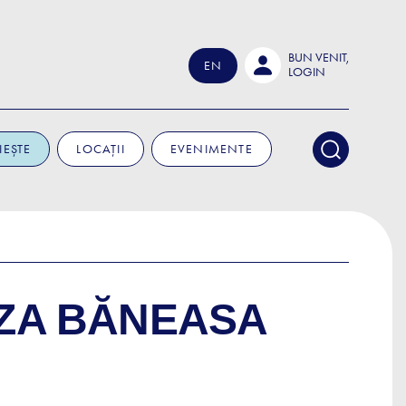
BUN VENIT,
EN
LOGIN
IEȘTE
LOCAȚII
EVENIMENTE
ZZA BĂNEASA