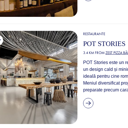
RESTAURANTE
POT STORIES
3.4 KM FROM
ZEST PIZZA B
POT Stories este un re
un design cald și minim
ideală pentru cine roma
Meniul diversificat pro
preparate precum caraca