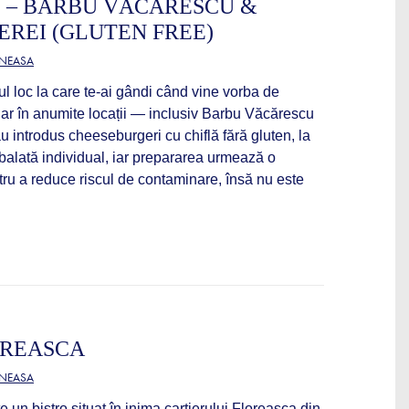
 – BARBU VĂCĂRESCU &
REI (GLUTEN FREE)
ĂNEASA
 loc la care te-ai gândi când vine vorba de
dar în anumite locații — inclusiv Barbu Văcărescu
 introdus cheeseburgeri cu chiflă fără gluten, la
balată individual, iar prepararea urmează o
ru a reduce riscul de contaminare, însă nu este
OREASCA
ĂNEASA
 un bistro situat în inima cartierului Floreasca din