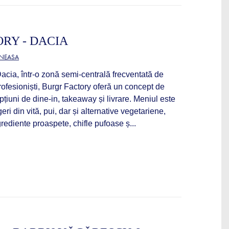
RY - DACIA
ĂNEASA
acia, într-o zonă semi-centrală frecventată de
profesioniști, Burgr Factory oferă un concept de
pțiuni de dine-in, takeaway și livrare. Meniul este
eri din vită, pui, dar și alternative vegetariene,
grediente proaspete, chifle pufoase ș...