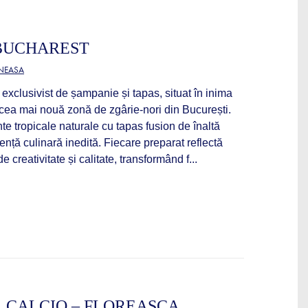
BUCHAREST
ĂNEASA
exclusivist de șampanie și tapas, situat în inima
, cea mai nouă zonă de zgârie-nori din București.
e tropicale naturale cu tapas fusion de înaltă
ență culinară inedită. Fiecare preparat reflectă
 creativitate și calitate, transformând f...
L CALCIO – FLOREASCA