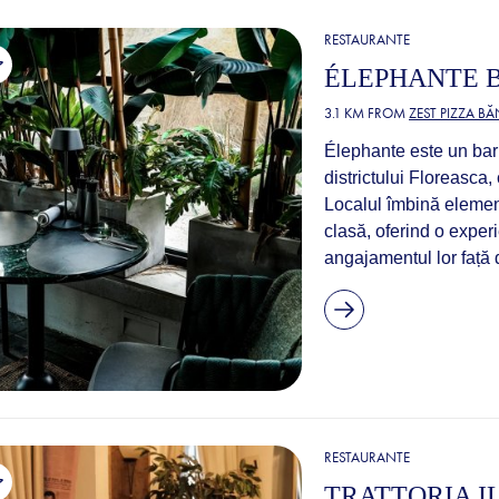
RESTAURANTE
ÉLEPHANTE 
3.1 KM FROM
ZEST PIZZA B
Élephante este un bar 
districtului Floreasca
Localul îmbină element
clasă, oferind o experi
angajamentul lor față de
RESTAURANTE
TRATTORIA I