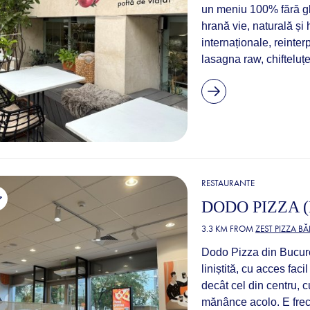
un meniu 100% fără glu
hrană vie, naturală și 
internaționale, reinter
lasagna raw, chifteluț
RESTAURANTE
DODO PIZZA (
3.3 KM FROM
ZEST PIZZA B
Dodo Pizza din Bucureș
liniștită, cu acces fac
decât cel din centru, c
mănânce acolo. E frecve