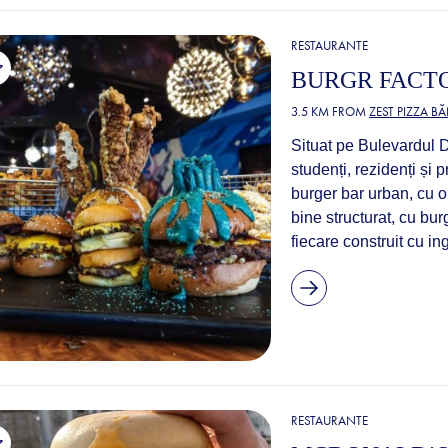
RESTAURANTE
BURGR FACTO
3.5 KM FROM
ZEST PIZZA B
Situat pe Bulevardul D
studenți, rezidenți și 
burger bar urban, cu o
bine structurat, cu burg
fiecare construit cu in
RESTAURANTE