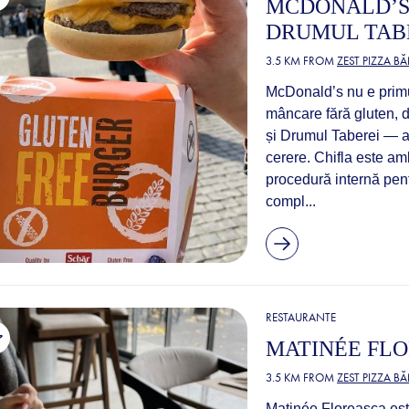
MCDONALD’S
DRUMUL TABE
3.5 KM FROM
ZEST PIZZA B
McDonald’s nu e primul
mâncare fără gluten, 
și Drumul Taberei — au
cerere. Chifla este am
procedură internă pent
compl...
RESTAURANTE
MATINÉE FL
3.5 KM FROM
ZEST PIZZA B
Matinée Floreasca este