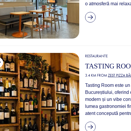
o atmosferă mai relaxa
RESTAURANTE
TASTING ROO
3.4 KM FROM
ZEST PIZZA B
Tasting Room este un re
Bucureștiului, oferind
modern și un vibe conf
lumea gastronomiei fin
atent concepută pentru 