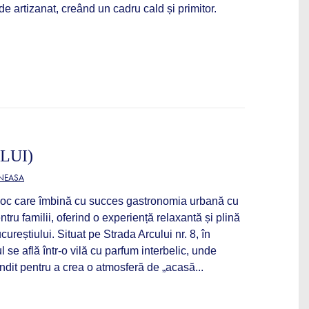
 de artizanat, creând un cadru cald și primitor.
LUI)
ĂNEASA
 loc care îmbină cu succes gastronomia urbană cu
ru familii, oferind o experiență relaxantă și plină
ureștiului. Situat pe Strada Arcului nr. 8, în
l se află într-o vilă cu parfum interbelic, unde
ândit pentru a crea o atmosferă de „acasă...