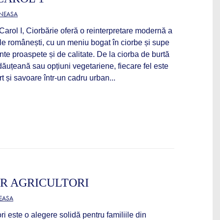
ĂNEASA
Carol I, Ciorbărie oferă o reinterpretare modernă a
ale românești, cu un meniu bogat în ciorbe și supe
nte proaspete și de calitate. De la ciorba de burtă
ădăuțeană sau opțiuni vegetariene, fiecare fel este
t și savoare într-un cadru urban...
OR AGRICULTORI
NEASA
ri este o alegere solidă pentru familiile din