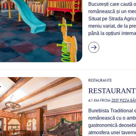
București care caută o
românească și un medi
Situat pe Strada Agricu
meniu variat, de la pr
până la opțiuni internaț
RESTAURANTE
RESTAURANT
6.1 KM FROM
ZEST PIZZA B
Burebista Traditional 
românească cu o ambia
gastronomică deosebit
atmosfera unei tavern