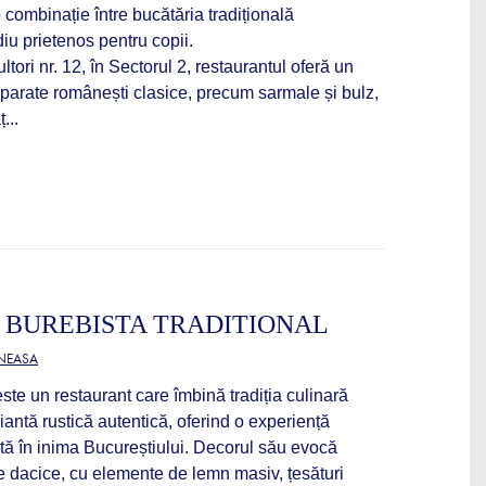
 combinație între bucătăria tradițională
u prietenos pentru copii.
ltori nr. 12, în Sectorul 2, restaurantul oferă un
eparate românești clasice, precum sarmale și bulz,
...
 BUREBISTA TRADITIONAL
ĂNEASA
este un restaurant care îmbină tradiția culinară
ntă rustică autentică, oferind o experiență
ă în inima Bucureștiului. Decorul său evocă
e dacice, cu elemente de lemn masiv, țesături