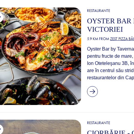
RESTAURANTE
OYSTER BAR 
VICTORIEI
5.9 KM FROM
ZEST PIZZA B
Oyster Bar by Taverna R
pentru fructe de mare, 
Ion Oteteleşanu 3B, în
are în centrul său strid
restaurantelor din Capi
RESTAURANTE
CIORBĂRIE - 