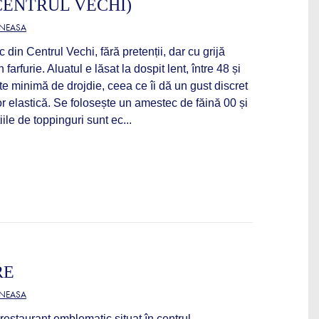
(CENTRUL VECHI)
ĂNEASA
 din Centrul Vechi, fără pretenții, dar cu grijă
farfurie. Aluatul e lăsat la dospit lent, între 48 și
te minimă de drojdie, ceea ce îi dă un gust discret
or elastică. Se folosește un amestec de făină 00 și
iile de toppinguri sunt ec...
RE
ĂNEASA
restaurant emblematic situat în centrul