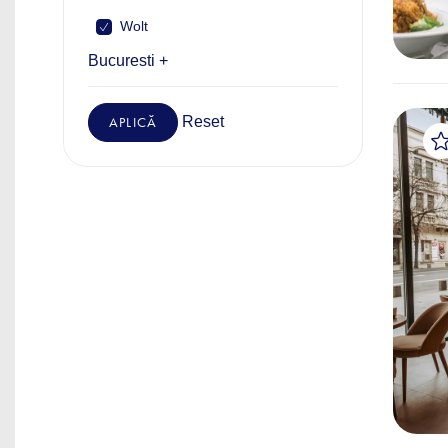
Wolt
Bucuresti +
Reset
APLICĂ