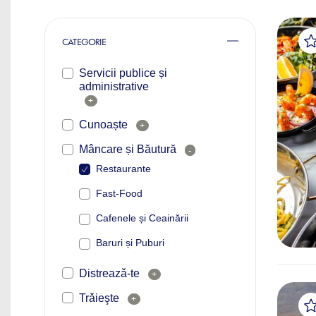
CATEGORIE
Servicii publice și
administrative
+
Cunoaște
+
Mâncare și Băutură
-
Restaurante
Fast-Food
Cafenele și Ceainării
Baruri și Puburi
Distreazǎ-te
+
Trǎieşte
+