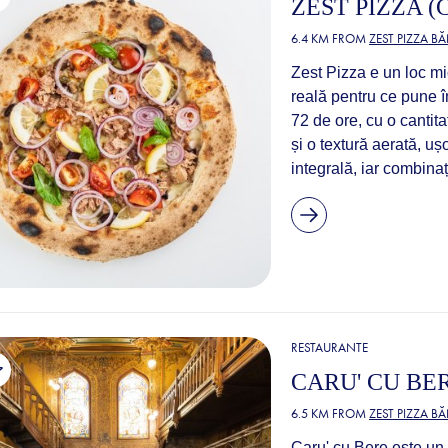
ZEST PIZZA 
6.4 KM FROM
ZEST PIZZA B
Zest Pizza e un loc mic
reală pentru ce pune în 
72 de ore, cu o cantita
și o textură aerată, uș
integrală, iar combinaț
RESTAURANTE
CARU' CU BE
6.5 KM FROM
ZEST PIZZA B
Caru' cu Bere este un 