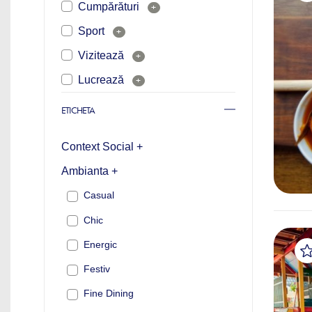
Cumpărături
+
Sport
+
Vizitează
+
Lucrează
+
ETICHETA
Context Social +
Ambianta +
Casual
Chic
Energic
Festiv
Fine Dining