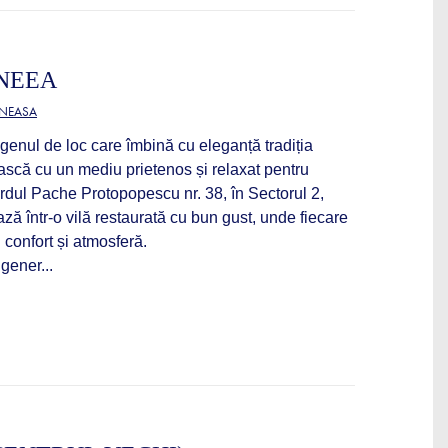
NEEA
ĂNEASA
enul de loc care îmbină cu eleganță tradiția
că cu un mediu prietenos și relaxat pentru
vardul Pache Protopopescu nr. 38, în Sectorul 2,
ză într-o vilă restaurată cu bun gust, unde fiecare
 confort și atmosferă.
gener...