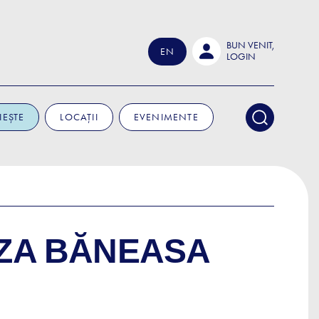
BUN VENIT,
EN
LOGIN
IEȘTE
LOCAȚII
EVENIMENTE
ZZA BĂNEASA