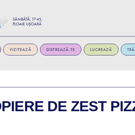
SÂMBĂTĂ
17:45
PLOAIE UȘOARĂ
VIZITEAZĂ
DISTREAZĂ-TE
LUCREAZĂ
TRĂ
OPIERE DE
ZEST PI