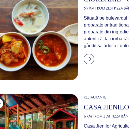
5.9 KM FROM
ZEST PIZZA B
Situată pe bulevardul 
preparatelor tradițion
preparate din ingredie
autentică, la ciorba r
gândit să aducă confor
RESTAURANTE
CASA JIENIL
6 KM FROM
ZEST PIZZA BĂ
Casa Jienilor Agriculto