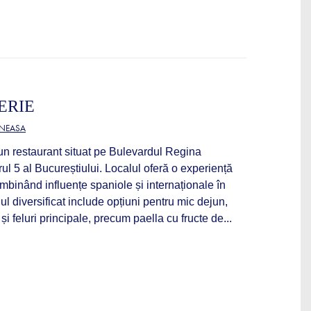
ERIE
ĂNEASA
un restaurant situat pe Bulevardul Regina
rul 5 al Bucureștiului. Localul oferă o experiență
mbinând influențe spaniole și internaționale în
ul diversificat include opțiuni pentru mic dejun,
 și feluri principale, precum paella cu fructe de...