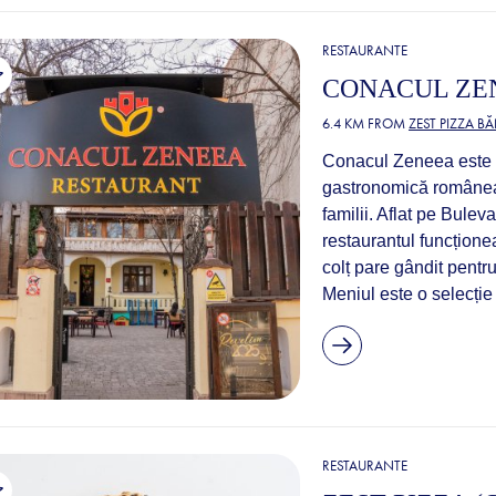
RESTAURANTE
CONACUL ZE
6.4 KM FROM
ZEST PIZZA B
Conacul Zeneea este g
gastronomică româneas
familii. Aflat pe Bule
restaurantul funcționea
colț pare gândit pentru
Meniul este o selecție 
RESTAURANTE