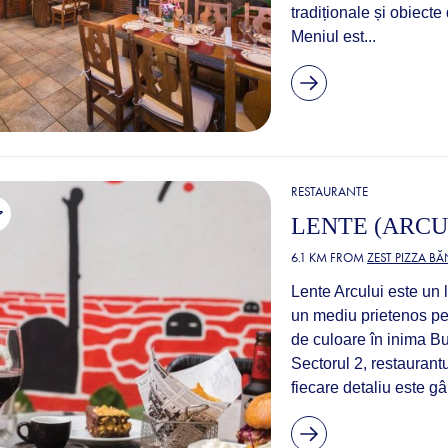
tradiționale și obiecte
Meniul est...
RESTAURANTE
LENTE (ARCU
6.1 KM FROM
ZEST PIZZA B
Lente Arcului este un
un mediu prietenos pent
de culoare în inima Buc
Sectorul 2, restaurantu
fiecare detaliu este g