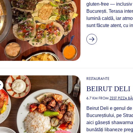
gluten‑free — inclusiv t
București. Terasa inte
lumină caldă, iar atmo
sunt făcute atent, cu i
RESTAURANTE
BEIRUT DELI
6.7 KM FROM
ZEST PIZZA B
Beirut Deli e genul de 
Bucureștiului, pe Stra
aici găsești shawarma 
bunătăți libaneze preg