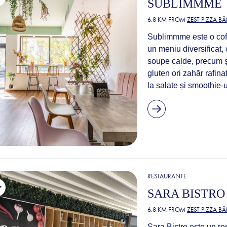
SUBLIMMME
6.8 KM FROM
ZEST PIZZA B
Sublimmme este o cofe
un meniu diversificat,
soupe calde, precum și 
gluten ori zahăr rafin
la salate și smoothie-u
RESTAURANTE
SARA BISTRO
6.8 KM FROM
ZEST PIZZA B
Sara Bistro este un re