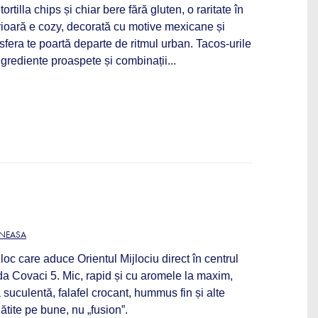
ortilla chips și chiar bere fără gluten, o raritate în
rioară e cozy, decorată cu motive mexicane și
sfera te poartă departe de ritmul urban. Tacos‑urile
ngrediente proaspete și combinații...
ĂNEASA
loc care aduce Orientul Mijlociu direct în centrul
da Covaci 5. Mic, rapid și cu aromele la maxim,
suculentă, falafel crocant, hummus fin și alte
ătite pe bune, nu „fusion”.