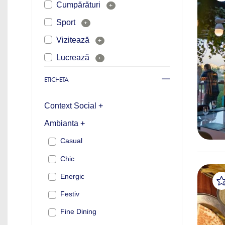
Cumpărături
+
Sport
+
Vizitează
+
Lucrează
+
ETICHETA
Context Social +
Ambianta +
Casual
Chic
Energic
Festiv
Fine Dining