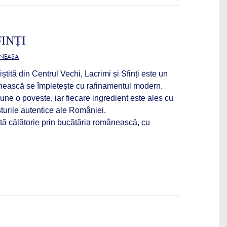
FINȚI
ĂNEASA
ștită din Centrul Vechi, Lacrimi și Sfinți este un
ânească se împletește cu rafinamentul modern.
spune o poveste, iar fiecare ingredient este ales cu
sturile autentice ale României.
tă călătorie prin bucătăria românească, cu