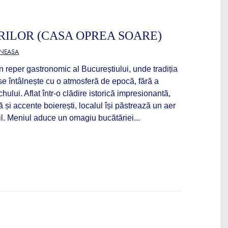
ILOR (CASA OPREA SOARE)
ĂNEASA
n reper gastronomic al Bucureștiului, unde tradiția
e întâlnește cu o atmosferă de epocă, fără a
ului. Aflat într-o clădire istorică impresionantă,
ă și accente boierești, localul își păstrează un aer
bil. Meniul aduce un omagiu bucătăriei...