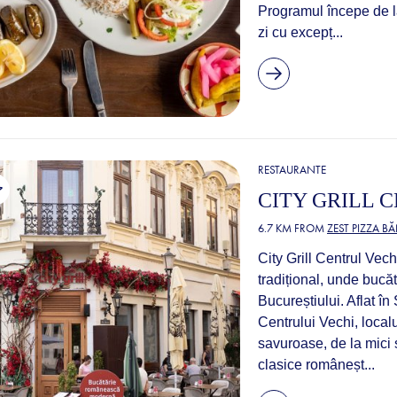
Programul începe de la
zi cu excepț...
RESTAURANTE
CITY GRILL 
6.7 KM FROM
ZEST PIZZA B
City Grill Centrul Vec
tradițional, unde bucă
Bucureștiului. Aflat în
Centrului Vechi, loca
savuroase, de la mici
clasice româneșt...