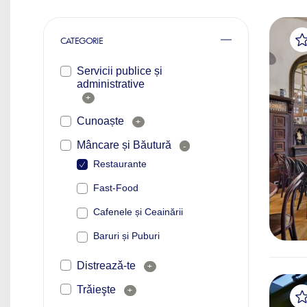
CATEGORIE
Servicii publice și
administrative
+
Cunoaște
+
Mâncare și Băutură
-
Restaurante
Fast-Food
Cafenele și Ceainării
Baruri și Puburi
Distreazǎ-te
+
Trǎieşte
+