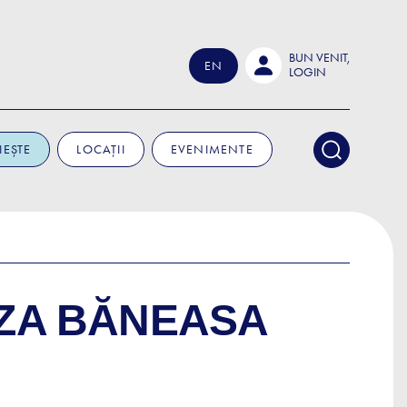
BUN VENIT,
EN
LOGIN
IEȘTE
LOCAȚII
EVENIMENTE
ZZA BĂNEASA