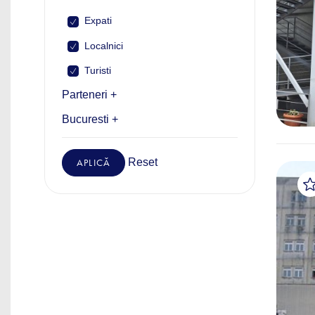
Expati
Localnici
Turisti
Parteneri +
Bucuresti +
Reset
APLICĂ