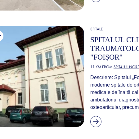
SPITALE
SPITALUL CL
TRAUMATOLO
"FOIȘOR"
1.1 KM FROM
SPITALUL NOR
Descriere: Spitalul „F
moderne spitale de ort
medicale de înaltă cali
ambulatoriu, diagnosti
osteoarticular, precum 