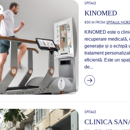
SPITALE
KINOMED
850 M FROM
SPITALUL NOR
KINOMED este o clinic
recuperare medicală, 
generație și o echipă d
tratament personalizat
eficientă. Este un spa
de...
SPITALE
CLINICA SA