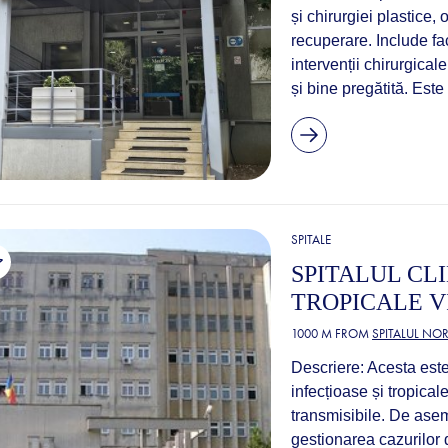
și chirurgiei plastice, 
recuperare. Include fac
intervenții chirurgica
și bine pregătită. Est
SPITALE
SPITALUL CLI
TROPICALE V
1000 M FROM
SPITALUL NO
Descriere: Acesta este
infecțioase și tropicale
transmisibile. De asem
gestionarea cazurilor 