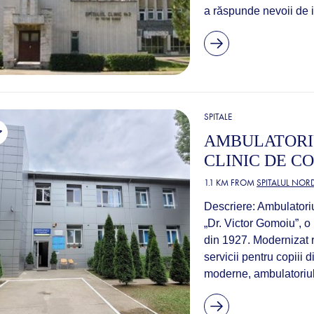
a răspunde nevoii de iz
SPITALE
AMBULATORIU
CLINIC DE CO
1.1 KM FROM
SPITALUL NOR
Descriere: Ambulatoriul
„Dr. Victor Gomoiu”, o 
din 1927. Modernizat r
servicii pentru copiii
moderne, ambulatoriul 