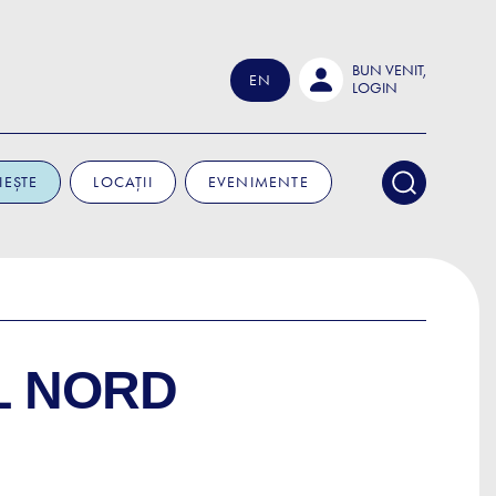
BUN VENIT,
EN
LOGIN
IEȘTE
LOCAȚII
EVENIMENTE
L NORD