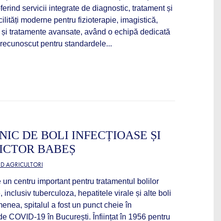
oferind servicii integrate de diagnostic, tratament și
ilități moderne pentru fizioterapie, imagistică,
le și tratamente avansate, având o echipă dedicată
e recunoscut pentru standardele...
NIC DE BOLI INFECȚIOASE ȘI
ICTOR BABEȘ
RD AGRICULTORI
 un centru important pentru tratamentul bolilor
, inclusiv tuberculoza, hepatitele virale și alte boli
enea, spitalul a fost un punct cheie în
de COVID-19 în București. Înființat în 1956 pentru