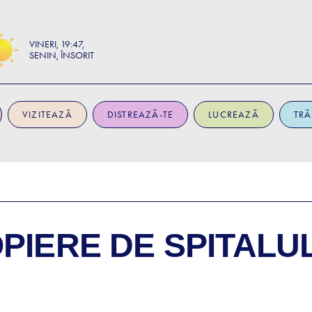
VINERI
19:47
SENIN, ÎNSORIT
VIZITEAZĂ
DISTREAZĂ-TE
LUCREAZĂ
TRĂ
OPIERE DE
SPITALU