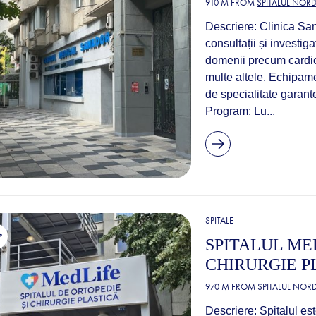
910 M FROM
SPITALUL NOR
Descriere: Clinica San
consultații și investig
domenii precum cardio
multe altele. Echipame
de specialitate garant
Program: Lu...
SPITALE
SPITALUL ME
CHIRURGIE P
970 M FROM
SPITALUL NOR
Descriere: Spitalul es