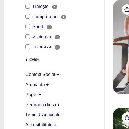
Trǎieşte
+
Cumpărături
+
Sport
+
Vizitează
+
Lucrează
+
ETICHETA
Context Social +
Ambianta +
Buget +
Perioada din zi +
Teme & Activitati +
Accesibilitate +