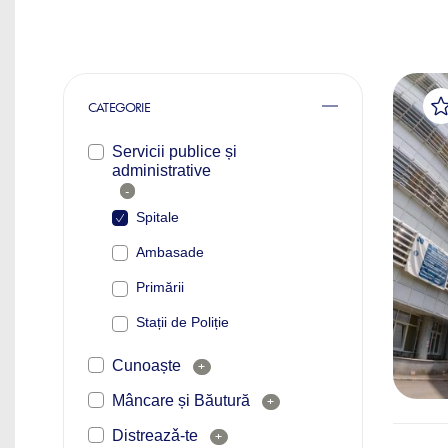
CATEGORIE
Servicii publice și
administrative
-
Spitale
Ambasade
Primării
Stații de Poliție
Cunoaște
+
Mâncare și Băutură
+
Distreazǎ-te
+