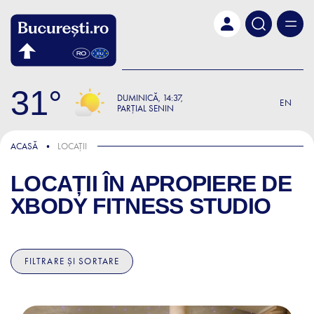
Skip to main content
31
DUMINICĂ
14:37
EN
PARȚIAL SENIN
ACASĂ
LOCAȚII
LOCAȚII ÎN APROPIERE DE
XBODY FITNESS STUDIO
FILTRARE ȘI SORTARE