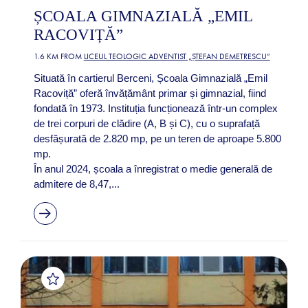
ȘCOALA GIMNAZIALĂ „EMIL
RACOVIȚĂ”
1.6 KM FROM
LICEUL TEOLOGIC ADVENTIST „ȘTEFAN DEMETRESCU”
Situată în cartierul Berceni, Școala Gimnazială „Emil
Racoviță” oferă învățământ primar și gimnazial, fiind
fondată în 1973. Instituția funcționează într-un complex
de trei corpuri de clădire (A, B și C), cu o suprafață
desfășurată de 2.820 mp, pe un teren de aproape 5.800
mp.
În anul 2024, școala a înregistrat o medie generală de
admitere de 8,47,...