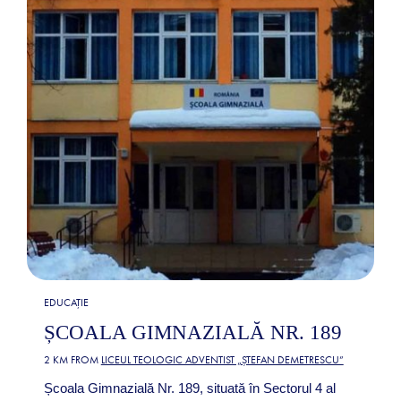
EDUCAȚIE
ȘCOALA GIMNAZIALĂ NR. 189
2 KM FROM
LICEUL TEOLOGIC ADVENTIST „ȘTEFAN DEMETRESCU”
Școala Gimnazială Nr. 189, situată în Sectorul 4 al