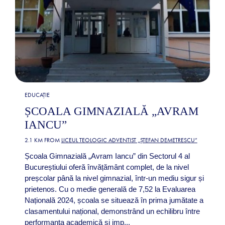
EDUCAȚIE
ȘCOALA GIMNAZIALĂ „AVRAM
IANCU”
2.1 KM FROM
LICEUL TEOLOGIC ADVENTIST „ȘTEFAN DEMETRESCU”
Școala Gimnazială „Avram Iancu” din Sectorul 4 al
Bucureștiului oferă învățământ complet, de la nivel
preșcolar până la nivel gimnazial, într-un mediu sigur și
prietenos. Cu o medie generală de 7,52 la Evaluarea
Națională 2024, școala se situează în prima jumătate a
clasamentului național, demonstrând un echilibru între
performanța academică și imp...