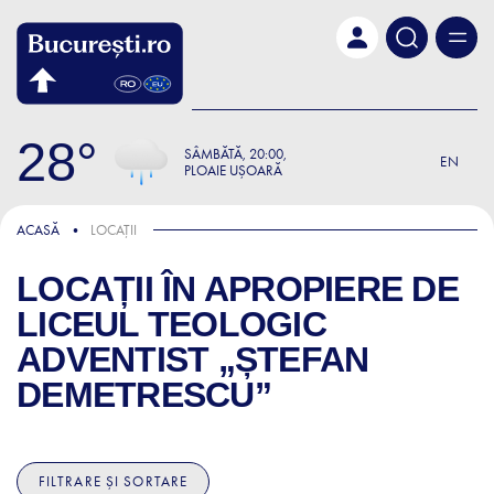
Skip to main content
28
SÂMBĂTĂ
20:00
EN
PLOAIE UȘOARĂ
ACASĂ
LOCAȚII
LOCAȚII ÎN APROPIERE DE
LICEUL TEOLOGIC
ADVENTIST „ȘTEFAN
DEMETRESCU”
FILTRARE ȘI SORTARE