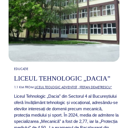
EDUCAȚIE
LICEUL TEHNOLOGIC „DACIA”
1.1 KM FROM
LICEUL TEOLOGIC ADVENTIST „ȘTEFAN DEMETRESCU”
Liceul Tehnologic „Dacia” din Sectorul 4 al Bucureștiului
oferă învățământ tehnologic și vocațional, adresându-se
elevilor interesați de domenii precum mecanică,
protecția mediului și sport. În 2024, media de admitere la
specializarea „Mecanică” a fost de 2,77, iar la „Protecția
mediului” de 4,50 . La examenul de Bacalaureat din