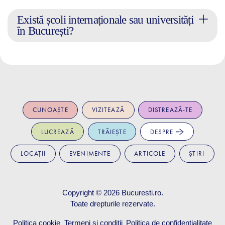
Există școli internaționale sau universități
în București?
CUNOAȘTE
VIZITEAZĂ
DISTREAZĂ-TE
LUCREAZĂ
TRĂIEȘTE
DESPRE
LOCAȚII
EVENIMENTE
ARTICOLE
ȘTIRI
Copyright © 2026
Bucuresti.ro
.
Toate drepturile rezervate.
Politica cookie
Termeni și condiții
Politica de confidențialitate