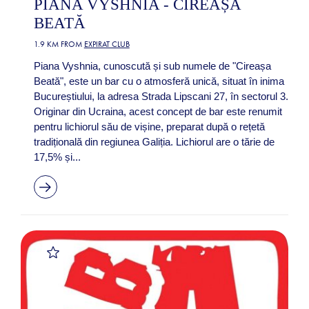
PIANA VYSHNIA - CIREAȘA
BEATĂ
1.9 KM FROM
EXPIRAT CLUB
Piana Vyshnia, cunoscută și sub numele de "Cireașa
Beată", este un bar cu o atmosferă unică, situat în inima
Bucureștiului, la adresa Strada Lipscani 27, în sectorul 3.
Originar din Ucraina, acest concept de bar este renumit
pentru lichiorul său de vișine, preparat după o rețetă
tradițională din regiunea Galiția. Lichiorul are o tărie de
17,5% și...