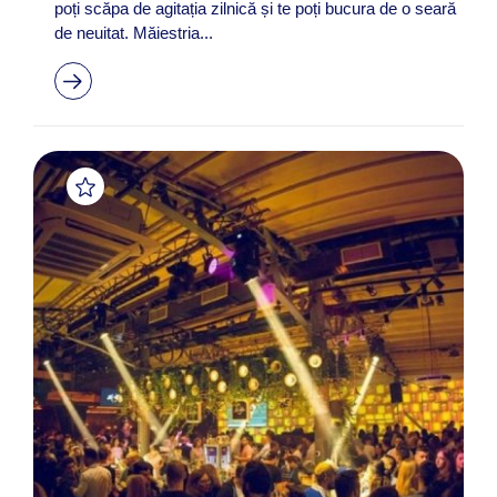
poți scăpa de agitația zilnică și te poți bucura de o seară
de neuitat. Măiestria...