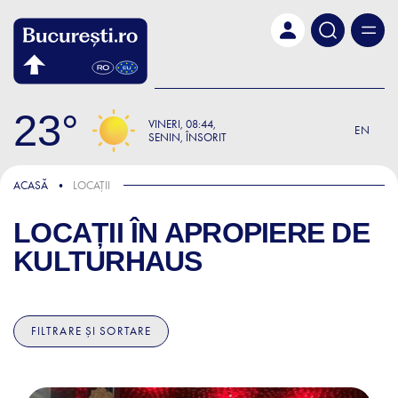
Skip to main content
23
VINERI
08:44
EN
SENIN, ÎNSORIT
ACASĂ
LOCAȚII
LOCAȚII ÎN APROPIERE DE
KULTURHAUS
FILTRARE ȘI SORTARE