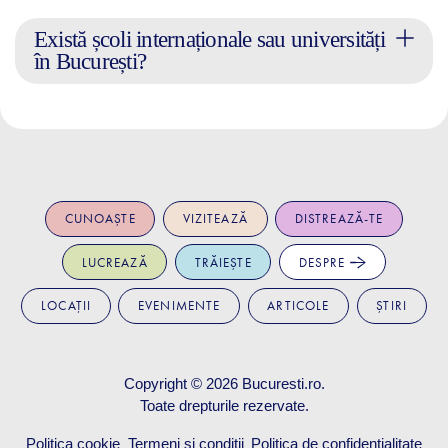
Există școli internaționale sau universități
în București?
CUNOAȘTE
VIZITEAZĂ
DISTREAZĂ-TE
LUCREAZĂ
TRĂIEȘTE
DESPRE
LOCAȚII
EVENIMENTE
ARTICOLE
ȘTIRI
Copyright © 2026
Bucuresti.ro
.
Toate drepturile rezervate.
Politica cookie
Termeni și condiții
Politica de confidențialitate