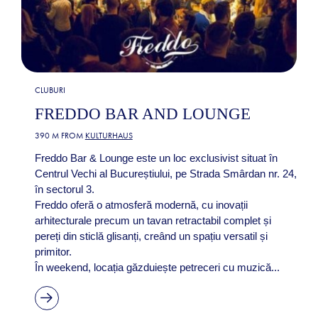
CLUBURI
FREDDO BAR AND LOUNGE
390 M FROM
KULTURHAUS
Freddo Bar & Lounge este un loc exclusivist situat în
Centrul Vechi al Bucureștiului, pe Strada Smârdan nr. 24,
în sectorul 3.
Freddo oferă o atmosferă modernă, cu inovații
arhitecturale precum un tavan retractabil complet și
pereți din sticlă glisanți, creând un spațiu versatil și
primitor.
În weekend, locația găzduiește petreceri cu muzică...