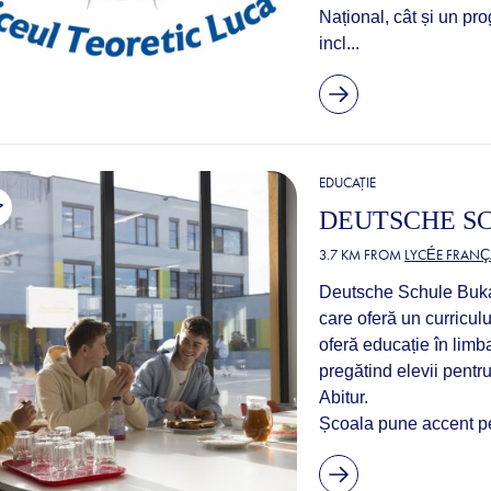
Național, cât și un pr
incl...
EDUCAȚIE
DEUTSCHE S
3.7 KM FROM
LYCÉE FRANÇ
Deutsche Schule Bukar
care oferă un curricu
oferă educație în limb
pregătind elevii pentr
Abitur.
Școala pune accent pe 