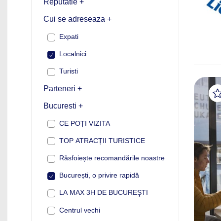
Reputatie +
Cui se adreseaza +
Expati
Localnici
Turisti
Parteneri +
Bucuresti +
CE POȚI VIZITA
TOP ATRACȚII TURISTICE
Răsfoiește recomandările noastre
București, o privire rapidă
LA MAX 3H DE BUCUREŞTI
Centrul vechi