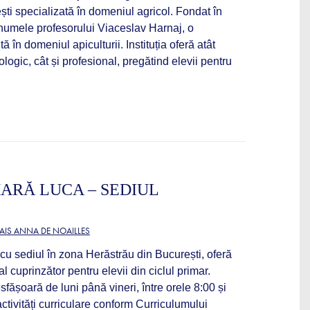
ti specializată în domeniul agricol. Fondat în
 numele profesorului Viaceslav Harnaj, o
ă în domeniul apiculturii. Instituția oferă atât
logic, cât și profesional, pregătind elevii pentru
ARĂ LUCA – SEDIUL
AIS ANNA DE NOAILLES
u sediul în zona Herăstrău din București, oferă
 cuprinzător pentru elevii din ciclul primar.
fășoară de luni până vineri, între orele 8:00 și
ctivități curriculare conform Curriculumului