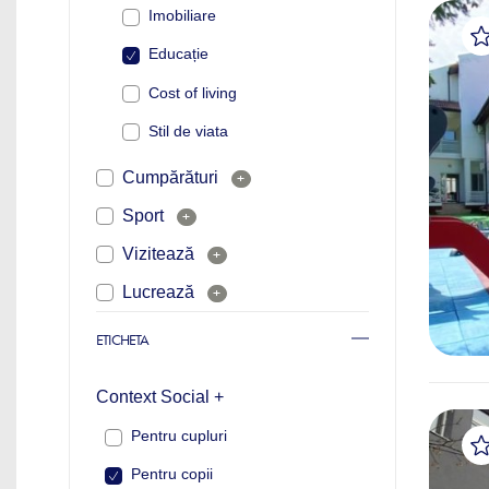
Imobiliare
Educație
Cost of living
Stil de viata
Cumpărături
+
Sport
+
Vizitează
+
Lucrează
+
ETICHETA
Context Social +
Pentru cupluri
Pentru copii