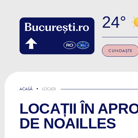
Skip to main content
24
CUNOAȘTE
ACASĂ
LOCAȚII
LOCAȚII ÎN APR
DE NOAILLES