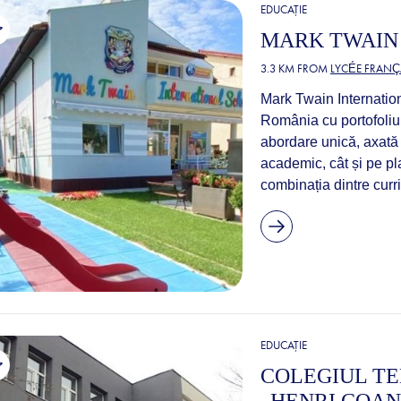
EDUCAȚIE
MARK TWAIN
3.3 KM FROM
LYCÉE FRANÇ
Mark Twain Internatio
România cu portofoliu 
abordare unică, axată 
academic, cât și pe p
combinația dintre curri
EDUCAȚIE
COLEGIUL TE