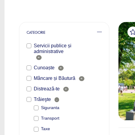
CATEGORIE
Servicii publice și
administrative
+
Cunoaște
+
Mâncare și Băutură
+
Distreazǎ-te
+
Trǎieşte
-
Siguranta
Transport
Taxe