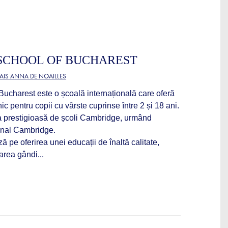
SCHOOL OF BUCHAREST
AIS ANNA DE NOAILLES
ucharest este o școală internațională care oferă
nic pentru copii cu vârste cuprinse între 2 și 18 ani.
a prestigioasă de școli Cambridge, urmând
ional Cambridge.
 pe oferirea unei educații de înaltă calitate,
area gândi...