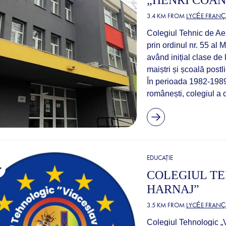
„HENRI COA
3.4 KM FROM
LYCÉE FRANÇ
Colegiul Tehnic de Aer
prin ordinul nr. 55 al M
având inițial clase de 
maiștri și școală postl
În perioada 1982-1989
românești, colegiul a 
EDUCAȚIE
COLEGIUL TE
HARNAJ”
3.5 KM FROM
LYCÉE FRANÇ
Colegiul Tehnologic „