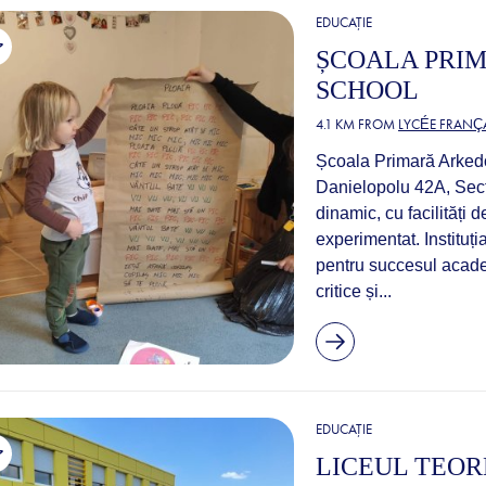
EDUCAȚIE
ȘCOALA PRI
SCHOOL
4.1 KM FROM
LYCÉE FRANÇA
Școala Primară Arkedo
Danielopolu 42A, Sect
dinamic, cu facilități 
experimentat. Instituț
pentru succesul academi
critice și...
EDUCAȚIE
LICEUL TEOR