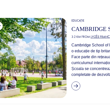
EDUCAȚIE
CAMBRIDGE 
3.2 KM FROM
LYCÉE FRANÇ
Cambridge School of B
o educație de tip brita
Face parte din rețeau
curriculumul internaț
Școala se concentrează
completate de dezvolt