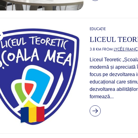
EDUCAȚIE
LICEUL TEOR
3.8 KM FROM
LYCÉE FRANÇ
Liceul Teoretic „Școal
modernă și apreciată î
focus pe dezvoltarea i
educațional care stim
dezvoltarea abilitățil
formează...