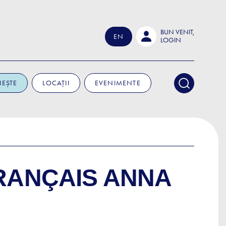
BUN VENIT,
EN
LOGIN
IEȘTE
LOCAȚII
EVENIMENTE
RANÇAIS ANNA