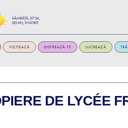
SÂMBĂTĂ
07:26
SENIN, ÎNSORIT
VIZITEAZĂ
DISTREAZĂ-TE
LUCREAZĂ
TRĂ
OPIERE DE
LYCÉE F