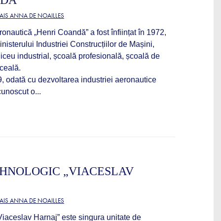
NDĂ”
AIS ANNA DE NOAILLES
onautică „Henri Coandă” a fost înființat în 1972,
inisterului Industriei Construcțiilor de Mașini,
liceu industrial, școală profesională, școală de
iceală.
, odată cu dezvoltarea industriei aeronautice
cunoscut o...
HNOLOGIC „VIACESLAV
AIS ANNA DE NOAILLES
Viaceslav Harnaj” este singura unitate de