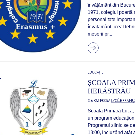
învățământ din Bucureș
1971, colegiul poartă
personalitate important
învățământ liceal tehno
meserii pr...
EDUCAȚIE
ȘCOALA PRIM
HERĂSTRĂU
3.6 KM FROM
LYCÉE FRANÇ
Școala Primară Luca, c
un program educațional
Programul zilnic se des
18:00, incluzând atât a