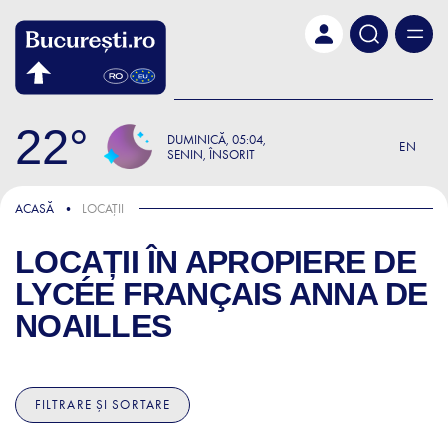
Skip to main content
22
DUMINICĂ
05:04
EN
SENIN, ÎNSORIT
ACASĂ
LOCAȚII
LOCAȚII ÎN APROPIERE DE
LYCÉE FRANÇAIS ANNA DE
NOAILLES
FILTRARE ȘI SORTARE