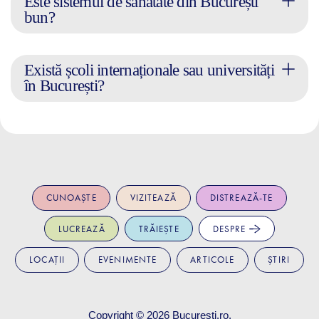
Este sistemul de sănătate din București
bun?
Există școli internaționale sau universități
în București?
CUNOAȘTE
VIZITEAZĂ
DISTREAZĂ-TE
LUCREAZĂ
TRĂIEȘTE
DESPRE
LOCAȚII
EVENIMENTE
ARTICOLE
ȘTIRI
Copyright © 2026
Bucuresti.ro
.