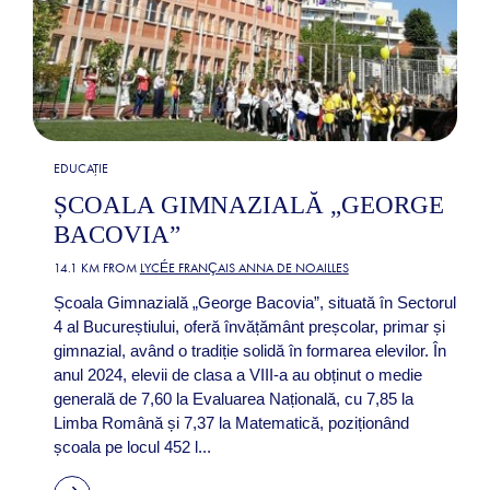
EDUCAȚIE
ȘCOALA GIMNAZIALĂ „GEORGE
BACOVIA”
14.1 KM FROM
LYCÉE FRANÇAIS ANNA DE NOAILLES
Școala Gimnazială „George Bacovia”, situată în Sectorul
4 al Bucureștiului, oferă învățământ preșcolar, primar și
gimnazial, având o tradiție solidă în formarea elevilor. În
anul 2024, elevii de clasa a VIII-a au obținut o medie
generală de 7,60 la Evaluarea Națională, cu 7,85 la
Limba Română și 7,37 la Matematică, poziționând
școala pe locul 452 l...