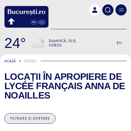
Skip to main content
24
DUMINICĂ
10:51
EN
NOROS
ACASĂ
LOCAȚII
LOCAȚII ÎN APROPIERE DE
LYCÉE FRANÇAIS ANNA DE
NOAILLES
FILTRARE ȘI SORTARE