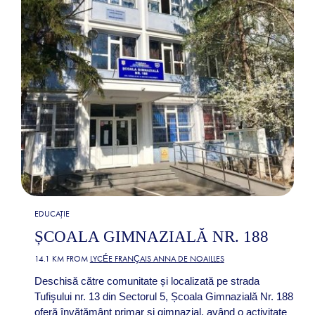
EDUCAȚIE
ȘCOALA GIMNAZIALĂ NR. 188
14.1 KM FROM
LYCÉE FRANÇAIS ANNA DE NOAILLES
Deschisă către comunitate și localizată pe strada
Tufişului nr. 13 din Sectorul 5, Școala Gimnazială Nr. 188
oferă învățământ primar și gimnazial, având o activitate