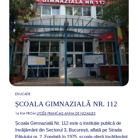
EDUCAȚIE
ȘCOALA GIMNAZIALĂ NR. 112
14 KM FROM
LYCÉE FRANÇAIS ANNA DE NOAILLES
Școala Gimnazială Nr. 112 este o instituție publică de
învățământ din Sectorul 3, București, aflată pe Strada
Pătulului nr. 2. Fondată în 1975, școala oferă învățământ