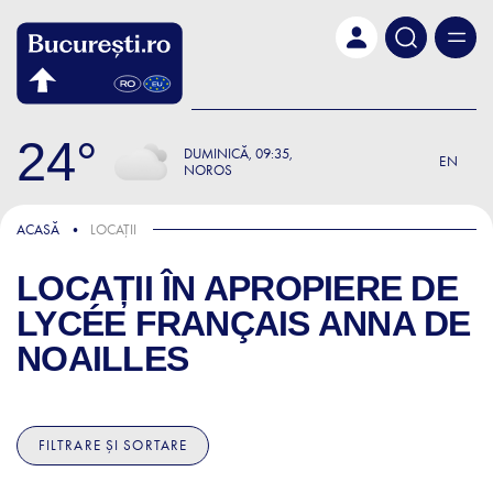
Skip to main content
24
DUMINICĂ
09:35
EN
NOROS
ACASĂ
LOCAȚII
LOCAȚII ÎN APROPIERE DE
LYCÉE FRANÇAIS ANNA DE
NOAILLES
FILTRARE ȘI SORTARE