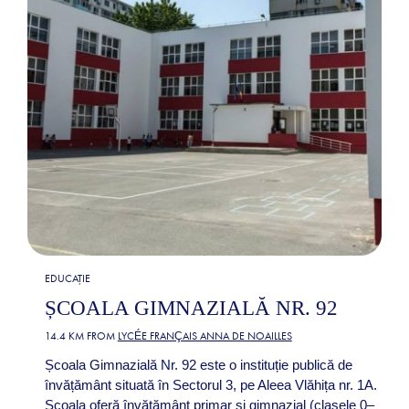
EDUCAȚIE
ȘCOALA GIMNAZIALĂ NR. 92
14.4 KM FROM
LYCÉE FRANÇAIS ANNA DE NOAILLES
Școala Gimnazială Nr. 92 este o instituție publică de
învățământ situată în Sectorul 3, pe Aleea Vlăhița nr. 1A.
Școala oferă învățământ primar și gimnazial (clasele 0–