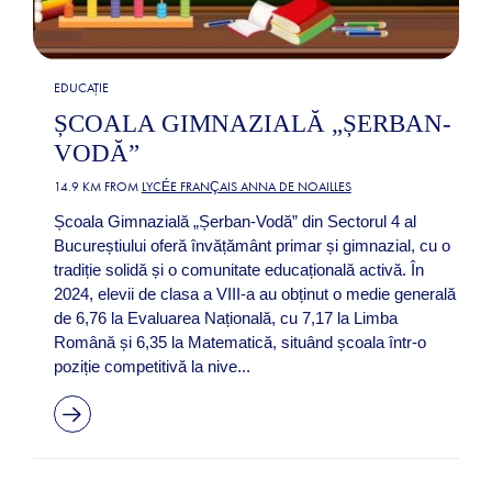
EDUCAȚIE
ȘCOALA GIMNAZIALĂ „ȘERBAN-
VODĂ”
14.9 KM FROM
LYCÉE FRANÇAIS ANNA DE NOAILLES
Școala Gimnazială „Șerban-Vodă” din Sectorul 4 al
Bucureștiului oferă învățământ primar și gimnazial, cu o
tradiție solidă și o comunitate educațională activă. În
2024, elevii de clasa a VIII-a au obținut o medie generală
de 6,76 la Evaluarea Națională, cu 7,17 la Limba
Română și 6,35 la Matematică, situând școala într-o
poziție competitivă la nive...