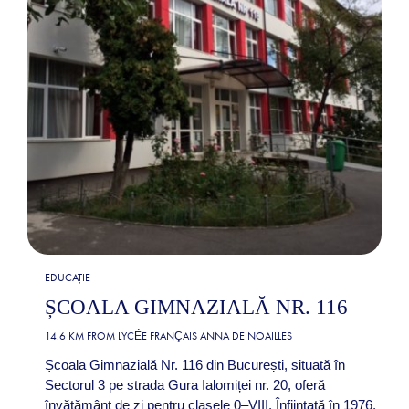
EDUCAȚIE
ȘCOALA GIMNAZIALĂ NR. 116
14.6 KM FROM
LYCÉE FRANÇAIS ANNA DE NOAILLES
Școala Gimnazială Nr. 116 din București, situată în
Sectorul 3 pe strada Gura Ialomiței nr. 20, oferă
învățământ de zi pentru clasele 0–VIII. Înființată în 1976,