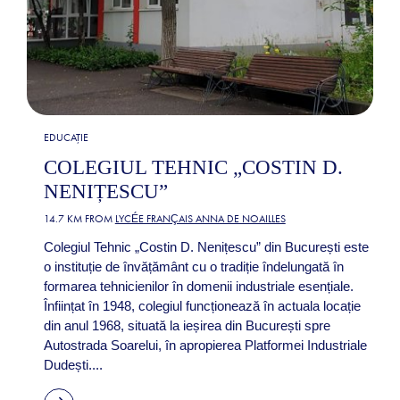
EDUCAȚIE
COLEGIUL TEHNIC „COSTIN D.
NENIȚESCU”
14.7 KM FROM
LYCÉE FRANÇAIS ANNA DE NOAILLES
Colegiul Tehnic „Costin D. Nenițescu” din București este
o instituție de învățământ cu o tradiție îndelungată în
formarea tehnicienilor în domenii industriale esențiale.
Înființat în 1948, colegiul funcționează în actuala locație
din anul 1968, situată la ieșirea din București spre
Autostrada Soarelui, în apropierea Platformei Industriale
Dudești....