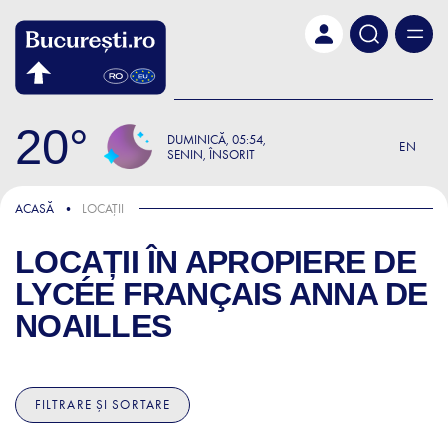
Skip to main content
20
DUMINICĂ
05:54
EN
SENIN, ÎNSORIT
ACASĂ
LOCAȚII
LOCAȚII ÎN APROPIERE DE
LYCÉE FRANÇAIS ANNA DE
NOAILLES
FILTRARE ȘI SORTARE