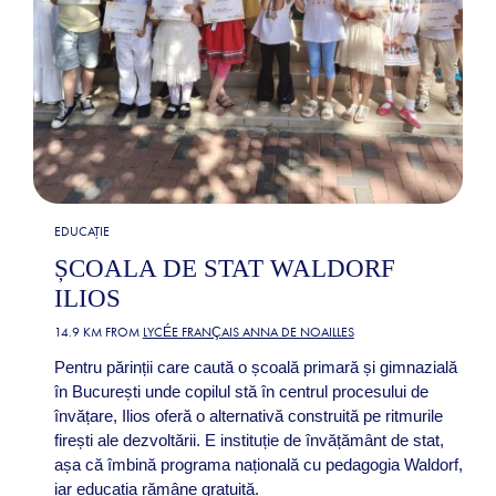
EDUCAȚIE
ȘCOALA DE STAT WALDORF
ILIOS
14.9 KM FROM
LYCÉE FRANÇAIS ANNA DE NOAILLES
Pentru părinții care caută o școală primară și gimnazială
în București unde copilul stă în centrul procesului de
învățare, Ilios oferă o alternativă construită pe ritmurile
firești ale dezvoltării. E instituție de învățământ de stat,
așa că îmbină programa națională cu pedagogia Waldorf,
iar educația rămâne gratuită.