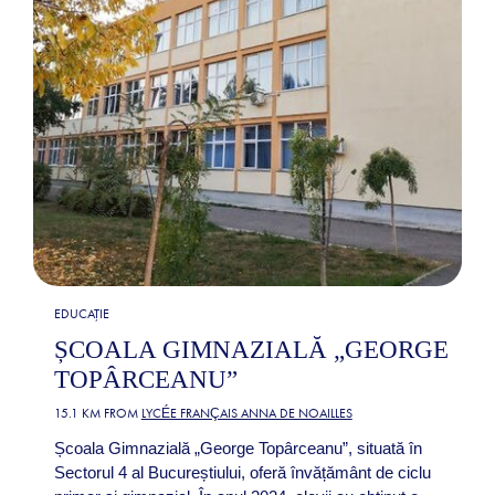
EDUCAȚIE
ȘCOALA GIMNAZIALĂ „GEORGE
TOPÂRCEANU”
15.1 KM FROM
LYCÉE FRANÇAIS ANNA DE NOAILLES
Școala Gimnazială „George Topârceanu”, situată în
Sectorul 4 al Bucureștiului, oferă învățământ de ciclu