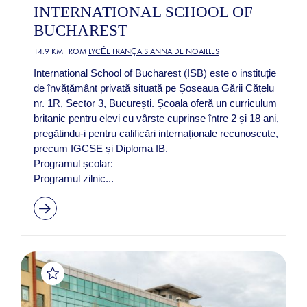
INTERNATIONAL SCHOOL OF
BUCHAREST
14.9 KM FROM
LYCÉE FRANÇAIS ANNA DE NOAILLES
International School of Bucharest (ISB) este o instituție
de învățământ privată situată pe Șoseaua Gării Cățelu
nr. 1R, Sector 3, București. Școala oferă un curriculum
britanic pentru elevi cu vârste cuprinse între 2 și 18 ani,
pregătindu-i pentru calificări internaționale recunoscute,
precum IGCSE și Diploma IB.
Programul școlar:
Programul zilnic...