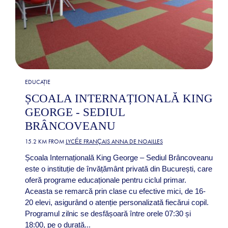
EDUCAȚIE
ȘCOALA INTERNAȚIONALĂ KING
GEORGE - SEDIUL
BRÂNCOVEANU
15.2 KM FROM
LYCÉE FRANÇAIS ANNA DE NOAILLES
Școala Internațională King George – Sediul Brâncoveanu
este o instituție de învățământ privată din București, care
oferă programe educaționale pentru ciclul primar.
Aceasta se remarcă prin clase cu efective mici, de 16-
20 elevi, asigurând o atenție personalizată fiecărui copil.
Programul zilnic se desfășoară între orele 07:30 și
18:00, pe o durată...