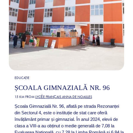
EDUCAȚIE
ȘCOALA GIMNAZIALĂ NR. 96
15 KM FROM
LYCÉE FRANÇAIS ANNA DE NOAILLES
Școala Gimnazială Nr. 96, aflată pe strada Rezonanței
din Sectorul 4, este o instituție de stat care oferă
învățământ primar și gimnazial. În anul 2024, elevii de
clasa a VIII-a au obținut o medie generală de 7,08 la
Evaluarea Națională, cu 7,28 la Limba Română și 6,84 la