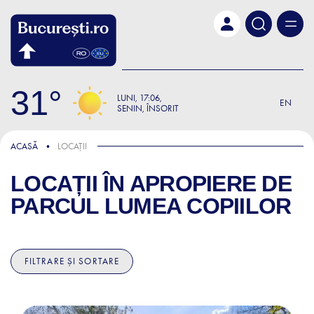
Skip to main content
31
LUNI
17:06
EN
SENIN, ÎNSORIT
ACASĂ
LOCAȚII
LOCAȚII ÎN APROPIERE DE
PARCUL LUMEA COPIILOR
FILTRARE ȘI SORTARE