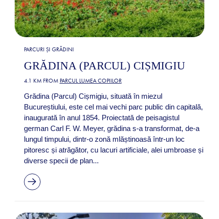
PARCURI ȘI GRĂDINI
GRĂDINA (PARCUL) CIȘMIGIU
4.1 KM FROM
PARCUL LUMEA COPIILOR
Grădina (Parcul) Cișmigiu, situată în miezul
Bucureștiului, este cel mai vechi parc public din capitală,
inaugurată în anul 1854. Proiectată de peisagistul
german Carl F. W. Meyer, grădina s-a transformat, de-a
lungul timpului, dintr-o zonă mlăștinoasă într-un loc
pitoresc și atrăgător, cu lacuri artificiale, alei umbroase și
diverse specii de plan...