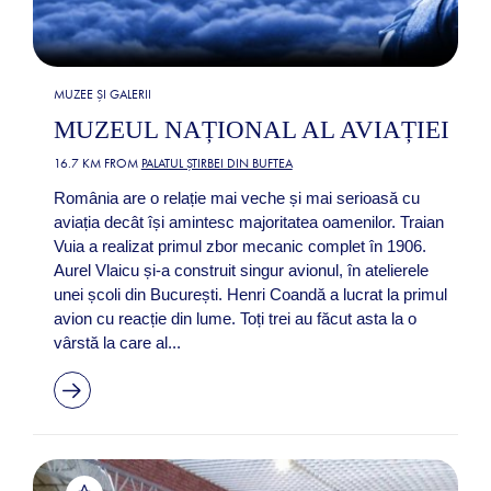
MUZEE ȘI GALERII
MUZEUL NAȚIONAL AL AVIAȚIEI
16.7 KM FROM
PALATUL ȘTIRBEI DIN BUFTEA
România are o relație mai veche și mai serioasă cu
aviația decât își amintesc majoritatea oamenilor. Traian
Vuia a realizat primul zbor mecanic complet în 1906.
Aurel Vlaicu și-a construit singur avionul, în atelierele
unei școli din București. Henri Coandă a lucrat la primul
avion cu reacție din lume. Toți trei au făcut asta la o
vârstă la care al...