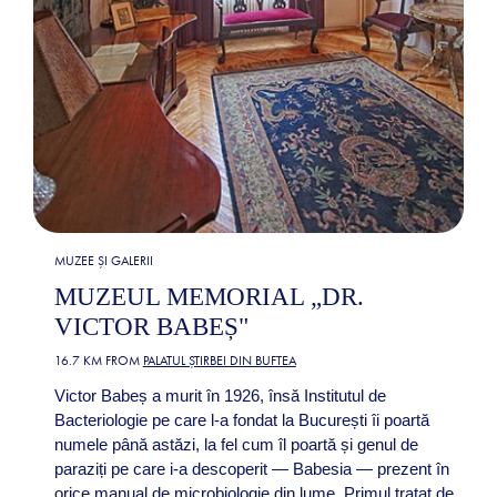
MUZEE ȘI GALERII
MUZEUL MEMORIAL „DR.
VICTOR BABEȘ"
16.7 KM FROM
PALATUL ȘTIRBEI DIN BUFTEA
Victor Babeș a murit în 1926, însă Institutul de
Bacteriologie pe care l-a fondat la București îi poartă
numele până astăzi, la fel cum îl poartă și genul de
paraziți pe care i-a descoperit — Babesia — prezent în
orice manual de microbiologie din lume. Primul tratat de