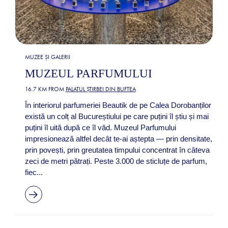
MUZEE ȘI GALERII
MUZEUL PARFUMULUI
16.7 KM FROM
PALATUL ȘTIRBEI DIN BUFTEA
În interiorul parfumeriei Beautik de pe Calea Dorobanților
există un colț al Bucureștiului pe care puțini îl știu și mai
puțini îl uită după ce îl văd. Muzeul Parfumului
impresionează altfel decât te-ai aștepta — prin densitate,
prin povești, prin greutatea timpului concentrat în câteva
zeci de metri pătrați. Peste 3.000 de sticluțe de parfum,
fiec...