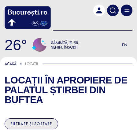
Skip to main content
26
SÂMBĂTĂ
21:58
EN
SENIN, ÎNSORIT
ACASĂ
LOCAȚII
LOCAȚII ÎN APROPIERE DE
PALATUL ȘTIRBEI DIN
BUFTEA
FILTRARE ȘI SORTARE