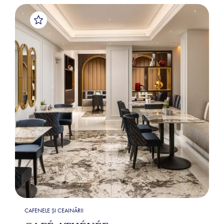
CAFENELE ȘI CEAINĂRII