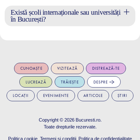
Există școli internaționale sau universități
în București?
CUNOAȘTE
VIZITEAZĂ
DISTREAZĂ-TE
LUCREAZĂ
TRĂIEȘTE
DESPRE
LOCAȚII
EVENIMENTE
ARTICOLE
ȘTIRI
Copyright © 2026
Bucuresti.ro
.
Toate drepturile rezervate.
Politica cookie
Termeni și condiții
Politica de confidențialitate