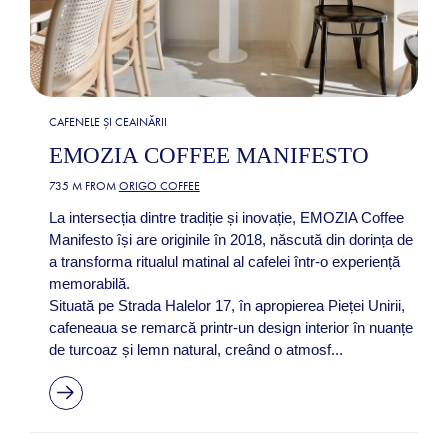
CAFENELE ȘI CEAINĂRII
EMOZIA COFFEE MANIFESTO
735 M FROM
ORIGO COFFEE
La intersecția dintre tradiție și inovație, EMOZIA Coffee
Manifesto își are originile în 2018, născută din dorința de
a transforma ritualul matinal al cafelei într-o experiență
memorabilă. ​
Situată pe Strada Halelor 17, în apropierea Pieței Unirii,
cafeneaua se remarcă printr-un design interior în nuanțe
de turcoaz și lemn natural, creând o atmosf...