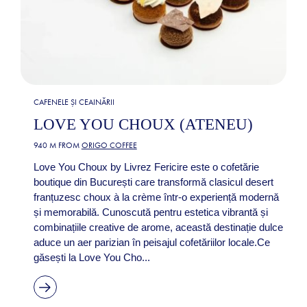
CAFENELE ȘI CEAINĂRII
LOVE YOU CHOUX (ATENEU)
940 M FROM
ORIGO COFFEE
Love You Choux by Livrez Fericire este o cofetărie
boutique din București care transformă clasicul desert
franțuzesc choux à la crème într-o experiență modernă
și memorabilă. Cunoscută pentru estetica vibrantă și
combinațiile creative de arome, această destinație dulce
aduce un aer parizian în peisajul cofetăriilor locale.Ce
găsești la Love You Cho...