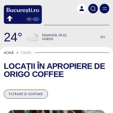
Skip to main content
24
DUMINICĂ
09:22
EN
NOROS
ACASĂ
LOCAȚII
LOCAȚII ÎN APROPIERE DE
ORIGO COFFEE
FILTRARE ȘI SORTARE