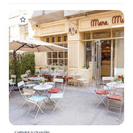
CAFENELE ȘI CEAINĂRII