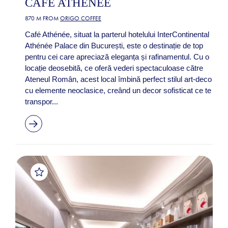
CAFÉ ATHÉNÉE
870 M FROM
ORIGO COFFEE
Café Athénée, situat la parterul hotelului InterContinental
Athénée Palace din București, este o destinație de top
pentru cei care apreciază eleganța și rafinamentul. Cu o
locație deosebită, ce oferă vederi spectaculoase către
Ateneul Român, acest local îmbină perfect stilul art-deco
cu elemente neoclasice, creând un decor sofisticat ce te
transpor...