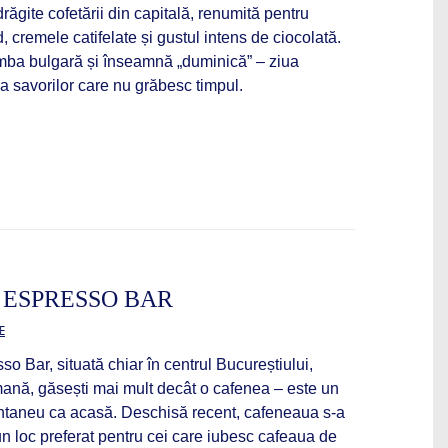
răgite cofetării din capitală, renumită pentru
d, cremele catifelate și gustul intens de ciocolată.
mba bulgară și înseamnă „duminică” – ziua
și a savorilor care nu grăbesc timpul.
 ESPRESSO BAR
E
 Bar, situată chiar în centrul Bucureștiului,
nă, găsești mai mult decât o cafenea – este un
tantaneu ca acasă. Deschisă recent, cafeneaua s-a
-un loc preferat pentru cei care iubesc cafeaua de