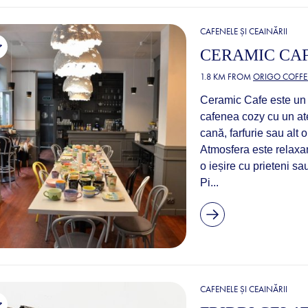
CAFENELE ȘI CEAINĂRII
CERAMIC CA
1.8 KM FROM
ORIGO COFFE
Ceramic Cafe este un 
cafenea cozy cu un ate
cană, farfurie sau alt 
Atmosfera este relaxan
o ieșire cu prieteni sa
Pi...
CAFENELE ȘI CEAINĂRII