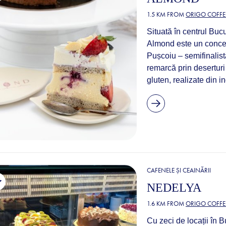
1.5 KM FROM
ORIGO COFFE
Situată în centrul Buc
Almond este un concep
Pușcoiu – semifinalist
remarcă prin deserturi f
gluten, realizate din 
CAFENELE ȘI CEAINĂRII
NEDELYA
1.6 KM FROM
ORIGO COFFE
Cu zeci de locații în 