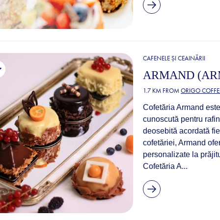
CAFENELE ȘI CEAINĂRII
ARMAND (AR
1.7 KM FROM
ORIGO COFFE
Cofetăria Armand este u
cunoscută pentru rafin
deosebită acordată fie
cofetăriei, Armand ofe
personalizate la prăjit
Cofetăria A...