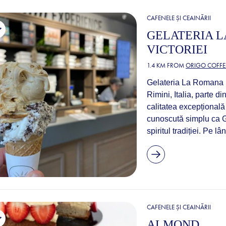
CAFENELE ȘI CEAINĂRII
GELATERIA L
VICTORIEI
1.4 KM FROM
ORIGO COFFE
Gelateria La Romana (d
Rimini, Italia, parte d
calitatea excepțională 
cunoscută simplu ca G
spiritul tradiției. Pe l
CAFENELE ȘI CEAINĂRII
ALMOND