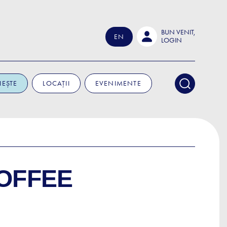
BUN VENIT,
EN
LOGIN
IEȘTE
LOCAȚII
EVENIMENTE
OFFEE