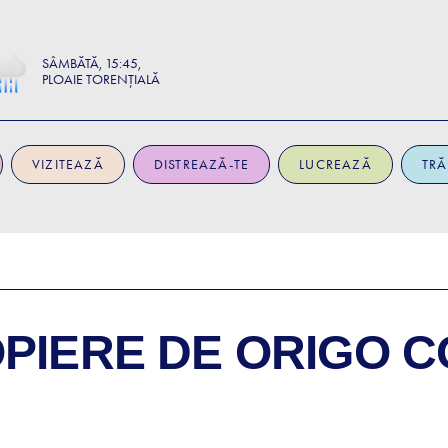
SÂMBĂTĂ
15:45
PLOAIE TORENȚIALĂ
VIZITEAZĂ
DISTREAZĂ-TE
LUCREAZĂ
TRĂ
OPIERE DE
ORIGO C