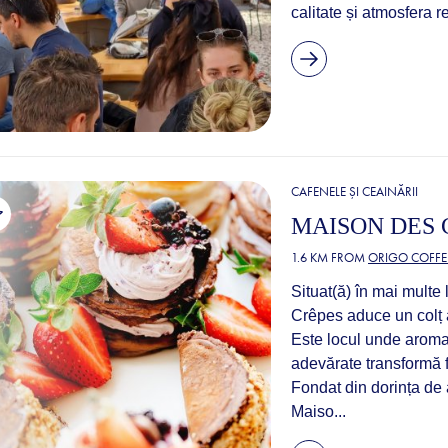
calitate și atmosfera 
CAFENELE ȘI CEAINĂRII
MAISON DES 
1.6 KM FROM
ORIGO COFFE
Situat(ă) în mai multe 
Crêpes aduce un colț a
Este locul unde aroma 
adevărate transformă fi
Fondat din dorința de a
Maiso...