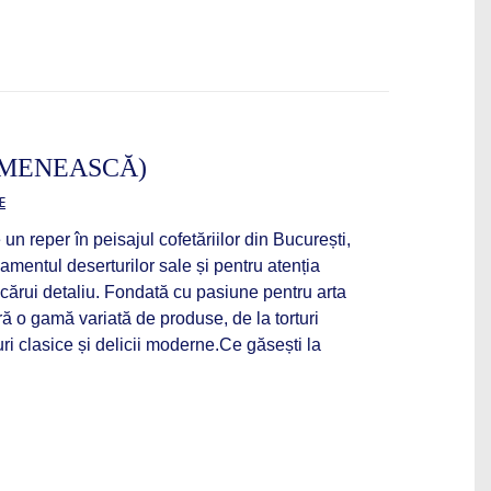
MENEASCĂ)
E
n reper în peisajul cofetăriilor din București,
amentul deserturilor sale și pentru atenția
cărui detaliu. Fondată cu pasiune pentru arta
ră o gamă variată de produse, de la torturi
uri clasice și delicii moderne.Ce găsești la