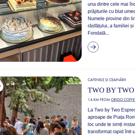
una dintre cele mai înd
prăjiturile cu blat ume
Numele provine din li
răsfățului, a familiei 
Fondată...
CAFENELE ȘI CEAINĂRII
TWO BY TWO
1.6 KM FROM
ORIGO COFFE
La Two by Two Espresso
aproape de Piața Roma
loc unde te simți ins
transformat rapid într