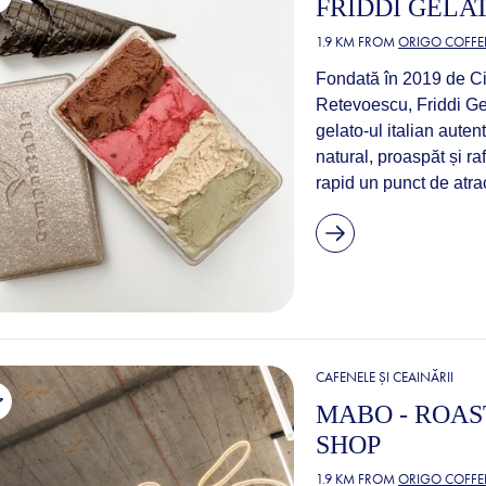
FRIDDI GELA
1.9 KM FROM
ORIGO COFFE
Fondată în 2019 de C
Retevoescu, Friddi Ge
gelato-ul italian auten
natural, proaspăt și raf
rapid un punct de atrac
CAFENELE ȘI CEAINĂRII
MABO - ROAS
SHOP
1.9 KM FROM
ORIGO COFFE