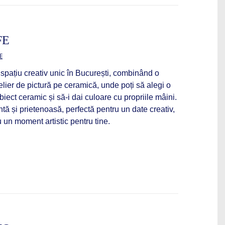
FE
E
spațiu creativ unic în București, combinând o
lier de pictură pe ceramică, unde poți să alegi o
obiect ceramic și să-i dai culoare cu propriile mâini.
tă și prietenoasă, perfectă pentru un date creativ,
u un moment artistic pentru tine.