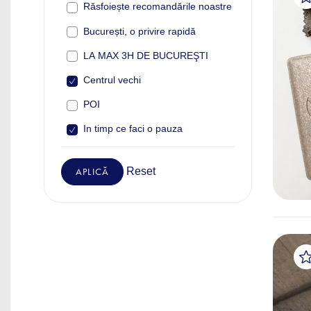
Răsfoiește recomandările noastre
București, o privire rapidă
LA MAX 3H DE BUCUREŞTI
Centrul vechi
POI
In timp ce faci o pauza
Reset
APLICĂ