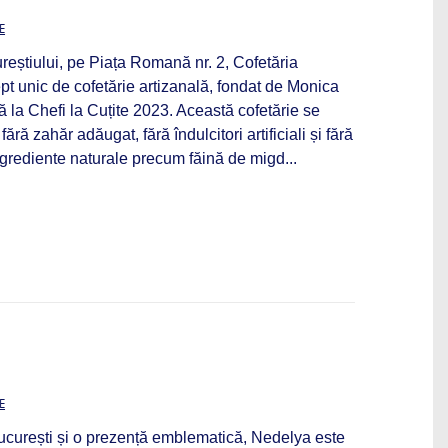
E
ureștiului, pe Piața Romană nr. 2, Cofetăria
t unic de cofetărie artizanală, fondat de Monica
ă la Chefi la Cuțite 2023. Această cofetărie se
ără zahăr adăugat, fără îndulcitori artificiali și fără
ingrediente naturale precum făină de migd...
E
București și o prezență emblematică, Nedelya este