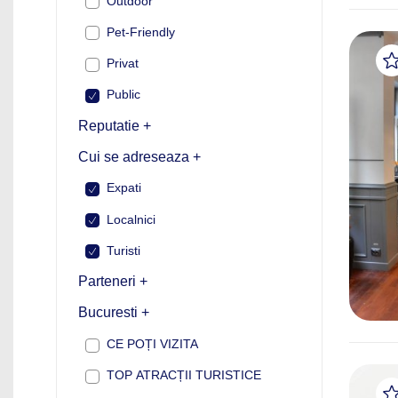
Outdoor
Pet-Friendly
Privat
Public
Reputatie +
Cui se adreseaza +
Expati
Localnici
Turisti
Parteneri +
Bucuresti +
CE POȚI VIZITA
TOP ATRACȚII TURISTICE