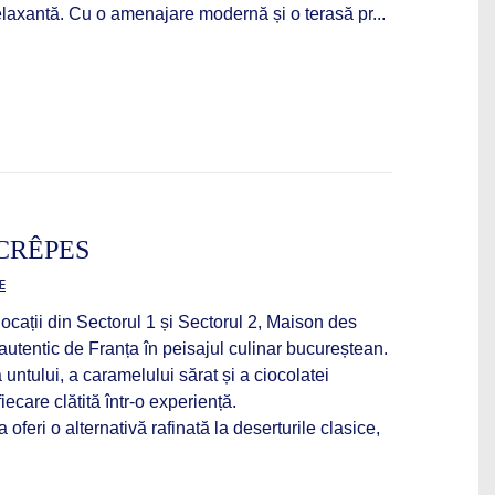
relaxantă. Cu o amenajare modernă și o terasă pr...
CRÊPES
E
locații din Sectorul 1 și Sectorul 2, Maison des
utentic de Franța în peisajul culinar bucureștean.
untului, a caramelului sărat și a ciocolatei
ecare clătită într-o experiență.
 oferi o alternativă rafinată la deserturile clasice,