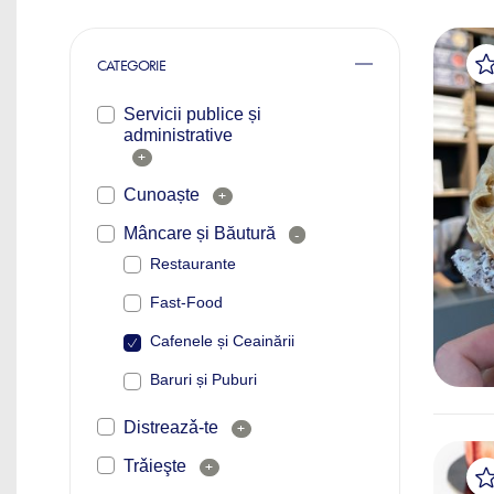
CATEGORIE
Servicii publice și
administrative
+
Cunoaște
+
Mâncare și Băutură
-
Restaurante
Fast-Food
Cafenele și Ceainării
Baruri și Puburi
Distreazǎ-te
+
Trǎieşte
+