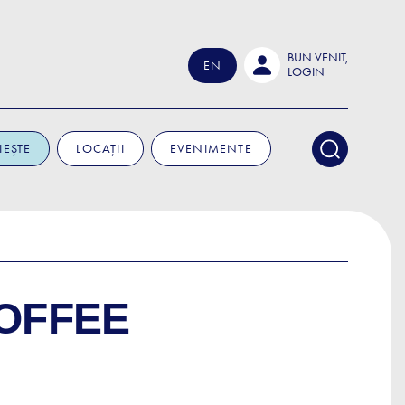
BUN VENIT,
EN
LOGIN
IEȘTE
LOCAȚII
EVENIMENTE
OFFEE