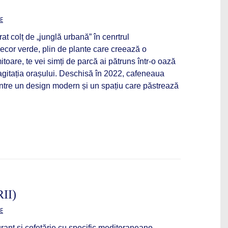
E
at colț de „junglă urbană” în cenrtrul
ecor verde, plin de plante care creează o
itoare, te vei simți de parcă ai pătruns într-o oază
 agitația orașului. Deschisă în 2022, cafeneaua
între un design modern și un spațiu care păstrează
II)
E
ant și cofetărie cu specific mediteraneano-