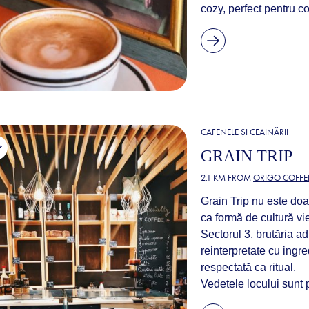
cozy, perfect pentru con
CAFENELE ȘI CEAINĂRII
GRAIN TRIP
2.1 KM FROM
ORIGO COFFE
Grain Trip nu este doar
ca formă de cultură vi
Sectorul 3, brutăria a
reinterpretate cu ingre
respectată ca ritual.
Vedetele locului sunt p