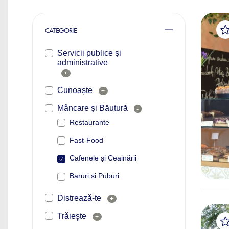
CATEGORIE
Servicii publice și
administrative
+
Cunoaște
+
Mâncare și Băutură
-
Restaurante
Fast-Food
Cafenele și Ceainării
Baruri și Puburi
Distreazǎ-te
+
Trǎieşte
+