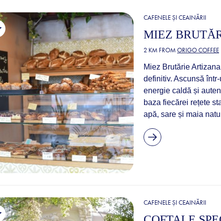
CAFENELE ȘI CEAINĂRII
MIEZ BRUTĂ
2 KM FROM
ORIGO COFFEE
Miez Brutărie Artizana
definitiv. Ascunsă înt
energie caldă și auten
baza fiecărei rețete st
apă, sare și maia natura
CAFENELE ȘI CEAINĂRII
COFTALE SPE