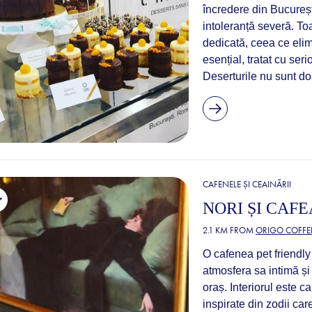
încredere din Bucureș
intoleranță severă. To
dedicată, ceea ce elim
esențial, tratat cu seri
Deserturile nu sunt doar
CAFENELE ȘI CEAINĂRII
NORI ȘI CAFE
2.1 KM FROM
ORIGO COFFE
O cafenea pet friendly 
atmosfera sa intimă și
oraș. Interiorul este ca
inspirate din zodii ca