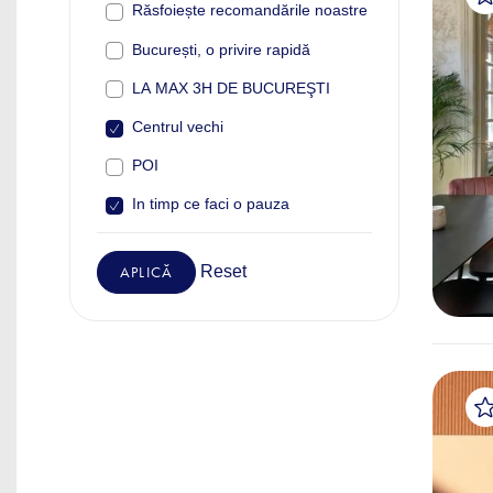
Răsfoiește recomandările noastre
București, o privire rapidă
LA MAX 3H DE BUCUREŞTI
Centrul vechi
POI
In timp ce faci o pauza
Reset
APLICĂ