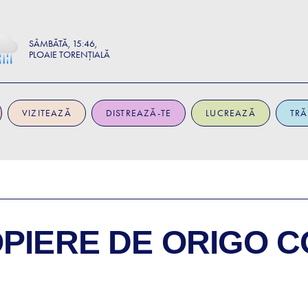
SÂMBĂTĂ
15:46
PLOAIE TORENȚIALĂ
VIZITEAZĂ
DISTREAZĂ-TE
LUCREAZĂ
TRĂ
OPIERE DE
ORIGO C