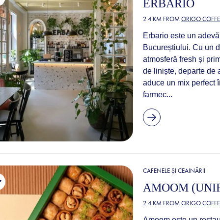
ERBARIO
2.4 KM FROM
ORIGO COFFE
Erbario este un adevăr
Bucureștiului. Cu un d
atmosferă fresh și prim
de liniște, departe de
aduce un mix perfect 
farmec...
CAFENELE ȘI CEAINĂRII
AMOOM (UNIR
2.4 KM FROM
ORIGO COFFE
Amoom este un restaur