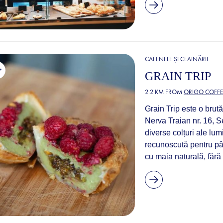
CAFENELE ȘI CEAINĂRII
GRAIN TRIP
2.2 KM FROM
ORIGO COFFE
Grain Trip este o brută
Nerva Traian nr. 16, Se
diverse colțuri ale lum
recunoscută pentru pâi
cu maia naturală, fără