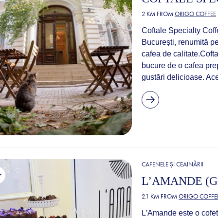
2 KM FROM
ORIGO COFFEE
Coftale Specialty Coff
București, renumită pe
cafea de calitate.Coft
bucure de o cafea prepa
gustări delicioase. Ac
CAFENELE ȘI CEAINĂRII
L’AMANDE (G
2.1 KM FROM
ORIGO COFFE
L’Amande este o cofet