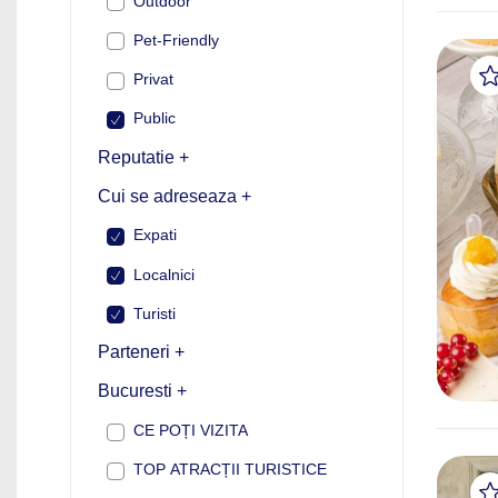
Outdoor
Pet-Friendly
Privat
Public
Reputatie +
Cui se adreseaza +
Expati
Localnici
Turisti
Parteneri +
Bucuresti +
CE POȚI VIZITA
TOP ATRACȚII TURISTICE