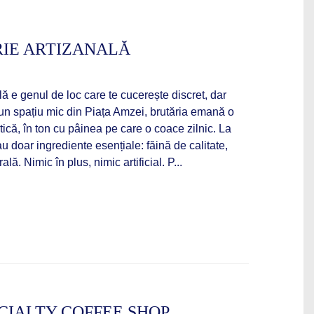
RIE ARTIZANALĂ
lă e genul de loc care te cucerește discret, dar
r-un spațiu mic din Piața Amzei, brutăria emană o
tică, în ton cu pâinea pe care o coace zilnic. La
au doar ingrediente esențiale: făină de calitate,
lă. Nimic în plus, nimic artificial. P...
CIALTY COFFEE SHOP