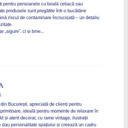
ti pentru persoanele cu boală celiacă sau
ate produsele sunt pregătite într-o bucătărie
ină riscul de contaminare încrucișată – un detaliu
ozitate.
 „sigure”, ci și bine...
A
E
din București, apreciată de clienți pentru
 primitoare, ideală pentru momente de relaxare în
ld și atent decorat, cu rame vintage, ilustrații
re dau personalitate spațiului și creează un cadru