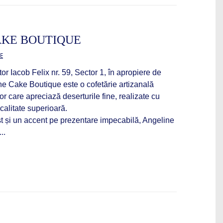
AKE BOUTIQUE
E
or Iacob Felix nr. 59, Sector 1, în apropiere de
ine Cake Boutique este o cofetărie artizanală
or care apreciază deserturile fine, realizate cu
 calitate superioară.
t și un accent pe prezentare impecabilă, Angeline
..