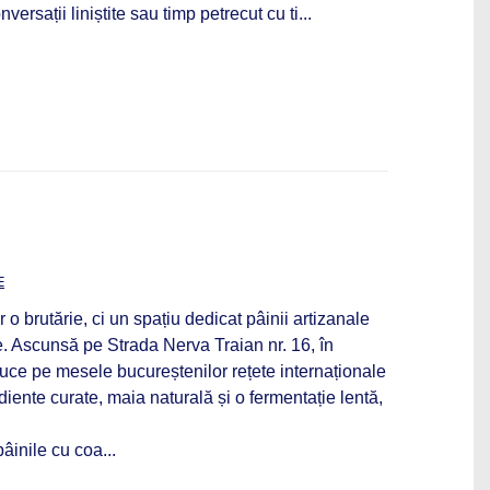
versații liniștite sau timp petrecut cu ti...
E
 o brutărie, ci un spațiu dedicat pâinii artizanale
e. Ascunsă pe Strada Nerva Traian nr. 16, în
duce pe mesele bucureștenilor rețete internaționale
diente curate, maia naturală și o fermentație lentă,
âinile cu coa...