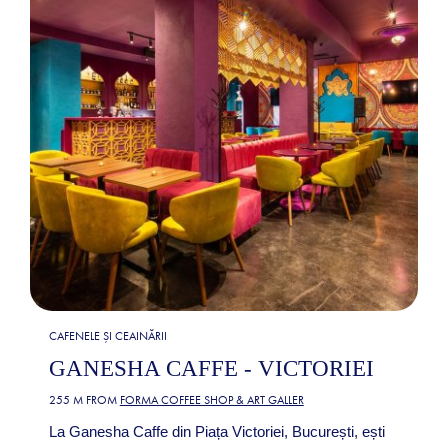
CAFENELE ȘI CEAINĂRII
GANESHA CAFFE - VICTORIEI
255 M FROM
FORMA COFFEE SHOP & ART GALLER
La Ganesha Caffe din Piața Victoriei, București, ești