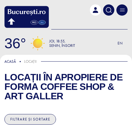
Skip to main content
36
JOI
18:55
EN
SENIN, ÎNSORIT
ACASĂ
LOCAȚII
LOCAȚII ÎN APROPIERE DE
FORMA COFFEE SHOP &
ART GALLER
FILTRARE ȘI SORTARE