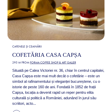
CAFENELE ȘI CEAINĂRII
COFETĂRIA CASA CAPȘA
295 M FROM
FORMA COFFEE SHOP & ART GALLER
Situată pe Calea Victoriei nr. 36, chiar în centrul capitalei,
Casa Capșa este mai mult decât o cofetărie – este un
simbol al rafinamentului și eleganței bucureștene, cu o
istorie de peste 160 de ani. Fondată în 1852 de frații
Capșa, locația a devenit rapid un reper pentru elita
culturală și politică a României, adunând în jurul său
scriitori, acto...