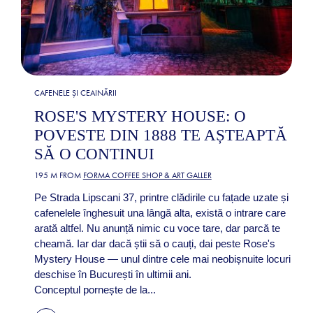
CAFENELE ȘI CEAINĂRII
ROSE'S MYSTERY HOUSE: O
POVESTE DIN 1888 TE AȘTEAPTĂ
SĂ O CONTINUI
195 M FROM
FORMA COFFEE SHOP & ART GALLER
Pe Strada Lipscani 37, printre clădirile cu fațade uzate și
cafenelele înghesuit una lângă alta, există o intrare care
arată altfel. Nu anunță nimic cu voce tare, dar parcă te
cheamă. Iar dar dacă știi să o cauți, dai peste Rose's
Mystery House — unul dintre cele mai neobișnuite locuri
deschise în București în ultimii ani.
Conceptul pornește de la...