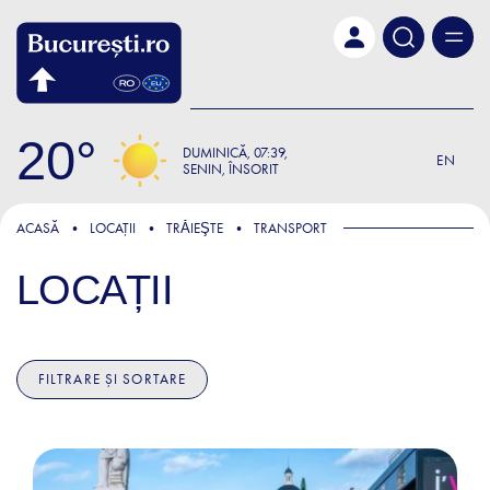
Skip to main content
20
DUMINICĂ
07:39
EN
SENIN, ÎNSORIT
ACASĂ
LOCAȚII
TRǍIEŞTE
TRANSPORT
LOCAȚII
FILTRARE ȘI SORTARE