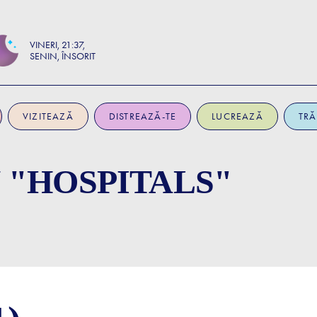
VINERI
21:37
SENIN, ÎNSORIT
VIZITEAZĂ
DISTREAZĂ-TE
LUCREAZĂ
TRĂ
 "HOSPITALS"