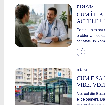
STIL DE VIATA
CUM ÎȚI A
ACTELE UT
Pentru un expat m
problemă medicală
sănătate. În Româ
TRǍIEŞTE
CUM E SĂ 
VIBE, VEC
Metroul din Bucure
ei de oameni. Dacă
centru.Am analizat