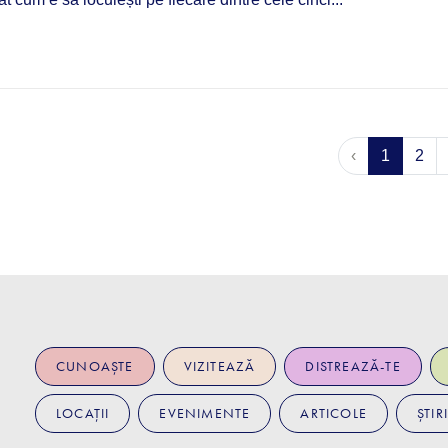
‹
1
2
CUNOAȘTE
VIZITEAZĂ
DISTREAZĂ-TE
LOCAȚII
EVENIMENTE
ARTICOLE
ȘTIRI