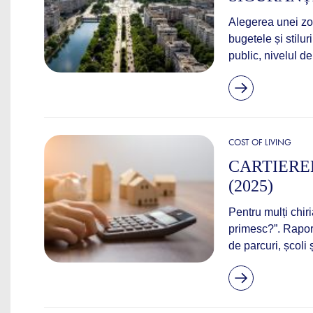
Alegerea unei zon
bugetele și stilur
public, nivelul de 
COST OF LIVING
CARTIEREL
(2025)
Pentru mulți chir
primesc?”. Raport
de parcuri, școli ș