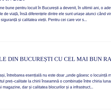
e bune pentru locuit în București a devenit, în ultimii ani, o ad
ile de viață, însă diferențele dintre ele sunt uriașe atunci când v
siguranță și calitatea vieții. Pentru cei care vor s...
E DIN BUCUREȘTI CU CEL MAI BUN RA
iași, întrebarea esențială nu este doar „unde găsesc o locuință ma
ul preț–calitate la chirii înseamnă o combinație între chiria lun
i magazine, dar și calitatea blocurilor și a infrastruct...