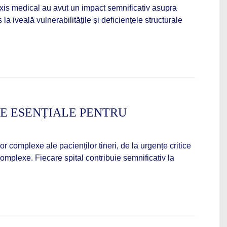
axis medical au avut un impact semnificativ asupra
a iveală vulnerabilitățile și deficiențele structurale
RE ESENȚIALE PENTRU
or complexe ale pacienților tineri, de la urgențe critice
 complexe. Fiecare spital contribuie semnificativ la