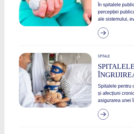
În spitalele publ
percepției publicu
ale sistemului, ev
SPITALE
SPITALELE
ÎNGRIJIRE
Spitalele pentru c
și afecțiuni croni
asigurarea unei în