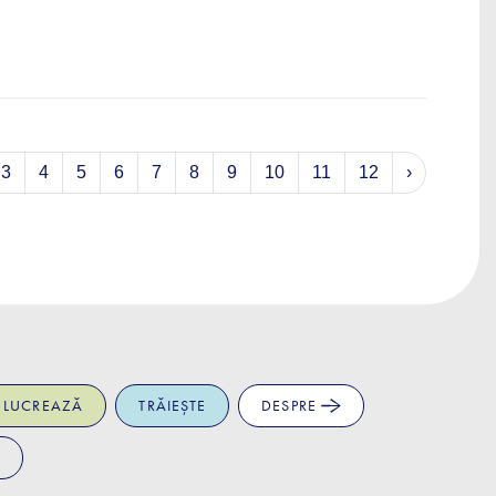
3
4
5
6
7
8
9
10
11
12
›
LUCREAZĂ
TRĂIEȘTE
DESPRE