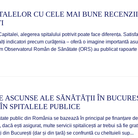
TALELOR CU CELE MAI BUNE RECENZII
I
Capitalei, alegerea spitalului potrivit poate face diferența. Satis
alți indicatori precum curăţenia – oferă o imagine importantă asup
um Observatorul Român de Sănătate (ORS) au publicat rapoarte c
 ASCUNSE ALE SĂNĂTĂȚII ÎN BUCUREȘ
ÎN SPITALELE PUBLICE
ate public din România se bazează în principal pe finanțare de
dacă ești asigurat, multe servicii spitalicești ar trebui să fie gra
din București (dar și din țară) se confruntă cu cheltuieli sup...