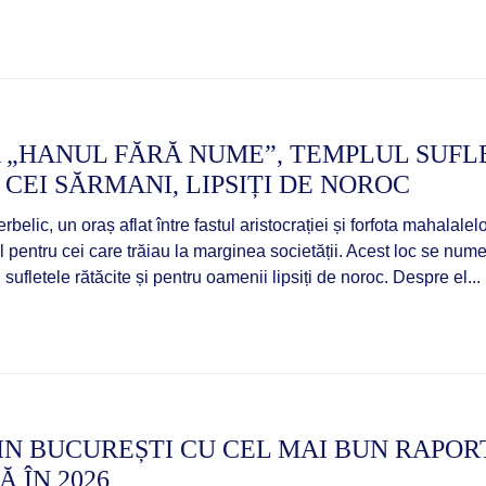
 „HANUL FĂRĂ NUME”, TEMPLUL SUFLE
CEI SĂRMANI, LIPSIȚI DE NOROC
erbelic, un oraș aflat între fastul aristocrației și forfota mahala
al pentru cei care trăiau la marginea societății. Acest loc se n
sufletele rătăcite și pentru oamenii lipsiți de noroc. Despre el...
N BUCUREȘTI CU CEL MAI BUN RAPORT
 ÎN 2026