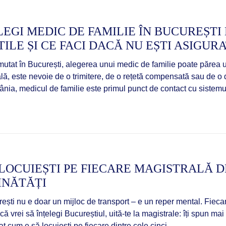
LEGI MEDIC DE FAMILIE ÎN BUCUREȘTI D
ILE ȘI CE FACI DACĂ NU EȘTI ASIGUR
utat în București, alegerea unui medic de familie poate părea u
, este nevoie de o trimitere, de o rețetă compensată sau de o 
nia, medicul de familie este primul punct de contact cu sistemu
LOCUIEȘTI PE FIECARE MAGISTRALĂ D
INĂTĂȚI
ști nu e doar un mijloc de transport – e un reper mental. Fiecare li
 vrei să înțelegi Bucureștiul, uită-te la magistrale: îți spun mai 
 cum e să locuiești pe fiecare dintre cele cinci...