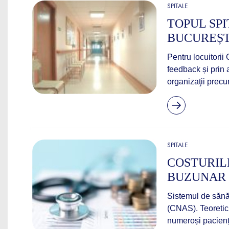
SPITALE
TOPUL SPI
BUCUREȘT
Pentru locuitorii 
feedback și prin 
organizaţii prec
SPITALE
COSTURILE
BUZUNAR 
Sistemul de sănăt
(CNAS). Teoretic, 
numeroși pacienți 