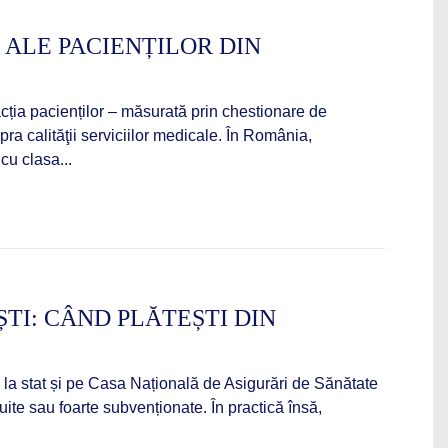
 ALE PACIENȚILOR DIN
facția pacienților – măsurată prin chestionare de
ra calităţii serviciilor medicale. În România,
u clasa...
TI: CÂND PLĂTEȘTI DIN
 la stat și pe Casa Națională de Asigurări de Sănătate
tuite sau foarte subvenționate. În practică însă,