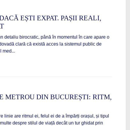
ACĂ EȘTI EXPAT. PAȘII REALI,
AT
n detaliu birocratic, până în momentul în care apare o
dovadă clară că există acces la sistemul public de
l med...
E METROU DIN BUCUREȘTI: RITM,
nie are ritmul ei, felul ei de a împărți orașul, și tipul
multe despre stilul de viață decât un tur ghidat prin