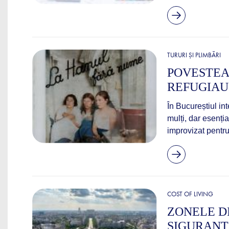
TURURI ȘI PLIMBĂRI
POVESTEA
REFUGIAU 
În Bucureștiul int
mulți, dar esenți
improvizat pentru 
COST OF LIVING
ZONELE DI
SIGURANȚĂ