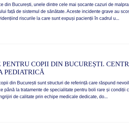
ice din București, unele dintre cele mai șocante cazuri de malpr
lui față de sistemul de sănătate. Aceste incidente grave au scos l
idențiind riscurile la care sunt expuși pacienții în cadrul u...
 PENTRU COPII DIN BUCUREȘTI. CENT
A PEDIATRICĂ
opii din București sunt structuri de referință care răspund nevoil
ce până la tratamente de specialitate pentru boli rare și condiții
grijiri de calitate prin echipe medicale dedicate, do...