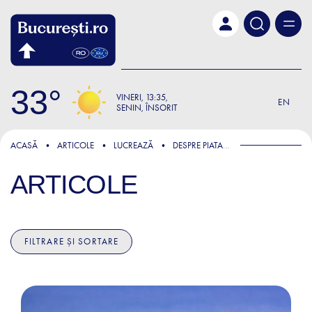
Skip to main content
33
VINERI
13:35
EN
SENIN, ÎNSORIT
ACASĂ
ARTICOLE
LUCREAZĂ
DESPRE PIATA MUNCII
ARTICOLE
FILTRARE ȘI SORTARE