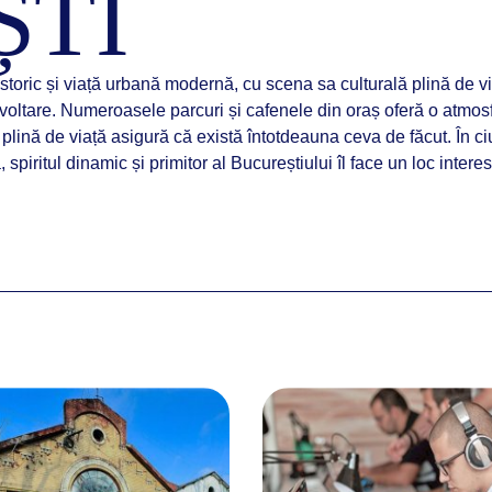
ȘTI
storic și viață urbană modernă, cu scena sa culturală plină de vi
ezvoltare. Numeroasele parcuri și cafenele din oraș oferă o atmos
 plină de viață asigură că există întotdeauna ceva de făcut. În c
 spiritul dinamic și primitor al Bucureștiului îl face un loc intere