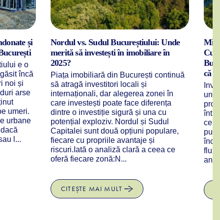
ndonate și
Nordul vs. Sudul Bucureștiului: Unde
Mic 
 București
merită să investești în imobiliare în
Cum 
2025?
Bucur
iului e o
că îț
 găsit încă
Piața imobiliară din București continuă
i noi și
să atragă investitori locali și
Inves
iduri arse
internaționali, dar alegerea zonei în
una 
ținut
care investești poate face diferența
prote
e umeri.
dintre o investiție sigură și una cu
într
rse urbane
potențial exploziv. Nordul și Sudul
cere
e dacă
Capitalei sunt două opțiuni populare,
pute
au l...
fiecare cu propriile avantaje și
încă
riscuri.Iată o analiză clară a ceea ce
flux 
oferă fiecare zonă:N...
angaj
CITEȘTE MAI MULT
C