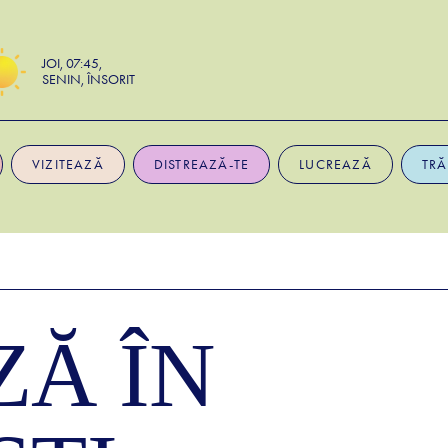
JOI
07:45
SENIN, ÎNSORIT
VIZITEAZĂ
DISTREAZĂ-TE
LUCREAZĂ
TRĂ
Ă ÎN