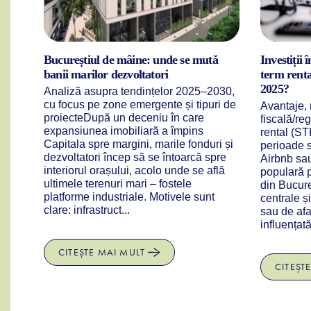
 s-au
Bucureștiul de mâine: unde se mută
Investiții
banii marilor dezvoltatori
term renta
2025?
r. Pe
Analiză asupra tendințelor 2025–2030,
cu focus pe zone emergente și tipuri de
Avantaje, r
ere,
proiecteDupă un deceniu în care
fiscală/re
ni,
expansiunea imobiliară a împins
rental (ST
oar
Capitala spre margini, marile fonduri și
perioade s
dezvoltatori încep să se întoarcă spre
Airbnb sa
par
interiorul orașului, acolo unde se află
populară pe
ărți
ultimele terenuri mari – fostele
din Bucure
platforme industriale. Motivele sunt
centrale și
clare: infrastruct...
sau de afa
influențată
CITEȘTE MAI MULT
CITEȘT