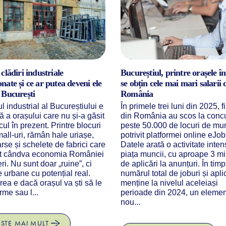
clădiri industriale
Bucureștiul, printre orașele în
ate și ce ar putea deveni ele
se obțin cele mai mari salarii 
 București
România
l industrial al Bucureștiului e
În primele trei luni din 2025, f
ă a orașului care nu și-a găsit
din România au scos la conc
cul în prezent. Printre blocuri
peste 50.000 de locuri de mu
mall-uri, rămân hale uriașe,
potrivit platformei online eJob
arse și schelete de fabrici care
Datele arată o activitate inte
ut cândva economia României
piața muncii, cu aproape 3 mi
i. Nu sunt doar „ruine”, ci
de aplicări la anunțuri. În tim
 urbane cu potențial real.
numărul total de joburi și apli
rea e dacă orașul va ști să le
menține la nivelul aceleiași
rme sau l...
perioade din 2024, un elemen
nou...
EȘTE MAI MULT