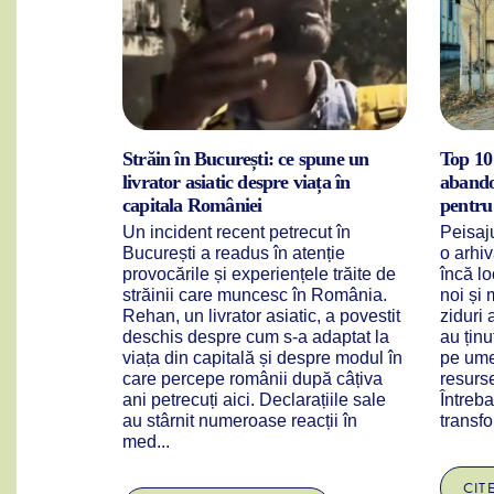
de tip
Străin în București: ce spune un
Top 10 
rești –
livrator asiatic despre viața în
abandon
capitala României
pentru
ație
Un incident recent petrecut în
Peisaju
nbShort-
București a readus în atenție
o arhiv
închirieri
provocările și experiențele trăite de
încă lo
latforme
străinii care muncesc în România.
noi și 
ing –
Rehan, un livrator asiatic, a povestit
ziduri 
ră pentru
deschis despre cum s-a adaptat la
au țin
 București,
viața din capitală și despre modul în
pe umer
trale și
care percepe românii după câțiva
resurse
ic sau de
ani petrecuți aici. Declarațiile sale
Întreba
te
au stârnit numeroase reacții în
transfo
med...
CIT