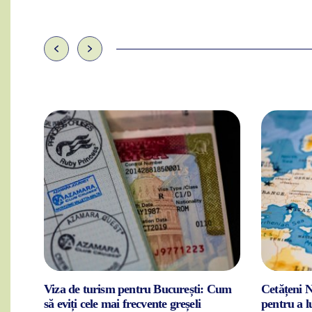
Viza de turism pentru București: Cum
Cetățeni N
nia
să eviți cele mai frecvente greșeli
pentru a 