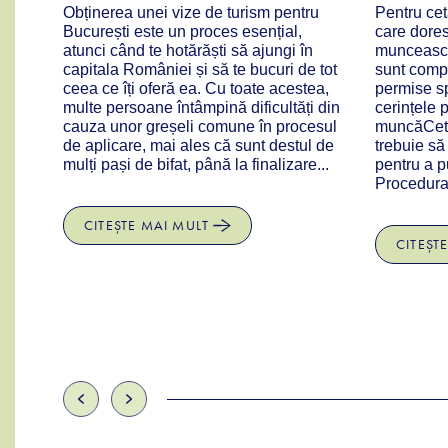
Obținerea unei vize de turism pentru
Pentru ce
București este un proces esențial,
care dores
ţi
atunci când te hotărăști să ajungi în
muncească
e
capitala României și să te bucuri de tot
sunt compl
ri a
ceea ce îți oferă ea. Cu toate acestea,
permise sp
Mai
multe persoane întâmpină dificultăți din
cerințele 
cauza unor greșeli comune în procesul
muncăCetă
de aplicare, mai ales că sunt destul de
trebuie s
 —
mulți pași de bifat, până la finalizare...
pentru a p
Procedura 
CITEȘTE MAI MULT
CITEȘT