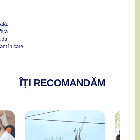
ață,
feră
iuda
sant în care
ÎȚI RECOMANDĂM