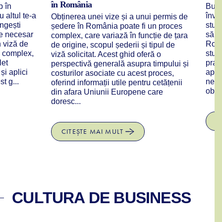
în România
p în
Bucur
u altul te-a
învă
Obținerea unei vize și a unui permis de
ungești
stud
ședere în România poate fi un proces
te necesar
să îț
complex, care variază în funcție de țara
n viză de
Româ
de origine, scopul șederii și tipul de
a complex,
studi
viză solicitat. Acest ghid oferă o
let
prac
perspectivă generală asupra timpului și
și aplici
apli
costurilor asociate cu acest proces,
t g...
nece
oferind informații utile pentru cetățenii
obțin
din afara Uniunii Europene care
doresc...
C
CITEȘTE MAI MULT
CULTURA DE BUSINESS