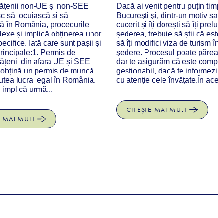
tățenii non-UE și non-SEE
Dacă ai venit pentru puțin tim
c să locuiască și să
București și, dintr-un motiv sa
 în România, procedurile
cucerit și îți dorești să îți prel
exe și implică obținerea unor
șederea, trebuie să știi că es
ecifice. Iată care sunt pașii și
să îți modifici viza de turism î
principale:1. Permis de
ședere. Procesul poate păre
țenii din afara UE și SEE
dar te asigurăm că este comp
ă obțină un permis de muncă
gestionabil, dacă te informezi 
utea lucra legal în România.
cu atenție cele învățate.În aces
implică urmă...
CITEȘTE MAI MULT
E MAI MULT