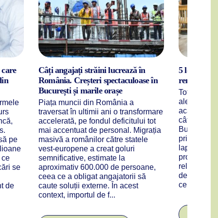
 care
Câți angajați străini lucrează în
5 locuri în
din
România. Creșteri spectaculoase în
remote
București și marile orașe
Tot mai mulț
aleg să iasă
irmele
Piața muncii din România a
acasă și să
urs
traversat în ultimii ani o transformare
câteva ore 
ncă,
accelerată, pe fondul deficitului tot
Bucureștiul
s.
mai accentuat de personal. Migrația
prietenoase
nsă pe
masivă a românilor către statele
laptopul și
lioane
vest-europene a creat goluri
productivit
p ce
semnificative, estimate la
relaxantă, 
cări se
aproximativ 600.000 de persoane,
de calitate.
ceea ce a obligat angajatorii să
cele mai apr
t de
caute soluții externe. În acest
context, importul de f...
CITEȘTE