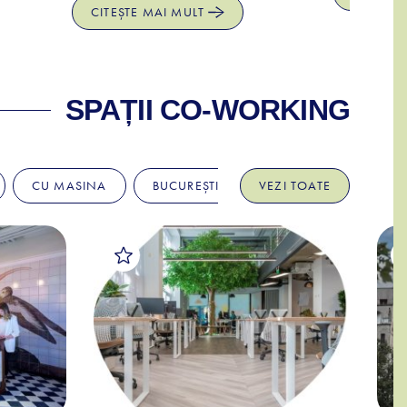
CITEȘTE MAI MULT
SPAȚII CO-WORKING
CU MASINA
BUCUREȘTI, O PRIVIRE RAPIDĂ
VEZI TOATE
USO