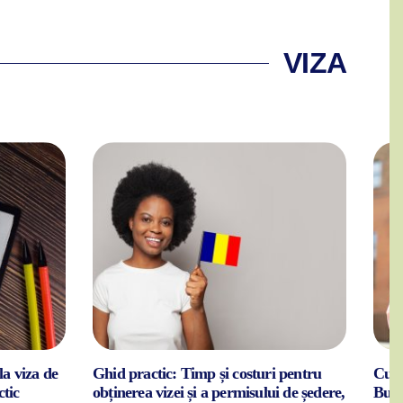
VIZA
la viza de
Ghid practic: Timp și costuri pentru
Cum 
ctic
obținerea vizei și a permisului de ședere,
Bucu