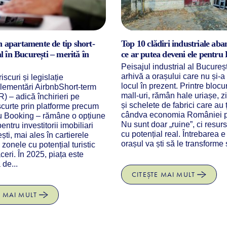
 în apartamente de tip short-
Top 10 clădiri industriale aba
l în București – merită în
ce ar putea deveni ele pentru
Peisajul industrial al Bucureșt
arhivă a orașului care nu și-a
iscuri și legislație
locul în prezent. Printre blocur
glementări AirbnbShort-term
mall-uri, rămân hale uriașe, z
R) – adică închirieri pe
și schelete de fabrici care au 
curte prin platforme precum
cândva economia României p
u Booking – rămâne o opțiune
Nu sunt doar „ruine”, ci resu
ntru investitorii imobiliari
cu potențial real. Întrebarea 
ști, mai ales în cartierele
orașul va ști să le transforme s
 zonele cu potențial turistic
ceri. În 2025, piața este
 de...
CITEȘTE MAI MULT
E MAI MULT