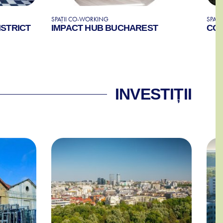
SPAȚII CO-WORKING
SPAȚ
ISTRICT
IMPACT HUB BUCHAREST
COM
INVESTIȚII