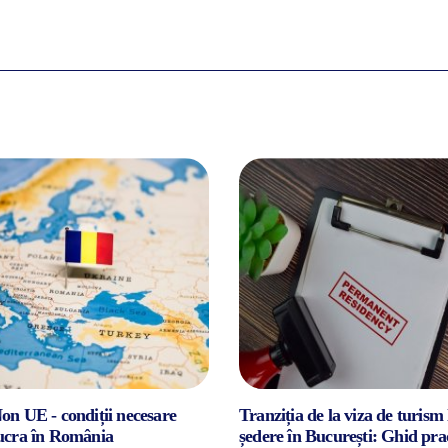
on UE - condiții necesare
Tranziția de la viza de turism 
lucra în România
ședere în București: Ghid pra