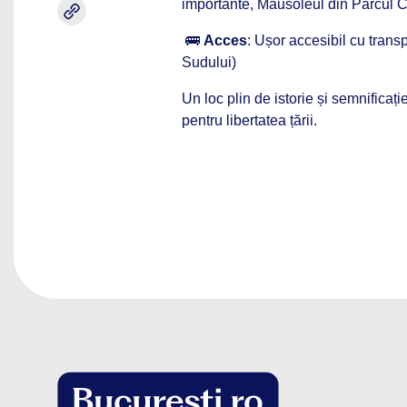
importante, Mausoleul din Parcul C
🚌
Acces
: Ușor accesibil cu transp
Sudului)
Un loc plin de istorie și semnificație
pentru libertatea țării.