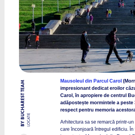
Mausoleul din Parcul Carol
(Morm
BY BUCHAREST TEAM
impresionant dedicat eroilor căzuț
Carol, în apropiere de centrul Bu
adăpostește mormintele a peste 3
respect pentru memoria acestora
LOCATIE
Arhitectura sa se remarcă printr-u
care înconjoară întregul edificiu. În