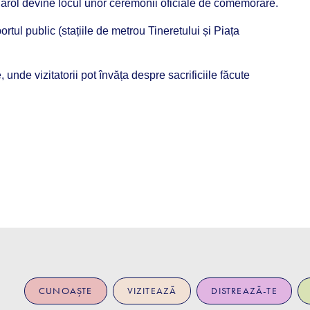
arol devine locul unor ceremonii oficiale de comemorare.
ortul public (stațiile de metrou Tineretului și Piața
, unde vizitatorii pot învăța despre sacrificiile făcute
CUNOAȘTE
VIZITEAZĂ
DISTREAZĂ-TE