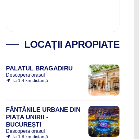
LOCAȚII APROPIATE
PALATUL BRAGADIRU
Descopera orasul
la 1.4 km distanță
FÂNTÂNILE URBANE DIN
PIAȚA UNIRII -
BUCUREȘTI
Descopera orasul
la 1.8 km distanță