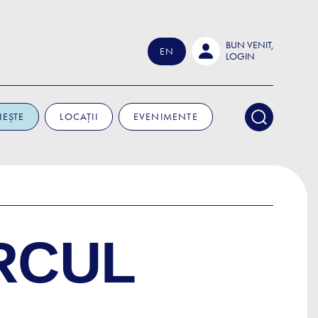
BUN VENIT,
EN
LOGIN
IEȘTE
LOCAȚII
EVENIMENTE
RCUL