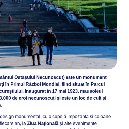
ântul Ostașului Necunoscut) este un monument
i în Primul Război Mondial, fiind situat în Parcul
cureștiului. Inaugurat în 17 mai 1923, mausoleul
.000 de eroi necunoscuți și este un loc de cult și
.
n design monumental, cu o cupolă impozantă și coloane
 fiecare an, la
Ziua Națională
și alte evenimente