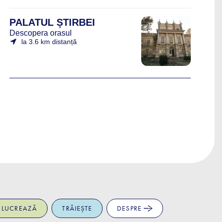
PALATUL ȘTIRBEI
Descopera orasul
la 3.6 km distanță
LUCREAZĂ
TRĂIEȘTE
DESPRE