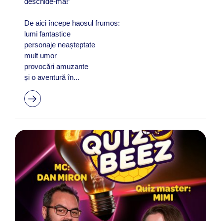
deschide-mă!”
De aici începe haosul frumos:
lumi fantastice
personaje neașteptate
mult umor
provocări amuzante
și o aventură în...