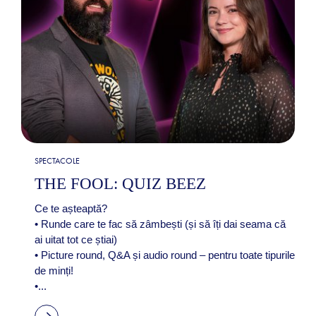
SPECTACOLE
THE FOOL: QUIZ BEEZ
Ce te așteaptă?
• Runde care te fac să zâmbești (și să îți dai seama că
ai uitat tot ce știai)
• Picture round, Q&A și audio round – pentru toate tipurile
de minți!
•...