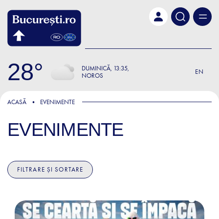
Skip to main content
28
DUMINICĂ
13:35
EN
NOROS
ACASĂ
EVENIMENTE
EVENIMENTE
FILTRARE ȘI SORTARE