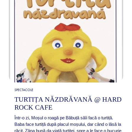
SPECTACOLE
TURTIȚA NĂZDRĂVANĂ @ HARD
ROCK CAFE
Într-o zi, Moșul o roagă pe Băbuță săîi facă o turtiță.
Baba face turtiță după placul moșului, dar când o lăsă la
răcit, Zâna bună da viață turtiței, spre a le face o bucurie