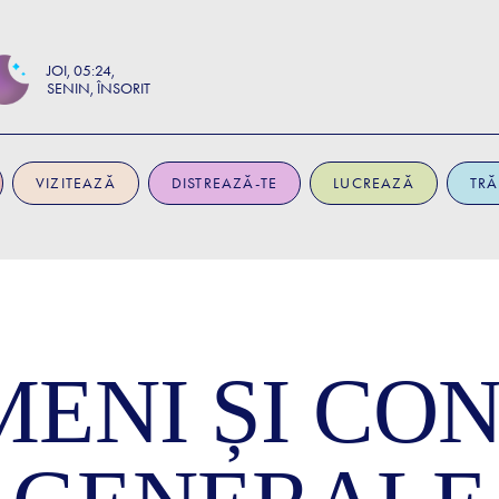
JOI
05:24
SENIN, ÎNSORIT
VIZITEAZĂ
DISTREAZĂ-TE
LUCREAZĂ
TRĂ
ENI ȘI CON