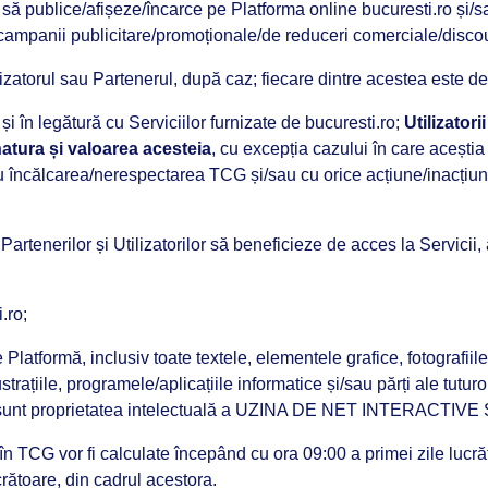
a, să publice/afișeze/încarce pe Platforma online bucuresti.ro și
d campanii publicitare/promoționale/de reduceri comerciale/discou
orul sau Partenerul, după caz; fiecare dintre acestea este de
 în legătură cu Serviciilor furnizate de bucuresti.ro;
Utilizator
natura și valoarea acesteia
, cu excepția cazului în care aceștia
încălcarea/nerespectarea TCG și/sau cu orice acțiune/inacțiune a 
 Partenerilor și Utilizatorilor să beneficieze de acces la Servicii
.ro;
 Platformă, inclusiv toate textele, elementele grafice, fotografiil
strațiile, programele/aplicațiile informatice și/sau părți ale tutur
sunt proprietatea intelectuală a UZINA DE NET INTERACTIVE S.R.L
 în TCG vor fi calculate începând cu ora 09:00 a primei zile lucr
crătoare, din cadrul acestora.