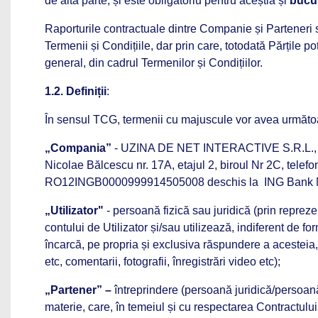
de altă parte, și este obligatoriu pentru aceștia și
bucur
Raporturile contractuale dintre Companie și Parteneri 
Termenii și Condițiile, dar prin care, totodată Părțile 
general, din cadrul Termenilor și Condițiilor.
1.2. Definiții
:
În sensul TCG, termenii cu majuscule vor avea următoa
„Compania”
- UZINA DE NET INTERACTIVE S.R.L., soci
Nicolae Bălcescu nr. 17A, etajul 2, biroul Nr 2C, telef
RO12INGB0000999914505008
deschis la ING Bank N
„Utilizator"
- persoană fizică sau juridică (prin reprezen
contului de Utilizator și/sau utilizează, indiferent de 
încarcă, pe propria și exclusiva răspundere a acesteia, 
etc, comentarii, fotografii, înregistrări video etc);
„Partener” –
întreprindere (persoană juridică/persoană 
materie, care, în temeiul și cu respectarea Contractului