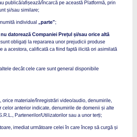
/sau publică/afișează/încarcă pe această Platformă, prin
nt și/sau similare;
numită individual
„parte"
;
ii nu datorează Companiei Prețul și/sau orice altă
 sunt obligați la repararea unor prejudicii produse
acestora, calificată ca fiind faptă ilicită ori asimilată
, altele decât cele care sunt general disponibile
e, orice materiale/înregistrări video/audio, denumirile,
or celor anterior indicate, denumirile de domenii și alte
., Partenerilor/Utilizatorilor sau a unor terți;
ătoare, imediat următoare celei în care încep să curgă și