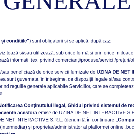
GENERALE
și condițiile"
) sunt obligatorii și se aplică, după caz:
 vizitează și/sau utilizează, sub orice formă și prin orice mijloa
ează informații (ex. privind comercianți/produse/servicii/prețuri/ofe
 și/sau beneficiază de orice servicii furnizate de
UZINA DE NET 
tea sunt guvernate, în întregime, de dispoziții legale și/sau cont
prind regulile generale aplicabile Serviciilor, care se completeaz
e.
u Notificarea Conținutului Ilegal, Ghidul privind sistemul de
secvente acestora
emise de UZINA DE NET INTERACTIVE S.R.L. - 
NA DE NET INTERACTIVE S.R.L. (denumită în continuare
„Compa
intermediar) și proprietar/administrator al platformei online „bucur