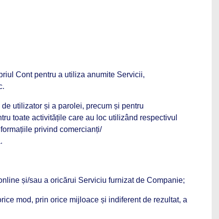
priul Cont pentru a utiliza anumite Servicii,
c.
 de utilizator și a parolei, precum și pentru
u toate activitățile care au loc utilizând respectivul
formațiile privind comercianți/
.
online și/sau a oricărui Serviciu furnizat de Companie;
ice mod, prin orice mijloace și indiferent de rezultat, a