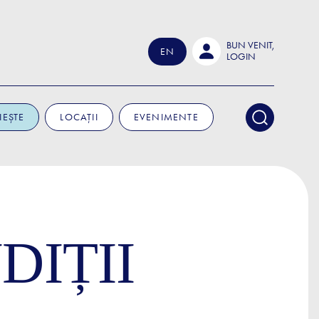
BUN VENIT,
EN
LOGIN
IEȘTE
LOCAȚII
EVENIMENTE
DIȚII