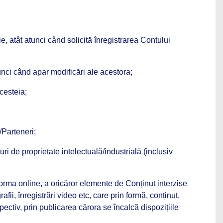
, atât atunci când solicită înregistrarea Contului
tunci când apar modificări ale acestora;
cesteia;
i/Parteneri;
uri de proprietate intelectuală/industrială (inclusiv
tforma online, a oricăror elemente de Conținut interzise
afii, înregistrări video etc, care prin formă, conținut,
pectiv, prin publicarea cărora se încalcă dispozițiile