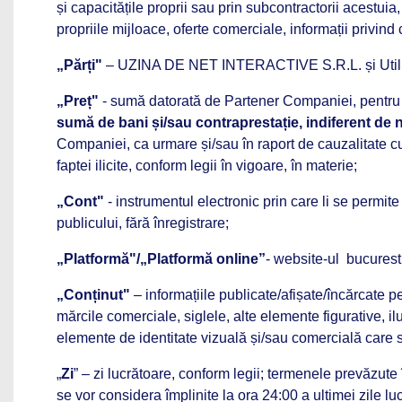
și capacitățile proprii sau prin subcontractorii acestui
propriile mijloace, oferte comerciale, informații privin
„Părți"
– UZINA DE NET INTERACTIVE S.R.L. și Utilizat
„Preț"
- sumă datorată de Partener Companiei, pentru și
sumă de bani și/sau contraprestație, indiferent de 
Companiei, ca urmare și/sau în raport de cauzalitate cu 
faptei ilicite, conform legii în vigoare, în materie;
„Cont"
- instrumentul electronic prin care li se permite
publicului, fără înregistrare;
„Platformă"/„Platformă online”
- website-ul bucuresti
„Conținut"
– informațiile publicate/afișate/încărcate pe
mărcile comerciale, siglele, alte elemente figurative, ilu
elemente de identitate vizuală și/sau comercială care 
„
Zi
” – zi lucrătoare, conform legii; termenele prevăzute
se vor considera împlinite la ora 24:00 a ultimei zile lu