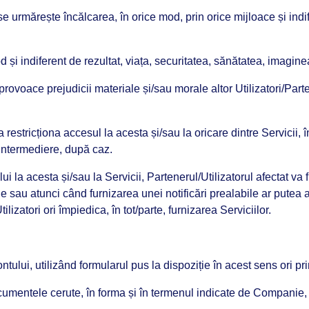
se urmărește încălcarea, în orice mod, prin orice mijloace și indife
od și indiferent de rezultat, viața, securitatea, sănătatea, imagi
ovoace prejudicii materiale și/sau morale altor Utilizatori/Partene
stricționa accesul la acesta și/sau la oricare dintre Servicii, în 
intermediere, după caz.
a acesta și/sau la Servicii, Partenerul/Utilizatorul afectat va fi 
ale sau atunci când furnizarea unei notificări prealabile ar put
ilizatori ori împiedica, în tot/parte, furnizarea Serviciilor.
ontului, utilizând formularul pus la dispoziție în acest sens ori pr
 documentele cerute, în forma și în termenul indicate de Companie,