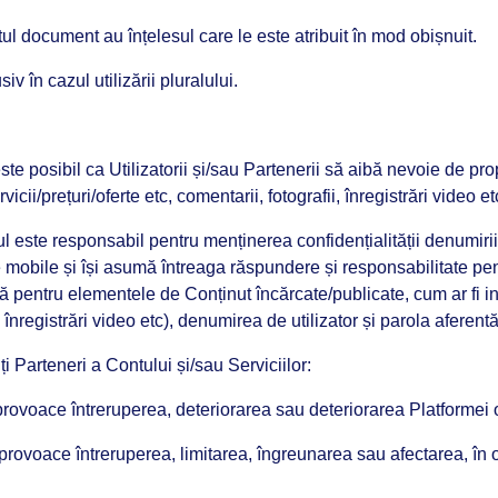
tul document au înțelesul care le este atribuit în mod obișnuit.
v în cazul utilizării pluralului.
ste posibil ca Utilizatorii și/sau Partenerii să aibă nevoie de pro
cii/prețuri/oferte etc, comentarii, fotografii, înregistrări video et
rul este responsabil pentru menținerea confidențialității denumirii
e mobile și își asumă întreaga răspundere și responsabilitate pentr
lă pentru elementele de Conținut încărcate/publicate, cum ar fi in
, înregistrări video etc), denumirea de utilizator și parola aferentă
lți Parteneri a Contului și/sau Serviciilor:
provoace întreruperea, deteriorarea sau deteriorarea Platformei 
provoace întreruperea, limitarea, îngreunarea sau afectarea, în or