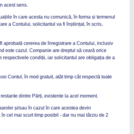
în acest sens.
ituațiile în care acesta nu comunică, în forma și termenul
a Contului, solicitantul va fi înștiințat, în scris,
 fi aprobată cererea de înregistrare a Contului, inclusiv
când este cazul. Companie are dreptul să ceară orice
 respectivele condiții, iar solicitantul are obligația de a
osi Contul, în mod gratuit, atât timp cât respectă toate
 restante dintre Părți, existente la acel moment.
 parolei și/sau în cazul în care acestea devin
în cel mai scurt timp posibil - dar nu mai târziu de 2