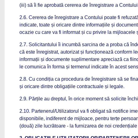
(iii) să îi fie aprobată cererea de înregistrare a Cont
2.6. Cererea de înregistrare a Contului poate fi refuzată
indicate, toate și oricare dintre informațiile și documen
ocazie cu care va fi informat și cu privire la mijloacele
2.7. Solicitantului îi incumbă sarcina de a proba că înde
că este înregistrat, autorizat și funcționează conform l
informații și documente suplimentare apreciază ca fiind re
le comunica în forma și termenul indicate în acest sens
2.8. Cu condiția ca procedura de înregistrare să se fina
și oricare dintre obligațiile contractuale și legale.
2.9. Părțile au dreptul, în orice moment să solicite înc
2.10. Partenerul/Utilizatorul va fi obligat să notifice i
disponibile, indiferent de mijloace, pentru terțe persoa
(două) zile lucrătoare - la furnizarea de noi credențial