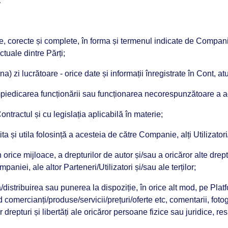
R
e, corecte și complete, în forma și termenul indicate de Companie
ctuale dintre Părți;
na) zi lucrătoare - orice date și informații înregistrate în Cont, a
împiedicarea funcționării sau funcționarea necorespunzătoare a a
ontractul și cu legislația aplicabilă în materie;
ita și utila folosință a acesteia de către Companie, alți Utilizator
 orice mijloace, a drepturilor de autor și/sau a oricăror alte drept
aniei, ale altor Parteneri/Utilizatori și/sau ale terților;
/distribuirea sau punerea la dispoziție, în orice alt mod, pe Pla
nd comercianți/produse/servicii/prețuri/oferte etc, comentarii, fotogr
drepturi și libertăți ale oricăror persoane fizice sau juridice, res