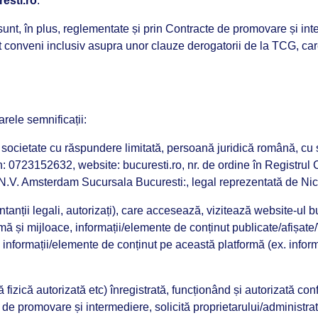
esti.ro
.
sunt, în plus, reglementate și prin Contracte de promovare și i
pot conveni inclusiv asupra unor clauze derogatorii de la TCG, car
rele semnificații:
etate cu răspundere limitată, persoană juridică română, cu sed
on: 0723152632, website: bucuresti.ro, nr. de ordine în Registrul
.V. Amsterdam Sucursala Bucuresti:, legal reprezentată de Nico
tanții legali, autorizați), care accesează, vizitează website-ul bu
formă și mijloace, informații/elemente de conținut publicate/afișat
informații/elemente de conținut pe această platformă (ex. informa
fizică autorizată etc) înregistrată, funcționând și autorizată conf
 de promovare și intermediere, solicită proprietarului/administrat