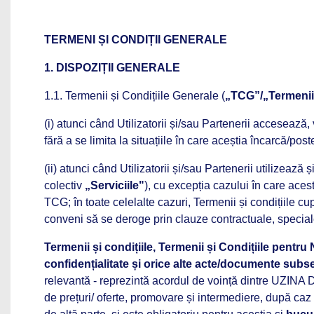
TERMENI ȘI CONDIȚII GENERALE
1. DISPOZIȚII GENERALE
1.1. Termenii și Condițiile Generale (
„TCG”/„Termenii 
(i) atunci când Utilizatorii și/sau Partenerii accesează,
fără a se limita la situațiile în care aceștia încarcă/post
(ii) atunci când Utilizatorii și/sau Partenerii utilizează
colectiv
„Serviciile"
), cu excepția cazului în care aces
TCG; în toate celelalte cazuri, Termenii și condițiile cu
conveni să se deroge prin clauze contractuale, special
Termenii și condițiile, Termenii și Condițiile pentr
confidențialitate și orice alte acte/documente sub
relevantă - reprezintă acordul de voință dintre UZI
de prețuri/ oferte, promovare și intermediere, după caz (