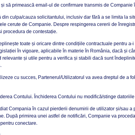
ului și să primească email-ul de confirmare transmis de Companie 
 din culpa/cauza solicitantului, inclusiv dar fără a se limita la s
tele cerute de Companie. Despre respingerea cererii de înregistrare 
 și procedura de contestație.
plinește toate și oricare dintre condițiile contractuale pentru a-i
egislației în vigoare, aplicabile în materie în România, dacă și 
levante și utile pentru a verifica și stabili dacă sunt îndeplinite
.
lizeze cu succes, Partenerul/Utilizatorul va avea dreptul de a fol
hiderea Contului. Închiderea Contului nu modifică/stinge datoriile
mediat Compania în cazul pierderii denumirii de utilizator și/sau a
ne. După primirea unei astfel de notificări, Companie va proceda 
e pentru conectare.