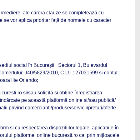
ntermediere, ale cărora clauze se completează cu
e se vor aplica prioritar față de normele cu caracter
iul social în București, Sectorul 1, Bulevardul
 Comerțului: J40/5829/2010, C.U.I.: 27031599 și contul:
ara Ilie Orlando;
curesti.ro și/sau solicită și obține înregistrarea
e/încărcate pe această platformă online și/sau publică/
ții privind comercianți/produse/servicii/prețuri/oferte
orm și cu respectarea dispozițiilor legale, aplicabile în
orului platformei online bucuresti.ro ca, prin mijloacele