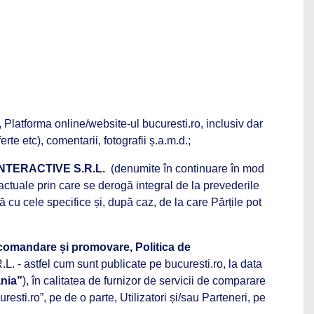
ce, Platforma online/website-ul
bucuresti.ro
, inclusiv dar
rte etc), comentarii, fotografii ș.a.m.d.;
INTERACTIVE S.R.L.
(denumite în continuare în mod
ractuale prin care se derogă integral de la prevederile
ă cu cele specifice și, după caz, de la care Părțile pot
 recomandare și promovare, Politica de
astfel cum sunt publicate pe bucuresti.ro, la data
nia”
), în calitatea de furnizor de servicii de comparare
esti.ro”, pe de o parte, Utilizatori și/sau Parteneri, pe