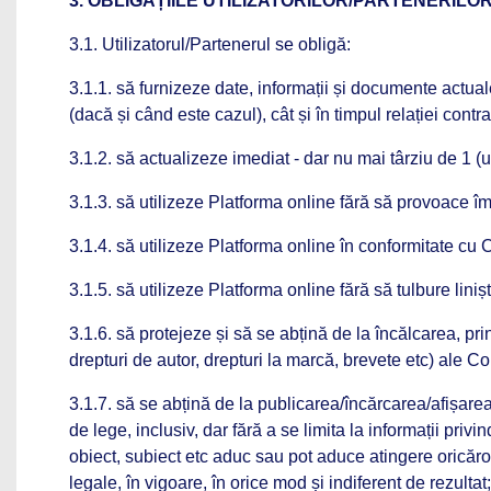
3. OBLIGAȚIILE UTILIZATORILOR/PARTENERILO
3.1. Utilizatorul/Partenerul se obligă:
3.1.1. să furnizeze date, informații și documente actual
(dacă și când este cazul), cât și în timpul relației contra
3.1.2. să actualizeze imediat - dar nu mai târziu de 1 (u
3.1.3. să utilizeze Platforma online fără să provoace 
3.1.4. să utilizeze Platforma online în conformitate cu C
3.1.5. să utilizeze Platforma online fără să tulbure linișt
3.1.6. să protejeze și să se abțină de la încălcarea, prin
drepturi de autor, drepturi la marcă, brevete etc) ale Comp
3.1.7. să se abțină de la publicarea/încărcarea/afișarea
de lege, inclusiv, dar fără a se limita la informații privi
obiect, subiect etc aduc sau pot aduce atingere oricăror 
legale, în vigoare, în orice mod și indiferent de rezultat;