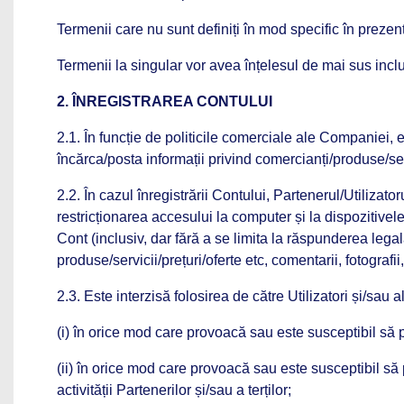
Termenii care nu sunt definiți în mod specific în prezen
Termenii la singular vor avea înțelesul de mai sus inclusi
2. ÎNREGISTRAREA CONTULUI
2.1. În funcție de politicile comerciale ale Companiei, e
încărca/posta informații privind comercianți/produse/servi
2.2. În cazul înregistrării Contului, Partenerul/Utilizato
restricționarea accesului la computer și la dispozitivel
Cont (inclusiv, dar fără a se limita la răspunderea lega
produse/servicii/prețuri/oferte etc, comentarii, fotografii
2.3. Este interzisă folosirea de către Utilizatori și/sau a
(i) în orice mod care provoacă sau este susceptibil să 
(ii) în orice mod care provoacă sau este susceptibil să 
activității Partenerilor și/sau a terților;