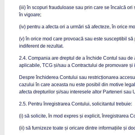
(iii) în scopuri frauduloase sau prin care se încalcă ori 
în vigoare;
(iv) pentru a afecta ori a urmări să afecteze, în orice m
(v) în orice mod care provoacă sau este susceptibil să pr
indiferent de rezultat.
2.4. Compania are dreptul de a închide Contul sau de a re
aplicabile, TCG și/sau a Contractului de promovare și 
Despre închiderea Contului sau restricționarea accesului l
cazului în care aceasta nu este posibil din motive leg
afecta drepturilor și/sau interesele altor Parteneri sau Ut
2.5. Pentru înregistrarea Contului, solicitantul trebuie:
(i) să solicite, în mod expres și explicit, înregistrarea C
(ii) să furnizeze toate și oricare dintre informațiile și