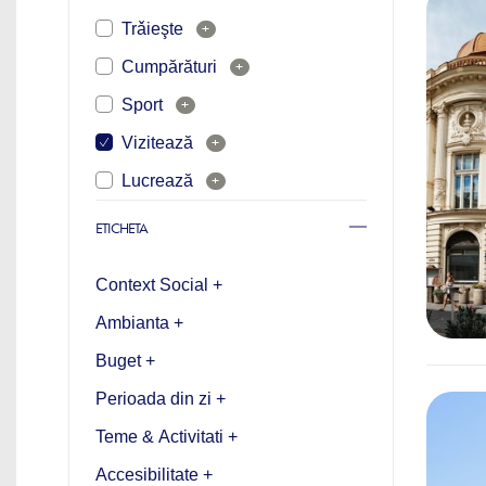
Trǎieşte
+
Cumpărături
+
Sport
+
Vizitează
+
Lucrează
+
ETICHETA
Context Social +
Ambianta +
Buget +
Perioada din zi +
Teme & Activitati +
Accesibilitate +