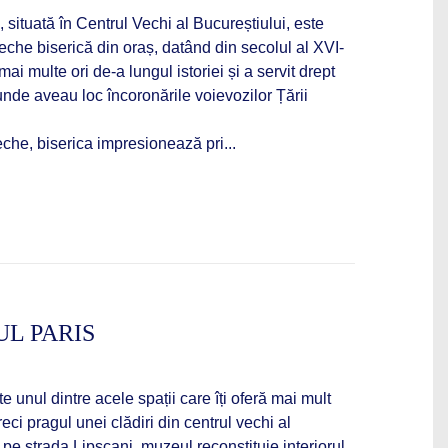
 situată în Centrul Vechi al Bucureștiului, este
che biserică din oraș, datând din secolul al XVI-
mai multe ori de-a lungul istoriei și a servit drept
nde aveau loc încoronările voievozilor Țării
che, biserica impresionează pri...
L PARIS
 unul dintre acele spații care îți oferă mai mult
reci pragul unei clădiri din centrul vechi al
 pe strada Lipscani, muzeul reconstituie interiorul