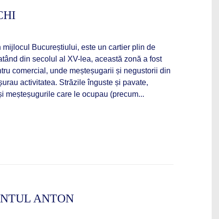
CHI
n mijlocul Bucureștiului, este un cartier plin de
Datând din secolul al XV-lea, această zonă a fost
entru comercial, unde meșteșugarii și negustorii din
urau activitatea. Străzile înguste și pavate,
și meșteșugurile care le ocupau (precum...
ÂNTUL ANTON