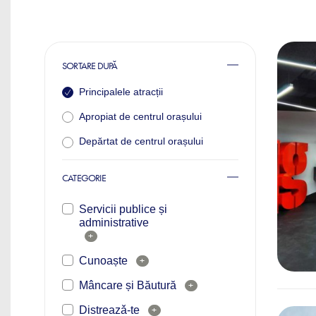
SORTARE DUPĂ
Principalele atracții
Apropiat de centrul orașului
Depărtat de centrul orașului
CATEGORIE
Servicii publice și
administrative
+
Cunoaște
+
Mâncare și Băutură
+
Distreazǎ-te
+