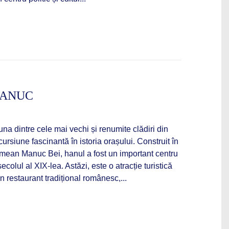
MANUC
na dintre cele mai vechi și renumite clădiri din
cursiune fascinantă în istoria orașului. Construit în
mean Manuc Bei, hanul a fost un important centru
ecolul al XIX-lea. Astăzi, este o atracție turistică
 restaurant tradițional românesc,...