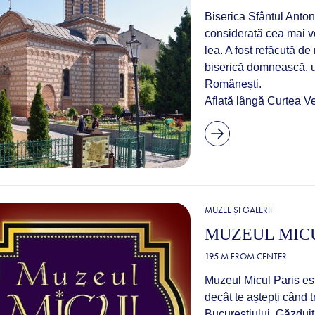
Biserica Sfântul Anton,
considerată cea mai ve
lea. A fost refăcută de 
biserică domnească, u
Românești.
Aflată lângă Curtea Ve
MUZEE ȘI GALERII
MUZEUL MICU
195 M FROM CENTER
Muzeul Micul Paris este
decât te aștepți când t
Bucureștiului. Găzduit