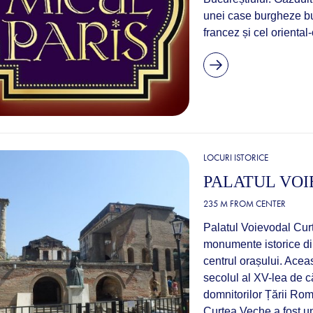
unei case burgheze buc
francez și cel oriental
LOCURI ISTORICE
PALATUL VO
235 M FROM CENTER
Palatul Voievodal Cur
monumente istorice din
centrul orașului. Acea
secolul al XV-lea de c
domnitorilor Țării Rom
Curtea Veche a fost un c