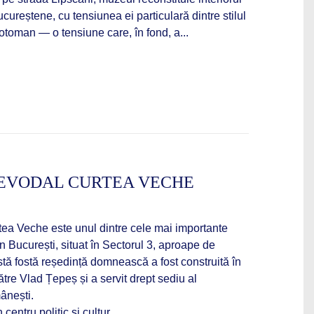
ureștene, cu tensiunea ei particulară dintre stilul
-otoman — o tensiune care, în fond, a...
IEVODAL CURTEA VECHE
tea Veche este unul dintre cele mai importante
 București, situat în Sectorul 3, aproape de
stă fostă reședință domnească a fost construită în
ătre Vlad Țepeș și a servit drept sediu al
ânești.
entru politic și cultur...