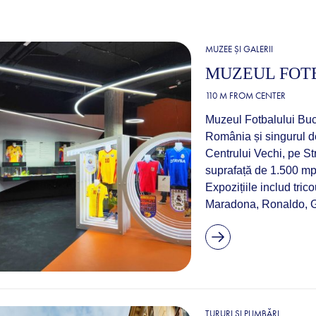
MUZEE ȘI GALERII
MUZEUL FOT
110 M FROM CENTER
Muzeul Fotbalului Bucu
România și singurul de
Centrului Vechi, pe St
suprafață de 1.500 mp, 
Expozițiile includ tri
Maradona, Ronaldo, G
TURURI ȘI PLIMBĂRI