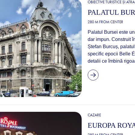
OBIECTIVE TURISTICE ȘI ATRA
PALATUL BUR
280 M FROM CENTER
Palatul Bursei este un
dar impun. Construit î
Ștefan Burcuș, palatul
specific epocii Belle
detalii ce îmbină rigoa
CAZARE
EUROPA ROY
280 M FROM CENTER