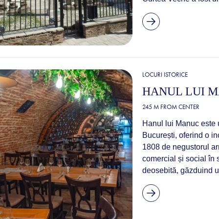
LOCURI ISTORICE
HANUL LUI 
245 M FROM CENTER
Hanul lui Manuc este u
București, oferind o in
1808 de negustorul ar
comercial și social în s
deosebită, găzduind un