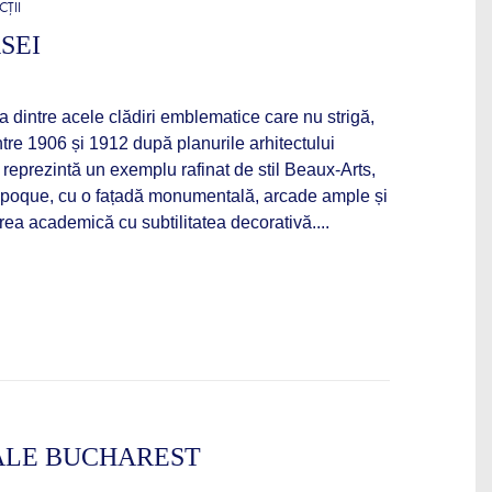
CȚII
SEI
a dintre acele clădiri emblematice care nu strigă,
ntre 1906 și 1912 după planurile arhitectului
 reprezintă un exemplu rafinat de stil Beaux‑Arts,
 Époque, cu o fațadă monumentală, arcade ample și
rea academică cu subtilitatea decorativă....
ALE BUCHAREST