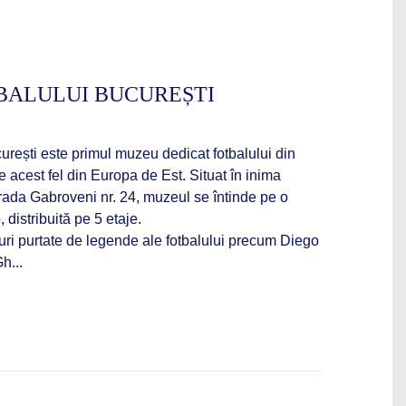
BALULUI BUCUREȘTI
rești este primul muzeu dedicat fotbalului din
 acest fel din Europa de Est. Situat în inima
rada Gabroveni nr. 24, muzeul se întinde pe o
distribuită pe 5 etaje. ​
couri purtate de legende ale fotbalului precum Diego
h...