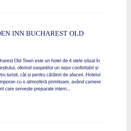
DEN INN BUCHAREST OLD
arest Old Town este un hotel de 4 stele situat în
eștiului, oferind oaspeților un sejur confortabil și
u turiști, cât și pentru călători de afaceri. Hotelul
emporan cu o atmosferă primitoare, având camere
nt care servește preparate intern...