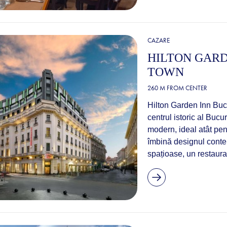
CAZARE
HILTON GAR
TOWN
260 M FROM CENTER
Hilton Garden Inn Buch
centrul istoric al Bucur
modern, ideal atât pentr
îmbină designul cont
spațioase, un restaura