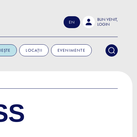
BUN VENIT,
EN
LOGIN
IEȘTE
LOCAȚII
EVENIMENTE
SS