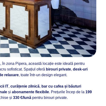
6
, în zona Pipera, această locație este ideală pentru
ru sofisticat. Spațiul oferă
birouri private
,
desk-uri
de relaxare
, toate într-un design elegant.
cii IT
,
curățenie zilnică
,
bar cu cafea și băuturi
nale
și
abonamente flexibile
. Prețurile încep de la
199
chise și
330 €/lună
pentru birouri private.