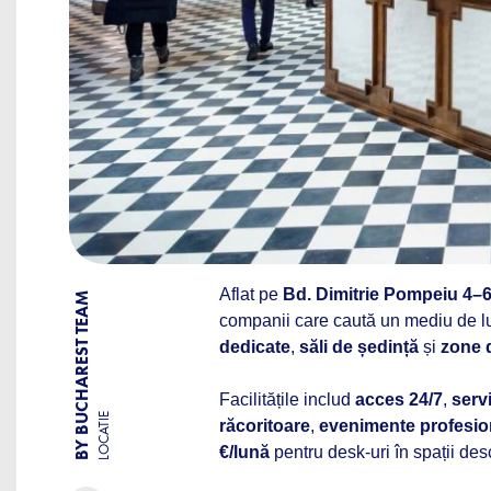
Aflat pe
Bd. Dimitrie Pompeiu 4–
BY BUCHAREST TEAM
companii care caută un mediu de luc
dedicate
,
săli de ședință
și
zone 
Facilitățile includ
acces 24/7
,
servi
LOCATIE
răcoritoare
,
evenimente profesio
€/lună
pentru desk-uri în spații des