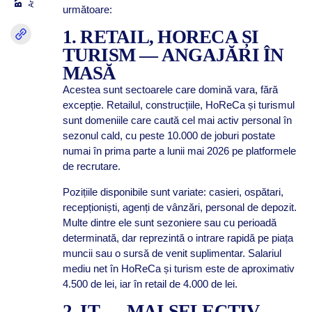
BY
următoare:
1. RETAIL, HORECA ȘI
TURISM — ANGAJĂRI ÎN
MASĂ
Acestea sunt sectoarele care domină vara, fără
excepție. Retailul, construcțiile, HoReCa și turismul
sunt domeniile care caută cel mai activ personal în
sezonul cald, cu peste 10.000 de joburi postate
numai în prima parte a lunii mai 2026 pe platformele
de recrutare.
Pozițiile disponibile sunt variate: casieri, ospătari,
recepționiști, agenți de vânzări, personal de depozit.
Multe dintre ele sunt sezoniere sau cu perioadă
determinată, dar reprezintă o intrare rapidă pe piața
muncii sau o sursă de venit suplimentar. Salariul
mediu net în HoReCa și turism este de aproximativ
4.500 de lei, iar în retail de 4.000 de lei.
2. IT — MAI SELECTIV,