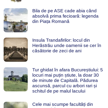
Bila de pe ASE cade abia când
absolvă prima fecioară: legenda
din Piața Romană
Insula Trandafirilor: locul din
Herăstrău unde oamenii se cer în
căsătorie de zeci de ani
Tur ghidat în afara Bucureștiului: 5
locuri mai puțin știute, la doar 30
de minute de Capitală. Pădurea
ascunsă, parcul cu arbori rari și
schitul de pe malul lacului
Cele mai scumpe facultăți din