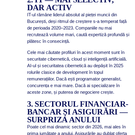
DAR ACTIV
IT-ul rămâne liderul absolut al pieței muncii din
București, deși ritmul de creștere s-a temperat față
de perioada 2020–2023. Companiile nu mai
recrutează volume mari, caută expertiză profundă și
plătesc în consecință.
Cele mai căutate profiluri în acest moment sunt în
securitate cibernetică, cloud și inteligență artificială.
AI-ul și securitatea cibernetică au depășit în 2025
rolurile clasice de development în topul
remunerațiilor. Dacă ești programator generalist,
concurența e mai mare. Dacă ai specializare în
aceste zone, și puterea de negociere crește.
3. SECTORUL FINANCIAR-
BANCAR ȘI ASIGURĂRI —
SURPRIZA ANULUI
Poate cel mai dinamic sector din 2026, mai ales în
prima jumătate a anului. Asigurările au dublat oferta