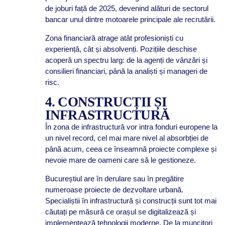
de joburi față de 2025, devenind alături de sectorul
bancar unul dintre motoarele principale ale recrutării.
Zona financiară atrage atât profesioniști cu
experiență, cât și absolvenți. Pozițiile deschise
acoperă un spectru larg: de la agenți de vânzări și
consilieri financiari, până la analiști și manageri de
risc.
4. CONSTRUCȚII ȘI
INFRASTRUCTURĂ
În zona de infrastructură vor intra fonduri europene la
un nivel record, cel mai mare nivel al absorbției de
până acum, ceea ce înseamnă proiecte complexe și
nevoie mare de oameni care să le gestioneze.
Bucureștiul are în derulare sau în pregătire
numeroase proiecte de dezvoltare urbană.
Specialiștii în infrastructură și construcții sunt tot mai
căutați pe măsură ce orașul se digitalizează și
implementează tehnologii moderne. De la muncitori