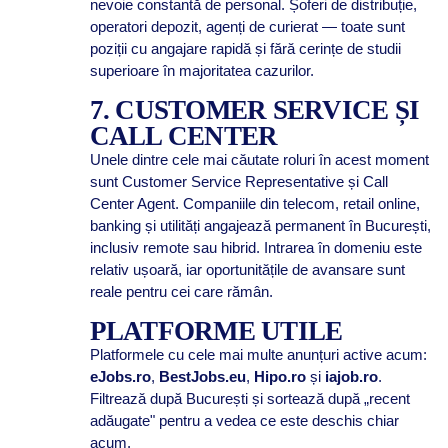
nevoie constantă de personal. Șoferi de distribuție,
operatori depozit, agenți de curierat — toate sunt
poziții cu angajare rapidă și fără cerințe de studii
superioare în majoritatea cazurilor.
7. CUSTOMER SERVICE ȘI
CALL CENTER
Unele dintre cele mai căutate roluri în acest moment
sunt Customer Service Representative și Call
Center Agent. Companiile din telecom, retail online,
banking și utilități angajează permanent în București,
inclusiv remote sau hibrid. Intrarea în domeniu este
relativ ușoară, iar oportunitățile de avansare sunt
reale pentru cei care rămân.
PLATFORME UTILE
Platformele cu cele mai multe anunțuri active acum:
eJobs.ro
,
BestJobs.eu
,
Hipo.ro
și
iajob.ro
.
Filtrează după București și sortează după „recent
adăugate" pentru a vedea ce este deschis chiar
acum.