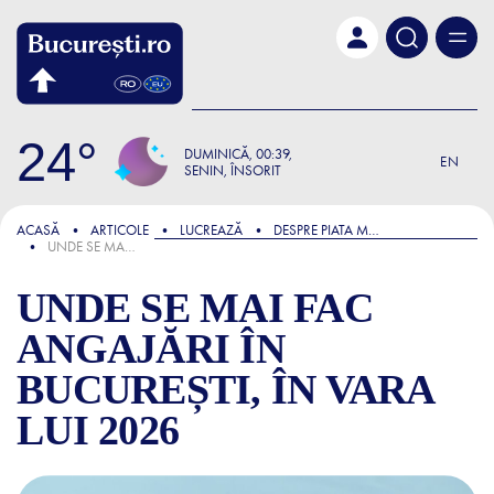
Skip to main content
24
DUMINICĂ
00:39
EN
SENIN, ÎNSORIT
FOCUS
ACASĂ
ARTICOLE
LUCREAZĂ
DESPRE PIATA MUNCII
UNDE SE MAI FAC ANGAJĂRI ÎN BUCUREȘTI, ÎN VARA LUI 2026
UNDE SE MAI FAC
ANGAJĂRI ÎN
BUCUREȘTI, ÎN VARA
LUI 2026
UNDE SE MAI FAC ANGAJĂRI 