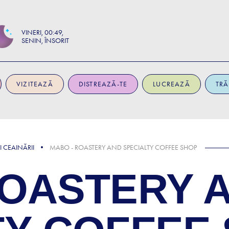
VINERI
00:49
SENIN, ÎNSORIT
VIZITEAZĂ
DISTREAZĂ-TE
LUCREAZĂ
TRĂ
I CEAINĂRII
MABO - ROASTERY AND SPECIALTY COFFEE SHOP
ROASTERY 