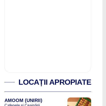
LOCAȚII APROPIATE
AMOOM (UNIRII)
Cafenele și Ceainării