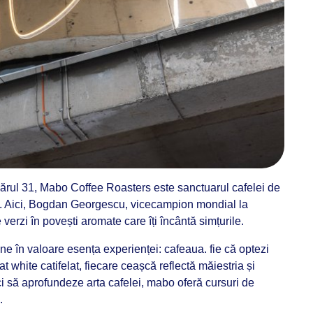
mărul 31, Mabo Coffee Roasters este sanctuarul cafelei de
lui. Aici, Bogdan Georgescu, vicecampion mondial la
verzi în povești aromate care îți încântă simțurile. ​
ne în valoare esența experienței: cafeaua. fie că optezi
t white catifelat, fiecare ceașcă reflectă măiestria și
i să aprofundeze arta cafelei, mabo oferă cursuri de
 ​