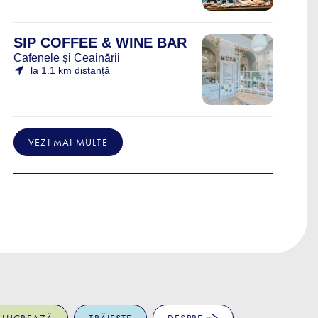
SIP COFFEE & WINE BAR
Cafenele și Ceainării
la 1.1 km distanță
VEZI MAI MULTE