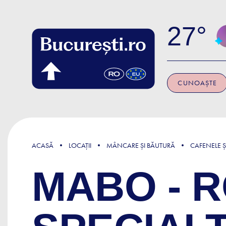
Skip to main content
27
CUNOAȘTE
ACASĂ
LOCAȚII
MÂNCARE ȘI BĂUTURĂ
CAFENELE Ș
MABO - 