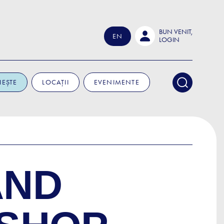
BUN VENIT,
EN
LOGIN
IEȘTE
LOCAȚII
EVENIMENTE
AND