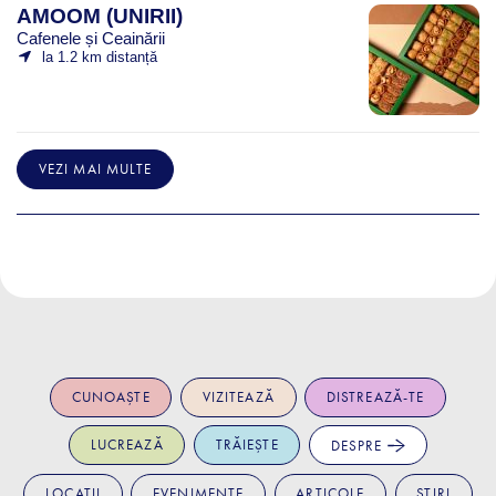
AMOOM (UNIRII)
Cafenele și Ceainării
la 1.2 km distanță
VEZI MAI MULTE
CUNOAȘTE
VIZITEAZĂ
DISTREAZĂ-TE
LUCREAZĂ
TRĂIEȘTE
DESPRE
LOCAȚII
EVENIMENTE
ARTICOLE
ȘTIRI