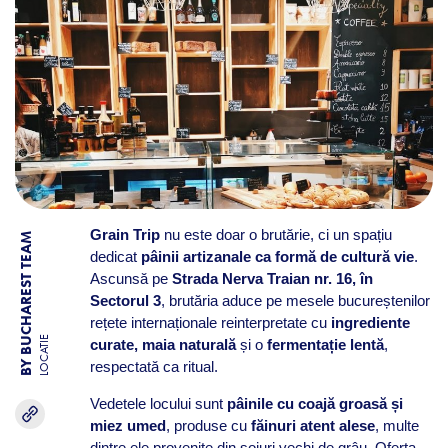
Grain Trip
nu este doar o brutărie, ci un spațiu
BY BUCHAREST TEAM
dedicat
pâinii artizanale ca formă de cultură vie
.
Ascunsă pe
Strada Nerva Traian nr. 16, în
Sectorul 3
, brutăria aduce pe mesele bucureștenilor
rețete internaționale reinterpretate cu
ingrediente
LOCATIE
curate, maia naturală
și o
fermentație lentă
,
respectată ca ritual.
Vedetele locului sunt
pâinile cu coajă groasă și
miez umed
, produse cu
făinuri atent alese
, multe
dintre ele provenite din soiuri vechi de grâu. Oferta