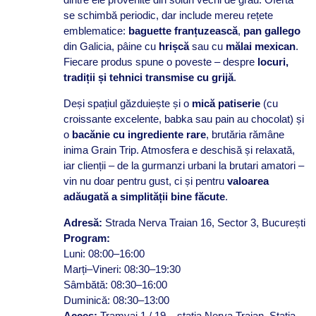
se schimbă periodic, dar include mereu rețete
emblematice:
baguette franțuzească
,
pan gallego
din Galicia, pâine cu
hrișcă
sau cu
mălai mexican
.
Fiecare produs spune o poveste – despre
locuri,
tradiții și tehnici transmise cu grijă
.
Deși spațiul găzduiește și o
mică patiserie
(cu
croissante excelente, babka sau pain au chocolat) și
o
bacănie cu ingrediente rare
, brutăria rămâne
inima Grain Trip. Atmosfera e deschisă și relaxată,
iar clienții – de la gurmanzi urbani la brutari amatori –
vin nu doar pentru gust, ci și pentru
valoarea
adăugată a simplității bine făcute
.
Adresă:
Strada Nerva Traian 16, Sector 3, București
Program:
Luni: 08:00–16:00
Marți–Vineri: 08:30–19:30
Sâmbătă: 08:30–16:00
Duminică: 08:30–13:00
Acces:
Tramvai 1 / 19 – stația Nerva Traian. Stația