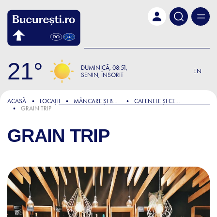
Skip to main content
21
DUMINICĂ
08:51
EN
SENIN, ÎNSORIT
ACASĂ
LOCAȚII
MÂNCARE ȘI BĂUTURĂ
CAFENELE ȘI CEAINĂRII
GRAIN TRIP
GRAIN TRIP