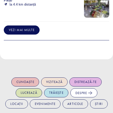
Piețe
la 4.4 km distanță
VEZI MAI MULTE
CUNOAȘTE
VIZITEAZĂ
DISTREAZĂ-TE
LUCREAZĂ
TRĂIEȘTE
DESPRE
LOCAȚII
EVENIMENTE
ARTICOLE
ȘTIRI