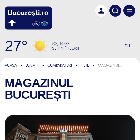
Skip to main content
27
JOI
10:00
EN
SENIN, ÎNSORIT
ACASĂ
LOCAȚII
CUMPĂRĂTURI
PIEȚE
MAGAZINUL BUCUREȘTI
MAGAZINUL
BUCUREȘTI