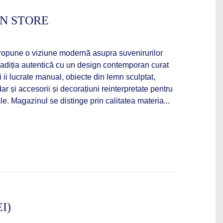
N STORE
opune o viziune modernă asupra suvenirurilor
radiția autentică cu un design contemporan curat
i ii lucrate manual, obiecte din lemn sculptat,
r și accesorii și decorațiuni reinterpretate pentru
e. Magazinul se distinge prin calitatea materia...
I)