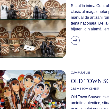
Situat în inima Centru
clasic al magazinelor p
manual de artizani ro
temă națională. De la c
bijuterii din alamă, le
CUMPĂRĂTURI
OLD TOWN S
255 M FROM CENTER
Old Town Souvenirs est
amintiri autentice, sit
magazinului pune acce