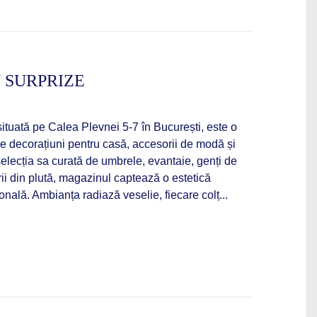
 SURPRIZE
situată pe Calea Plevnei 5-7 în București, este o
e decorațiuni pentru casă, accesorii de modă și
elecția sa curată de umbrele, evantaie, genți de
rii din plută, magazinul captează o estetică
onală. Ambianța radiază veselie, fiecare colț...