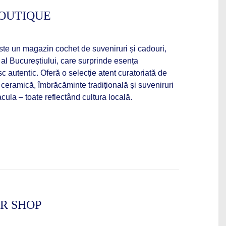
OUTIQUE
e un magazin cochet de suveniruri și cadouri,
i al Bucureștiului, care surprinde esența
autentic. Oferă o selecție atent curatoriată de
, ceramică, îmbrăcăminte tradițională și suveniruri
cula – toate reflectând cultura locală.
R SHOP