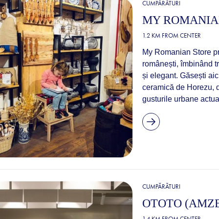
CUMPĂRĂTURI
MY ROMANIA
1.2 KM FROM CENTER
My Romanian Store pr
românești, îmbinând t
și elegant. Găsești aic
ceramică de Horezu, da
gusturile urbane actual
CUMPĂRĂTURI
OTOTO (AMZE
1.4 KM FROM CENTER