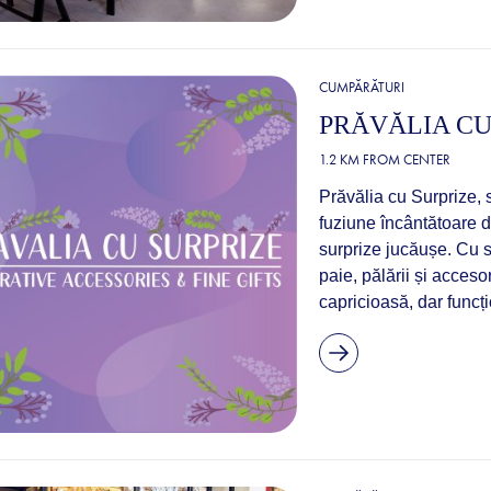
CUMPĂRĂTURI
PRĂVĂLIA CU
1.2 KM FROM CENTER
Prăvălia cu Surprize, 
fuziune încântătoare d
surprize jucăușe. Cu s
paie, pălării și acceso
capricioasă, dar funcți