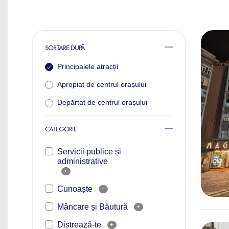
SORTARE DUPĂ
Principalele atracții
Apropiat de centrul orașului
Depărtat de centrul orașului
CATEGORIE
Servicii publice și
administrative
+
Cunoaște
+
Mâncare și Băutură
+
Distreazǎ-te
+