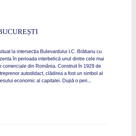
BUCUREȘTI
ituat la intersecția Bulevardului I.C. Brătianu cu
zenta în perioada interbelică unul dintre cele mai
e comerciale din România. Construit în 1929 de
eprenor autodidact, clădirea a fost un simbol al
resului economic al capitalei. După o peri...