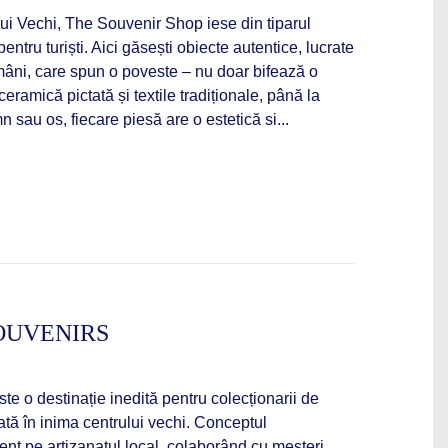
lui Vechi, The Souvenir Shop iese din tiparul
entru turiști. Aici găsești obiecte autentice, lucrate
mâni, care spun o poveste – nu doar bifează o
eramică pictată și textile tradiționale, până la
mn sau os, fiecare piesă are o estetică si...
OUVENIRS
e o destinație inedită pentru colecționarii de
uată în inima centrului vechi. Conceptul
nt pe artizanatul local, colaborând cu meșteri