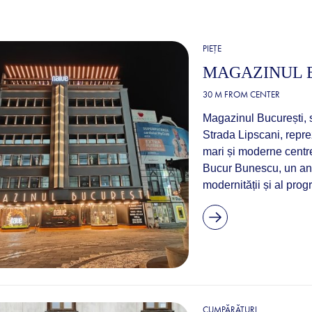
PIEȚE
MAGAZINUL 
30 M FROM CENTER
Magazinul București, s
Strada Lipscani, repre
mari și moderne centr
Bucur Bunescu, un antr
modernității și al prog
CUMPĂRĂTURI