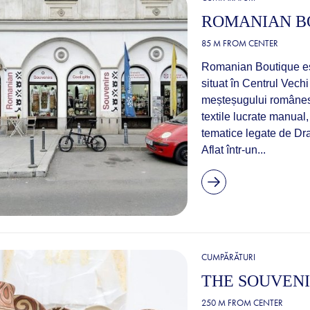
ROMANIAN B
85 M FROM CENTER
Romanian Boutique est
situat în Centrul Vech
meșteșugului românesc 
textile lucrate manual
tematice legate de Dra
Aflat într-un...
CUMPĂRĂTURI
THE SOUVENI
250 M FROM CENTER