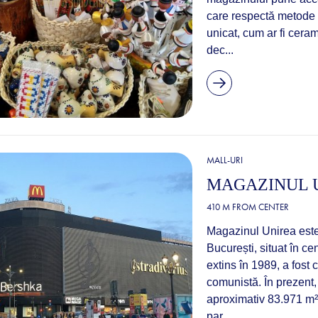
care respectă metode t
unicat, cum ar fi cera
dec...
MALL-URI
MAGAZINUL 
410 M FROM CENTER
Magazinul Unirea este
București, situat în cen
extins în 1989, a fos
comunistă. În prezent,
aproximativ 83.971 m²,
par...