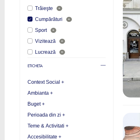
Trǎieşte
+
Cumpărături
+
Sport
+
Vizitează
+
Lucrează
+
ETICHETA
Context Social +
Ambianta +
Buget +
Perioada din zi +
Teme & Activitati +
Accesibilitate +