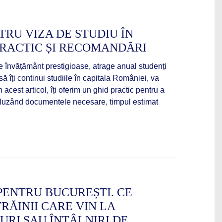
TRU VIZA DE STUDIU ÎN
PRACTIC ȘI RECOMANDĂRI
 de învățământ prestigioase, atrage anual studenți
ă îți continui studiile în capitala României, va
n acest articol, îți oferim un ghid practic pentru a
cluzând documentele necesare, timpul estimat
 PENTRU BUCUREȘTI. CE
TRĂINII CARE VIN LA
URI SAU ÎNTÂLNIRI DE