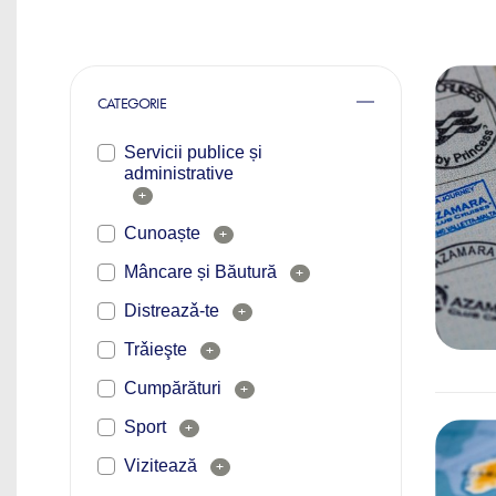
CATEGORIE
Servicii publice și
administrative
+
Cunoaște
+
Mâncare și Băutură
+
Distreazǎ-te
+
Trǎieşte
+
Cumpărături
+
Sport
+
Vizitează
+