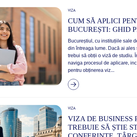
VIZA
CUM SĂ APLICI PEN
BUCUREȘTI: GHID 
Bucureștiul, cu instituțiile sale
din întreaga lume. Dacă ai ales s
trebui să obții o viză de studiu. Î
naviga procesul de aplicare, in
pentru obținerea viz...
VIZA
VIZA DE BUSINESS
TREBUIE SĂ ȘTIE S
CONFERINȚE, TÂRG