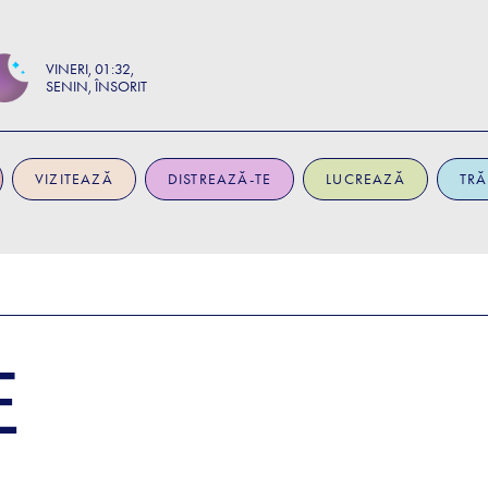
VINERI
01:32
SENIN, ÎNSORIT
VIZITEAZĂ
DISTREAZĂ-TE
LUCREAZĂ
TRĂ
E