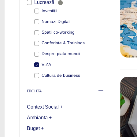
Lucrează
-
Investiții
Nomazi Digitali
Spații co-working
Conferințe & Trainings
Despre piata muncii
VIZA
Cultura de business
ETICHETA
Context Social +
Ambianta +
Buget +