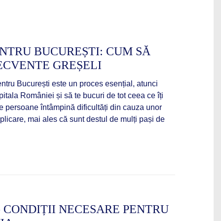
ENTRU BUCUREȘTI: CUM SĂ
RECVENTE GREȘELI
ntru București este un proces esențial, atunci
pitala României și să te bucuri de tot ceea ce îți
e persoane întâmpină dificultăți din cauza unor
licare, mai ales că sunt destul de mulți pași de
- CONDIȚII NECESARE PENTRU