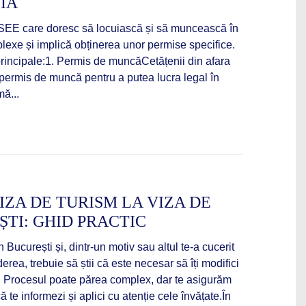
IA
-SEE care doresc să locuiască și să muncească în
exe și implică obținerea unor permise specifice.
e principale:1. Permis de muncăCetățenii din afara
permis de muncă pentru a putea lucra legal în
ă...
IZA DE TURISM LA VIZA DE
ȘTI: GHID PRACTIC
 București și, dintr-un motiv sau altul te-a cucerit
ederea, trebuie să știi că este necesar să îți modifici
e. Procesul poate părea complex, dar te asigurăm
 te informezi și aplici cu atenție cele învățate.În