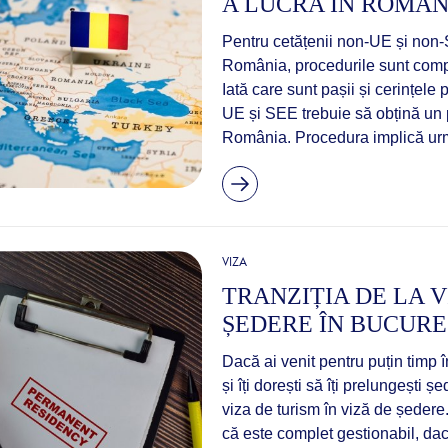
A LUCRA ÎN ROMÂN
Pentru cetățenii non-UE și non
România, procedurile sunt compl
Iată care sunt pașii și cerințel
UE și SEE trebuie să obțină un 
România. Procedura implică urm
VIZA
TRANZIȚIA DE LA V
ȘEDERE ÎN BUCURE
Dacă ai venit pentru puțin timp în
și îți dorești să îți prelungești ș
viza de turism în viză de ședer
că este complet gestionabil, dacă