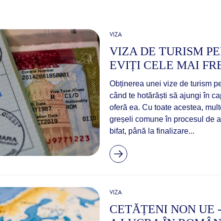
VIZA
VIZA DE TURISM P
EVIȚI CELE MAI F
Obținerea unei vize de turism pe
când te hotărăști să ajungi în ca
oferă ea. Cu toate acestea, mult
greșeli comune în procesul de ap
bifat, până la finalizare...
VIZA
CETĂȚENI NON UE 