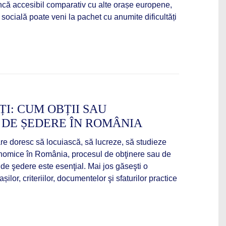
 încă accesibil comparativ cu alte orașe europene,
 socială poate veni la pachet cu anumite dificultăți
I: CUM OBȚII SAU
 DE ȘEDERE ÎN ROMÂNIA
e doresc să locuiască, să lucreze, să studieze
onomice în România, procesul de obţinere sau de
i de şedere este esenţial. Mai jos găseşti o
șilor, criteriilor, documentelor şi sfaturilor practice