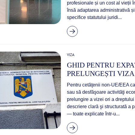
profesionale și un cost al vieții
însă adaptarea administrativă și
specifice statutului juridi...
VIZA
GHID PENTRU EXPAȚ
PRELUNGEȘTI VIZA
Pentru cetăţenii non-UE/EEA car
sau să desfăşoare activităţi ec
prelungire a vizei ori a dreptulu
descriere clară şi structurată a pa
— toate explicate într-u...