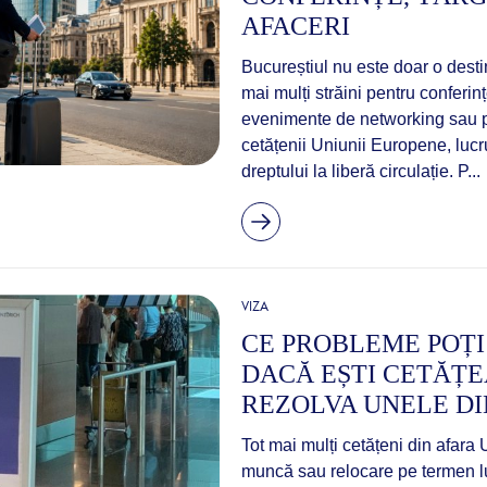
AFACERI
Bucureștiul nu este doar o destin
mai mulți străini pentru conferințe
evenimente de networking sau p
cetățenii Uniunii Europene, lucr
dreptului la liberă circulație. P...
VIZA
CE PROBLEME POȚI
DACĂ EȘTI CETĂȚE
REZOLVA UNELE DI
Tot mai mulți cetățeni din afara
muncă sau relocare pe termen lu