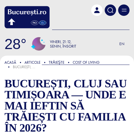
Skip to main content
28
VINERI
21:12
EN
SENIN, ÎNSORIT
FOCUS
ACASĂ
ARTICOLE
TRǍIEŞTE
COST OF LIVING
BUCUREȘTI, CLUJ SAU TIMIȘOARA — UNDE E MAI IEFTIN SĂ TRĂIEȘTI CU FAMILIA ÎN 2026?
BUCUREȘTI, CLUJ SAU
TIMIȘOARA — UNDE E
MAI IEFTIN SĂ
TRĂIEȘTI CU FAMILIA
ÎN 2026?