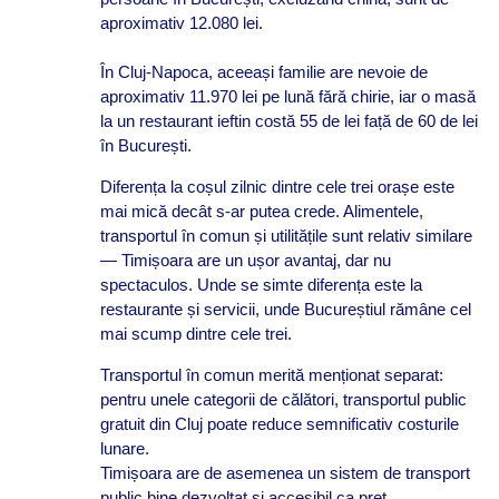
aproximativ 12.080 lei.
În Cluj-Napoca, aceeași familie are nevoie de
aproximativ 11.970 lei pe lună fără chirie, iar o masă
la un restaurant ieftin costă 55 de lei față de 60 de lei
în București.
Diferența la coșul zilnic dintre cele trei orașe este
mai mică decât s-ar putea crede. Alimentele,
transportul în comun și utilitățile sunt relativ similare
— Timișoara are un ușor avantaj, dar nu
spectaculos. Unde se simte diferența este la
restaurante și servicii, unde Bucureștiul rămâne cel
mai scump dintre cele trei.
Transportul în comun merită menționat separat:
pentru unele categorii de călători, transportul public
gratuit din Cluj poate reduce semnificativ costurile
lunare.
Timișoara are de asemenea un sistem de transport
public bine dezvoltat și accesibil ca preț.