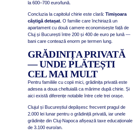
la 600–700 euro/lună.
Concluzia la capitolul chirie este clară:
Timișoara
câștigă detașat.
O familie care închiriază un
apartament cu două camere economisește față de
Cluj și București între 200 și 400 de euro pe lună —
bani care contează enorm pe termen lung.
GRĂDINIȚA PRIVATĂ
— UNDE PLĂTEȘTI
CEL MAI MULT
Pentru familiile cu copii mici, grădinița privată este
adesea a doua cheltuială ca mărime după chirie. Și
aici există diferențe notabile între cele trei orașe.
Clujul și Bucureștiul depășesc frecvent pragul de
2.000 lei lunar pentru o grădiniță privată, iar unele
grădinițe din Cluj-Napoca afișează taxe educaționale
de 3.100 euro/an.