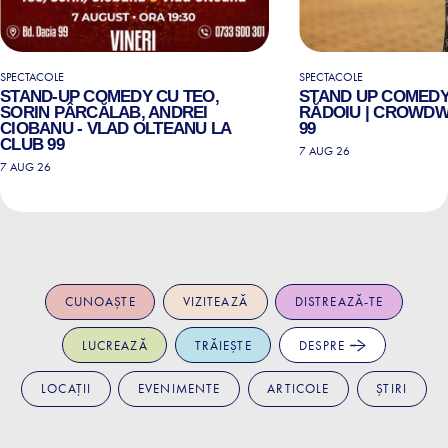
SPECTACOLE
SPECTACOLE
STAND-UP COMEDY CU TEO,
STAND UP COMEDY
SORIN PÂRCĂLAB, ANDREI
RĂDOIU | CROWDW
CIOBANU - VLAD OLTEANU LA
99
CLUB 99
7 AUG 26
7 AUG 26
CUNOAȘTE
VIZITEAZĂ
DISTREAZĂ-TE
LUCREAZĂ
TRĂIEȘTE
DESPRE
LOCAȚII
EVENIMENTE
ARTICOLE
ȘTIRI