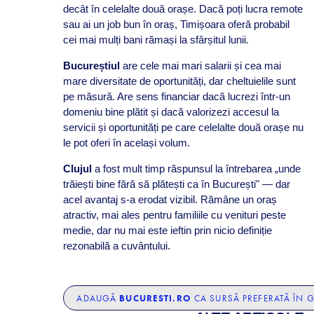
decât în celelalte două orașe. Dacă poți lucra remote
sau ai un job bun în oraș, Timișoara oferă probabil
cei mai mulți bani rămași la sfârșitul lunii.
Bucureștiul
are cele mai mari salarii și cea mai
mare diversitate de oportunități, dar cheltuielile sunt
pe măsură. Are sens financiar dacă lucrezi într-un
domeniu bine plătit și dacă valorizezi accesul la
servicii și oportunități pe care celelalte două orașe nu
le pot oferi în același volum.
Clujul
a fost mult timp răspunsul la întrebarea „unde
trăiești bine fără să plătești ca în București" — dar
acel avantaj s-a erodat vizibil. Rămâne un oraș
atractiv, mai ales pentru familiile cu venituri peste
medie, dar nu mai este ieftin prin nicio definiție
rezonabilă a cuvântului.
BUCURESTI.RO
ADAUGĂ
CA SURSĂ PREFERATĂ ÎN 