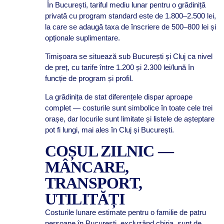
În București, tariful mediu lunar pentru o grădiniță
privată cu program standard este de 1.800–2.500 lei,
la care se adaugă taxa de înscriere de 500–800 lei și
opționale suplimentare.
Timișoara se situează sub București și Cluj ca nivel
de preț, cu tarife între 1.200 și 2.300 lei/lună în
funcție de program și profil.
La grădinița de stat diferențele dispar aproape
complet — costurile sunt simbolice în toate cele trei
orașe, dar locurile sunt limitate și listele de așteptare
pot fi lungi, mai ales în Cluj și București.
COȘUL ZILNIC —
MÂNCARE,
TRANSPORT,
UTILITĂȚI
Costurile lunare estimate pentru o familie de patru
persoane în București, excluzând chiria, sunt de