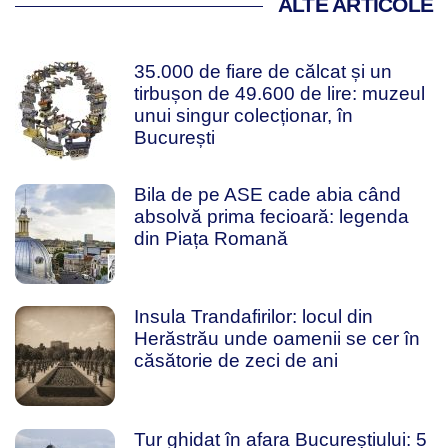
ALTE ARTICOLE
35.000 de fiare de călcat și un
tirbușon de 49.600 de lire: muzeul
unui singur colecționar, în
București
Bila de pe ASE cade abia când
absolvă prima fecioară: legenda
din Piața Romană
Insula Trandafirilor: locul din
Herăstrău unde oamenii se cer în
căsătorie de zeci de ani
Tur ghidat în afara Bucureștiului: 5