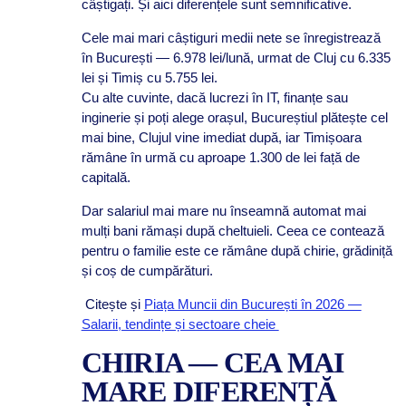
câștigați. Și aici diferențele sunt semnificative.
Cele mai mari câștiguri medii nete se înregistrează
în București — 6.978 lei/lună, urmat de Cluj cu 6.335
lei și Timiș cu 5.755 lei.
Cu alte cuvinte, dacă lucrezi în IT, finanțe sau
inginerie și poți alege orașul, Bucureștiul plătește cel
mai bine, Clujul vine imediat după, iar Timișoara
rămâne în urmă cu aproape 1.300 de lei față de
capitală.
Dar salariul mai mare nu înseamnă automat mai
mulți bani rămași după cheltuieli. Ceea ce contează
pentru o familie este ce rămâne după chirie, grădiniță
și coș de cumpărături.
Citește și
Piața Muncii din București în 2026 —
Salarii, tendințe și sectoare cheie
CHIRIA — CEA MAI
MARE DIFERENȚĂ