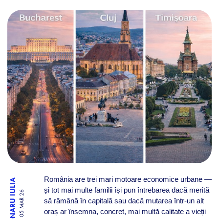
BUCUREȘTI, CLUJ SAU TIMIȘ
România are trei mari motoare economice urbane —
TRONARU IULIA
și tot mai multe familii își pun întrebarea dacă merită
05 MAR 26
să rămână în capitală sau dacă mutarea într-un alt
oraș ar însemna, concret, mai multă calitate a vieții