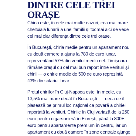
DINTRE CELE TREI
ORAȘE
Chiria este, în cele mai multe cazuri, cea mai mare
cheltuială lunară a unei familii și tocmai aici se vede
cel mai clar diferența dintre cele trei orașe.
În București, chiria medie pentru un apartament nou
cu două camere a ajuns la 780 de euro lunar,
reprezentând 57% din venitul mediu net. Timișoara
rămâne orașul cu cel mai bun raport între venituri și
chirii — o chirie medie de 500 de euro reprezintă
43% din salariul lunar.
Prețul chiriilor în Cluj-Napoca este, în medie, cu
13,5% mai mare decât în București — ceea ce îl
plasează pe primul loc național ca povară a chiriei
raportată la venituri. Chiriile în Cluj variază de la 250
euro pentru o garsonieră în Florești, până la 800+
euro pentru apartamente premium în centru, iar un
apartament cu două camere în zone centrale ajunge