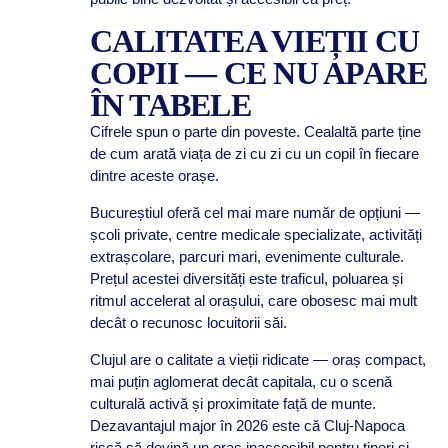
CALITATEA VIEȚII CU
COPII — CE NU APARE
ÎN TABELE
Cifrele spun o parte din poveste. Cealaltă parte ține
de cum arată viața de zi cu zi cu un copil în fiecare
dintre aceste orașe.
Bucureștiul oferă cel mai mare număr de opțiuni —
școli private, centre medicale specializate, activități
extrașcolare, parcuri mari, evenimente culturale.
Prețul acestei diversități este traficul, poluarea și
ritmul accelerat al orașului, care obosesc mai mult
decât o recunosc locuitorii săi.
Clujul are o calitate a vieții ridicate — oraș compact,
mai puțin aglomerat decât capitala, cu o scenă
culturală activă și proximitate față de munte.
Dezavantajul major în 2026 este că Cluj-Napoca
riscă să devină un oraș inaccesibil pentru tineri și