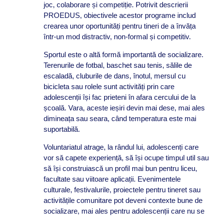
joc, colaborare și competiție. Potrivit descrierii
PROEDUS, obiectivele acestor programe includ
crearea unor oportunități pentru tineri de a învăța
într-un mod distractiv, non-formal și competitiv.
Sportul este o altă formă importantă de socializare.
Terenurile de fotbal, baschet sau tenis, sălile de
escaladă, cluburile de dans, înotul, mersul cu
bicicleta sau rolele sunt activități prin care
adolescenții își fac prieteni în afara cercului de la
școală. Vara, aceste ieșiri devin mai dese, mai ales
dimineața sau seara, când temperatura este mai
suportabilă.
Voluntariatul atrage, la rândul lui, adolescenți care
vor să capete experiență, să își ocupe timpul util sau
să își construiască un profil mai bun pentru liceu,
facultate sau viitoare aplicații. Evenimentele
culturale, festivalurile, proiectele pentru tineret sau
activitățile comunitare pot deveni contexte bune de
socializare, mai ales pentru adolescenții care nu se