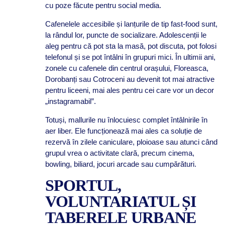
cu poze făcute pentru social media.
Cafenelele accesibile și lanțurile de tip fast-food sunt,
la rândul lor, puncte de socializare. Adolescenții le
aleg pentru că pot sta la masă, pot discuta, pot folosi
telefonul și se pot întâlni în grupuri mici. În ultimii ani,
zonele cu cafenele din centrul orașului, Floreasca,
Dorobanți sau Cotroceni au devenit tot mai atractive
pentru liceeni, mai ales pentru cei care vor un decor
„instagramabil”.
Totuși, mallurile nu înlocuiesc complet întâlnirile în
aer liber. Ele funcționează mai ales ca soluție de
rezervă în zilele caniculare, ploioase sau atunci când
grupul vrea o activitate clară, precum cinema,
bowling, biliard, jocuri arcade sau cumpărături.
SPORTUL,
VOLUNTARIATUL ȘI
TABERELE URBANE