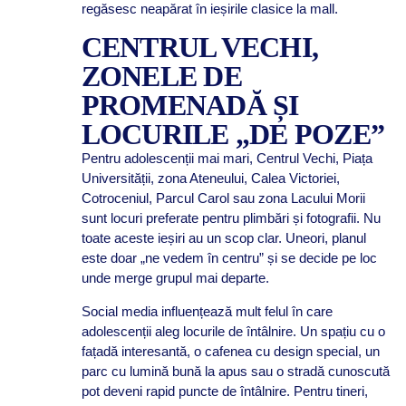
regăsesc neapărat în ieșirile clasice la mall.
CENTRUL VECHI,
ZONELE DE
PROMENADĂ ȘI
LOCURILE „DE POZE”
Pentru adolescenții mai mari, Centrul Vechi, Piața
Universității, zona Ateneului, Calea Victoriei,
Cotroceniul, Parcul Carol sau zona Lacului Morii
sunt locuri preferate pentru plimbări și fotografii. Nu
toate aceste ieșiri au un scop clar. Uneori, planul
este doar „ne vedem în centru” și se decide pe loc
unde merge grupul mai departe.
Social media influențează mult felul în care
adolescenții aleg locurile de întâlnire. Un spațiu cu o
fațadă interesantă, o cafenea cu design special, un
parc cu lumină bună la apus sau o stradă cunoscută
pot deveni rapid puncte de întâlnire. Pentru tineri,