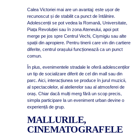
Calea Victoriei mai are un avantaj: este ușor de
recunoscut și de stabilit ca punct de întâlnire.
Adolescenții se pot vedea la Romană, Universitate,
Piața Revoluției sau în zona Ateneului, apoi pot
merge pe jos spre Centrul Vechi, Cișmigiu sau alte
spații din apropiere. Pentru tinerii care vin din cartiere
diferite, centrul orașului funcționează ca un punct
comun.
În plus, evenimentele stradale le oferă adolescenților
un tip de socializare diferit de cel din mall sau din
parc. Aici, interacțiunea se produce în jurul muzicii,
al spectacolelor, al atelierelor sau al atmosferei de
oraș. Chiar dacă mulți merg fără un scop precis,
simpla participare la un eveniment urban devine o
experiență de grup.
MALLURILE,
CINEMATOGRAFELE