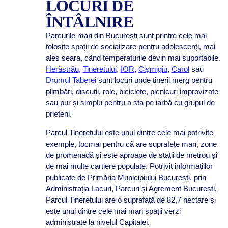
LOCURI DE
ÎNTÂLNIRE
Parcurile mari din București sunt printre cele mai
folosite spații de socializare pentru adolescenți, mai
ales seara, când temperaturile devin mai suportabile.
Herăstrău
,
Tineretului
,
IOR
,
Cișmigiu
,
Carol
sau
Drumul Taberei
sunt locuri unde tinerii merg pentru
plimbări, discuții, role, biciclete, picnicuri improvizate
sau pur și simplu pentru a sta pe iarbă cu grupul de
prieteni.
Parcul Tineretului este unul dintre cele mai potrivite
exemple, tocmai pentru că are suprafețe mari, zone
de promenadă și este aproape de stații de metrou și
de mai multe cartiere populate. Potrivit informațiilor
publicate de Primăria Municipiului București, prin
Administrația Lacuri, Parcuri și Agrement București,
Parcul Tineretului are o suprafață de 82,7 hectare și
este unul dintre cele mai mari spații verzi
administrate la nivelul Capitalei.