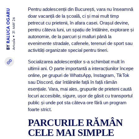
Pentru adolescenții din București, vara nu înseamnă
RALUCA OGARU
doar vacanță de la școală, ci și mai mult timp
31 MAY 26
petrecut cu prietenii, în afara casei. Orașul devine,
pentru câteva luni, un spațiu de întâlnire, explorare și
autonomie, de la parcuri și malluri până la
Articole
evenimente stradale, cafenele, terenuri de sport sau
BY
activități organizate special pentru tineri.
Socializarea adolescenților s-a schimbat mult în
ultimii ani. O parte importantă a interacțiunilor începe
online, pe grupuri de WhatsApp, Instagram, TikTok
sau Discord, dar întâlnirile față în față rămân
esențiale. Vara, mai ales, grupurile de prieteni caută
locuri accesibile, sigure, ușor de găsit cu transportul
public și unde pot sta câteva ore fără un program
foarte strict.
PARCURILE RĂMÂN
CELE MAI SIMPLE