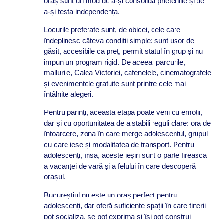
oraș sunt un mod de a-și consolida prieteniile și de
a-și testa independența.
Locurile preferate sunt, de obicei, cele care
îndeplinesc câteva condiții simple: sunt ușor de
găsit, accesibile ca preț, permit statul în grup și nu
impun un program rigid. De aceea, parcurile,
mallurile, Calea Victoriei, cafenelele, cinematografele
și evenimentele gratuite sunt printre cele mai
întâlnite alegeri.
Pentru părinți, această etapă poate veni cu emoții,
dar și cu oportunitatea de a stabili reguli clare: ora de
întoarcere, zona în care merge adolescentul, grupul
cu care iese și modalitatea de transport. Pentru
adolescenți, însă, aceste ieșiri sunt o parte firească
a vacanței de vară și a felului în care descoperă
orașul.
Bucureștiul nu este un oraș perfect pentru
adolescenți, dar oferă suficiente spații în care tinerii
pot socializa, se pot exprima și își pot construi