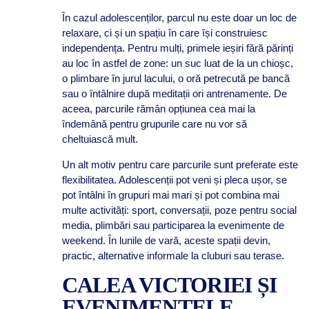
În cazul adolescenților, parcul nu este doar un loc de
relaxare, ci și un spațiu în care își construiesc
independența. Pentru mulți, primele ieșiri fără părinți
au loc în astfel de zone: un suc luat de la un chioșc,
o plimbare în jurul lacului, o oră petrecută pe bancă
sau o întâlnire după meditații ori antrenamente. De
aceea, parcurile rămân opțiunea cea mai la
îndemână pentru grupurile care nu vor să
cheltuiască mult.
Un alt motiv pentru care parcurile sunt preferate este
flexibilitatea. Adolescenții pot veni și pleca ușor, se
pot întâlni în grupuri mai mari și pot combina mai
multe activități: sport, conversații, poze pentru social
media, plimbări sau participarea la evenimente de
weekend. În lunile de vară, aceste spații devin,
practic, alternative informale la cluburi sau terase.
CALEA VICTORIEI ȘI
EVENIMENTELE