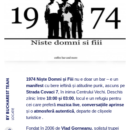
1974 Niște Domni și Fiii
nu e doar un bar – e un
BY BUCHAREST TEAM
manifest
cu bere ieftină și atitudine punk, ascuns pe
Strada Covaci 7
, în inima Centrului Vechi. Deschis
zilnic între
10:00 și 03:00
, locul e un refugiu pentru
cei care preferă
muzica live
,
conversațiile aprinse
LOCATIE
și o
atmosferă autentică
, departe de clișeele
turistice .
Fondat în 2006 de
Vlad Gorneanu
, solistul trupei