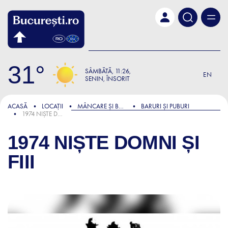
Skip to main content
31
SÂMBĂTĂ
11:26
EN
SENIN, ÎNSORIT
ACASĂ
LOCAȚII
MÂNCARE ȘI BĂUTURĂ
BARURI ȘI PUBURI
1974 NIȘTE DOMNI ȘI FIII
1974 NIȘTE DOMNI ȘI
FIII