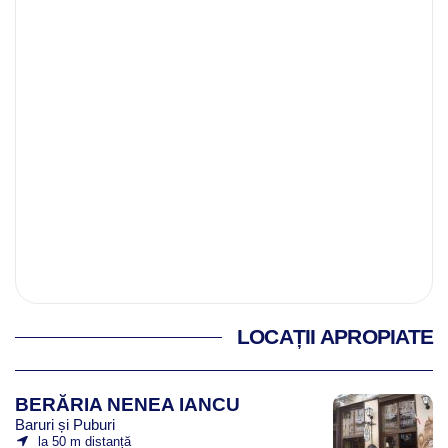
LOCAȚII APROPIATE
BERĂRIA NENEA IANCU
Baruri și Puburi
la 50 m distanță