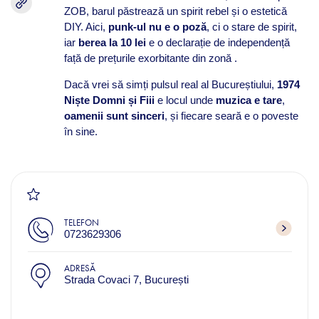
ZOB, barul păstrează un spirit rebel și o estetică
DIY. Aici,
punk-ul nu e o poză
, ci o stare de spirit,
iar
berea la 10 lei
e o declarație de independență
față de prețurile exorbitante din zonă .
Dacă vrei să simți pulsul real al Bucureștiului,
1974
Niște Domni și Fiii
e locul unde
muzica e tare
,
oamenii sunt sinceri
, și fiecare seară e o poveste
în sine.
TELEFON
0723629306
ADRESĂ
Strada Covaci 7, București