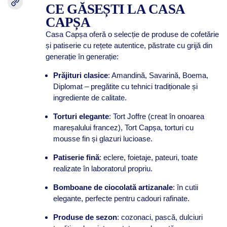
CE GĂSEȘTI LA CASA
CAPȘA
Casa Capșa oferă o selecție de produse de cofetărie
și patiserie cu rețete autentice, păstrate cu grijă din
generație în generație:
Prăjituri clasice
: Amandină, Savarină, Boema,
Diplomat – pregătite cu tehnici tradiționale și
ingrediente de calitate.
Torturi elegante
: Tort Joffre (creat în onoarea
mareșalului francez), Tort Capșa, torturi cu
mousse fin și glazuri lucioase.
Patiserie fină
: eclere, foietaje, pateuri, toate
realizate în laboratorul propriu.
Bomboane de ciocolată artizanale
: în cutii
elegante, perfecte pentru cadouri rafinate.
Produse de sezon
: cozonaci, pască, dulciuri