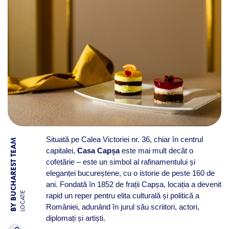
Situată pe Calea Victoriei nr. 36, chiar în centrul
BY BUCHAREST TEAM
capitalei,
Casa Capșa
este mai mult decât o
cofetărie – este un simbol al rafinamentului și
eleganței bucureștene, cu o istorie de peste 160 de
ani. Fondată în 1852 de frații Capșa, locația a devenit
LOCATIE
rapid un reper pentru elita culturală și politică a
României, adunând în jurul său scriitori, actori,
diplomați și artiști.