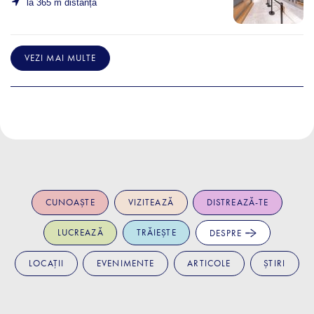
la 365 m distanță
VEZI MAI MULTE
CUNOAȘTE
VIZITEAZĂ
DISTREAZĂ-TE
LUCREAZĂ
TRĂIEȘTE
DESPRE
LOCAȚII
EVENIMENTE
ARTICOLE
ȘTIRI