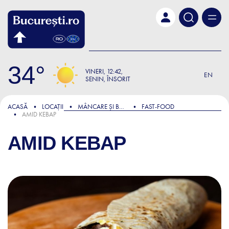
Skip to main content
34
VINERI
12:42
EN
SENIN, ÎNSORIT
ACASĂ
LOCAȚII
MÂNCARE ȘI BĂUTURĂ
FAST-FOOD
AMID KEBAP
AMID KEBAP