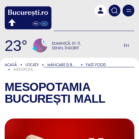
Skip to main content
23
DUMINICĂ
01:11
EN
SENIN, ÎNSORIT
ACASĂ
LOCAȚII
MÂNCARE ȘI BĂUTURĂ
FAST-FOOD
MESOPOTAMIA BUCUREȘTI MALL
MESOPOTAMIA
BUCUREȘTI MALL