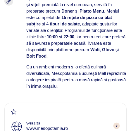
și vițel
, premiată la nivel european, servită în
preparate precum
Doner
și
Piatto Menu
. Meniul
este completat de
15 rețete de pizza cu blat
subțire
și 4
tipuri de salate
, adaptate gusturilor
variate ale clienților. Programul de funcționare este
zilnic între
10:00 și 22:00
, iar pentru cei care preferă
să savureze preparatele acasă, livrarea este
disponibilă prin platforme precum
Wolt
,
Glovo
și
Bolt Food
.
Cu un ambient modern și o ofertă culinară
diversificată, Mesopotamia București Mall reprezintă
o alegere inspirată pentru o masă rapidă și gustoasă
în inima orașului.
WEBSITE
www.mesopotamia.ro