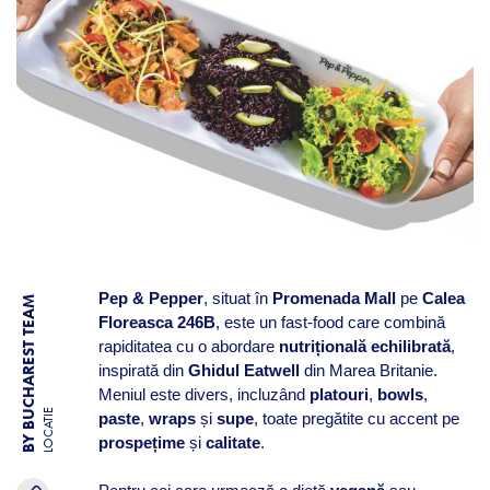
Pep & Pepper
, situat în
Promenada Mall
pe
Calea
BY BUCHAREST TEAM
Floreasca 246B
, este un fast-food care combină
rapiditatea cu o abordare
nutrițională echilibrată
,
inspirată din
Ghidul Eatwell
din Marea Britanie.
Meniul este divers, incluzând
platouri
,
bowls
,
LOCATIE
paste
,
wraps
și
supe
, toate pregătite cu accent pe
prospețime
și
calitate
.