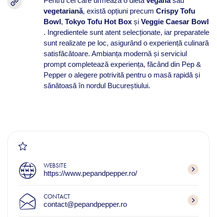
Pentru cei care urmează o dietă
vegană
sau
vegetariană
, există opțiuni precum
Crispy Tofu
Bowl
,
Tokyo Tofu Hot Box
și
Veggie Caesar Bowl
. Ingredientele sunt atent selecționate, iar preparatele
sunt realizate pe loc, asigurând o experiență culinară
satisfăcătoare. Ambianța modernă și serviciul
prompt completează experiența, făcând din Pep &
Pepper o alegere potrivită pentru o masă rapidă și
sănătoasă în nordul Bucureștiului.
WEBSITE
https://www.pepandpepper.ro/
CONTACT
contact@pepandpepper.ro