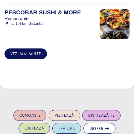
PESCOBAR SUSHI & MORE
Restaurante
la 1.4 km distanță
VEZI MAI MULTE
CUNOAȘTE
VIZITEAZĂ
DISTREAZĂ-TE
LUCREAZĂ
TRĂIEȘTE
DESPRE