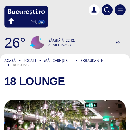
Skip to main content
26
SÂMBĂTĂ
22:12
EN
SENIN, ÎNSORIT
ACASĂ
LOCAȚII
MÂNCARE ȘI BĂUTURĂ
RESTAURANTE
18 LOUNGE
18 LOUNGE