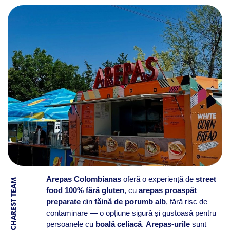
Arepas Colombianas
oferă o experiență de
street
BY BUCHAREST TEAM
food 100% fără gluten
, cu
arepas proaspăt
preparate
din
făină de porumb alb
, fără risc de
contaminare — o opțiune sigură și gustoasă pentru
persoanele cu
boală celiacă
.
Arepas‑urile
sunt