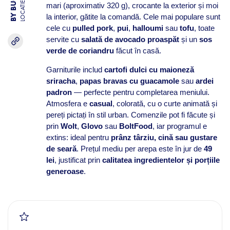
LOCATIE
mari (aproximativ 320 g), crocante la exterior și moi
la interior, gătite la comandă. Cele mai populare sunt
cele cu
pulled pork
,
pui
,
halloumi
sau
tofu
, toate
servite cu
salată de avocado proaspăt
și un
sos
verde de coriandru
făcut în casă.
Garniturile includ
cartofi dulci cu maioneză
sriracha
,
papas bravas cu guacamole
sau
ardei
padron
— perfecte pentru completarea meniului.
Atmosfera e
casual
, colorată, cu o curte animată și
pereți pictați în stil urban. Comenzile pot fi făcute și
prin
Wolt
,
Glovo
sau
BoltFood
, iar programul e
extins: ideal pentru
prânz târziu, cină sau gustare
de seară
. Prețul mediu per arepa este în jur de
49
lei
, justificat prin
calitatea ingredientelor și porțiile
generoase
.