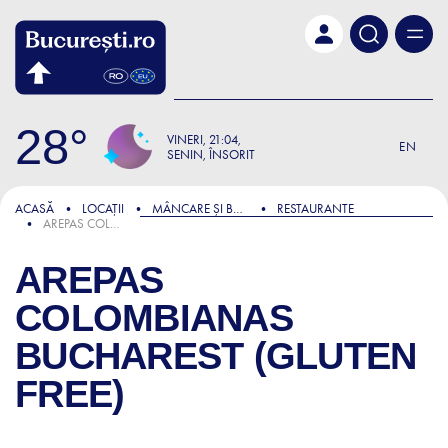
Skip to main content
28
VINERI
21:04
EN
SENIN, ÎNSORIT
ACASĂ
LOCAȚII
MÂNCARE ȘI BĂUTURĂ
RESTAURANTE
AREPAS COLOMBIANAS BUCHAREST (GLUTEN FREE)
AREPAS
COLOMBIANAS
BUCHAREST (GLUTEN
FREE)