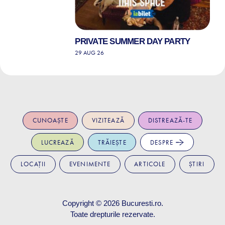
PRIVATE SUMMER DAY PARTY
29 AUG 26
CUNOAȘTE
VIZITEAZĂ
DISTREAZĂ-TE
LUCREAZĂ
TRĂIEȘTE
DESPRE
LOCAȚII
EVENIMENTE
ARTICOLE
ȘTIRI
Copyright © 2026
Bucuresti.ro
.
Toate drepturile rezervate.