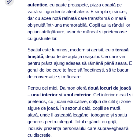
autentice
, cu paste proaspete, pizza coaptă pe
vatră și ingrediente atent alese. E simplu și sincer,
dar cu acea notă rafinată care transformă o masă
obișnuită într-una memorabilă. Copiii au la rândul lor
opțiuni atrăgătoare, ușor de mâncat și prietenoase
cu gusturile lor.
Spațiul este luminos, modern și aerisit, cu o
terasă
liniștită
, departe de agitația orașului. Cei care vin
pentru prânz ajung adesea să rămână până seara. E
genul de loc care te face să încetinești, să te bucuri
de conversație și mâncare.
Pentru cei mici, Daimon oferă
două locuri de joacă
– unul interior și unul exterior
. Cel interior e cald și
prietenos, cu jucării educative, colțuri de citit și zone
sigure de joacă. În sezonul cald, copiii se mută
afară, unde îi așteaptă leagăne, tobogane și spațiu
generos pentru alergat. Totul e gândit cu grijă,
inclusiv prezența personalului care supraveghează
cu discreție.