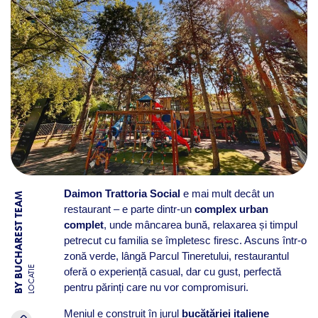
Daimon Trattoria Social
e mai mult decât un
BY BUCHAREST TEAM
restaurant – e parte dintr-un
complex urban
complet
, unde mâncarea bună, relaxarea și timpul
petrecut cu familia se împletesc firesc. Ascuns într-o
zonă verde, lângă Parcul Tineretului, restaurantul
LOCATIE
oferă o experiență casual, dar cu gust, perfectă
pentru părinți care nu vor compromisuri.
Meniul e construit în jurul
bucătăriei italiene