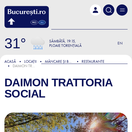
Skip to main content
31
SÂMBĂTĂ
19:15
EN
PLOAIE TORENȚIALĂ
ACASĂ
LOCAȚII
MÂNCARE ȘI BĂUTURĂ
RESTAURANTE
DAIMON TRATTORIA SOCIAL
DAIMON TRATTORIA
SOCIAL